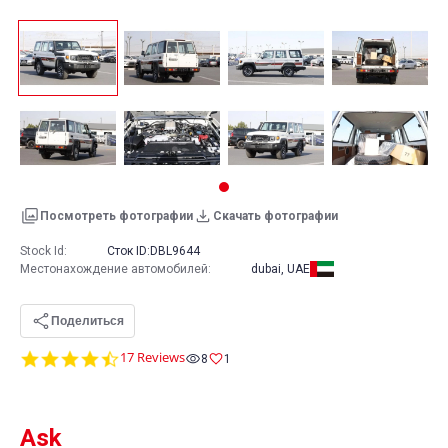
Посмотреть фотографии
Скачать фотографии
Stock Id:
Сток ID:
DBL9644
Местонахождение автомобилей
:
dubai, UAE
Поделиться
4.6
17 Reviews
8
1
star
rating
Ask