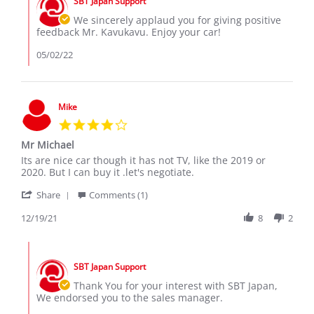
SBT Japan Support
Store
May
Owner
We sincerely applaud you for giving positive
2022
on
feedback Mr. Kavukavu. Enjoy your car!
Review
by
05/02/22
Kavukavu
on
1
May
Mike
2022
4.0
star
Mr Michael
rating
Review
review
Its are nice car though it has not TV, like the 2019 or
by
stating
2020. But I can buy it .let's negotiate.
Mike
Mr
'
on
Michael
Share
Comments (1)
Share
19
Review
12/19/21
8
2
Dec
by
2021
Mike
Comments
on
by
19
SBT Japan Support
Store
Dec
Owner
Thank You for your interest with SBT Japan,
2021
on
We endorsed you to the sales manager.
Review