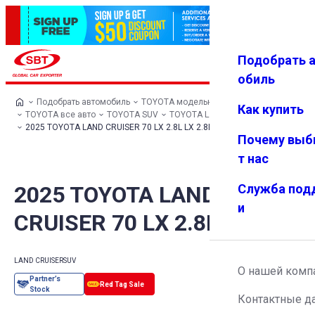
Подобрать 
Авториз
Избранн
Меню
ация
ое
обиль
Подобрать автомобиль
TOYOTA модельный ряд
Как купить
TOYOTA все авто
TOYOTA SUV
TOYOTA LAND CRUISER
2025 TOYOTA LAND CRUISER 70 LX 2.8L LX 2.8L
Почему выб
т нас
2025 TOYOTA LAND
Служба под
и
CRUISER 70 LX 2.8L LX 2.8L
LAND CRUISER
SUV
О нашей комп
Контактные д