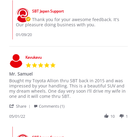
Roman
Jan
Comments
W.
2020
by
on
SBT Japan Support
Store
9
Owner
Thank you for your awesome feedback. It's
Jan
on
Our pleasure doing business with you.
2020
Review
by
01/09/20
Roman
W.
on
9
Kavukavu
Jan
5.0
2020
star
Mr. Samuel
rating
Review
review
Bought my Toyota Allion thru SBT back in 2015 and was
by
stating
impressed by your handling. This is a beautiful SUV and
Kavukavu
Mr.
my dream wheels. One day very soon I'll drive my wife in
on
Samuel
one and it will come thru SBT.
1
'
May
Share
Comments (1)
Share
2022
Review
05/01/22
10
1
by
Kavukavu
Comments
on
by
1