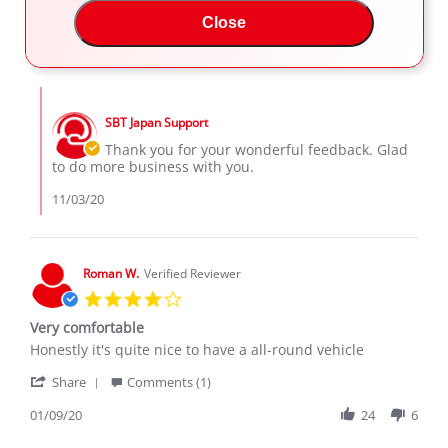
by
stating
'
Muji
perfect
Share
Comments (1)
Close
Share
R.
SUV
Review
11/03/20
44
3
on
!
by
3
Muji
Nov
Comments
R.
2020
by
on
SBT Japan Support
Store
3
Owner
Thank you for your wonderful feedback. Glad
Nov
on
to do more business with you.
2020
Review
by
11/03/20
Muji
R.
on
3
Roman W.
Verified Reviewer
Nov
4.0
2020
star
Very comfortable
rating
Review
review
Honestly it's quite nice to have a all-round vehicle
by
stating
'
Roman
Very
Share
Comments (1)
Share
W.
comfortable
Review
01/09/20
24
6
on
by
9