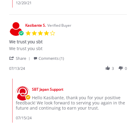
by
12/20/21
Mike
on
19
Dec
Kasibante S.
Verified Buyer
2021
4.0
star
We trust you sbt
rating
Review
review
We trust you sbt
by
stating
'
Kasibante
We
Share
Comments (1)
Share
S.
trust
Review
07/13/24
3
0
on
you
by
13
sbt
Kasibante
Jul
Comments
S.
2024
by
on
SBT Japan Support
Store
13
Owner
Hello Kasibante, thank you for your positive
Jul
on
feedback! We look forward to serving you again in the
2024
Review
future and continuing to earn your trust.
by
Kasibante
07/15/24
S.
on
13