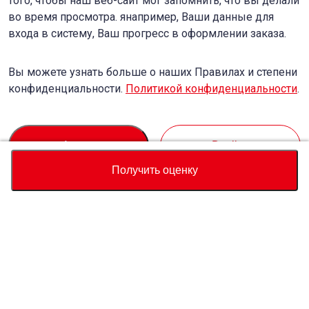
того, чтобы наш веб-сайт мог запомнить, что вы делали
во время просмотра. янапример, Ваши данные для
входа в систему, Ваш прогресс в оформлении заказа.
Вы можете узнать больше о наших Правилах и степени
конфиденциальности.
Политикой конфиденциальности
.
Accept
Decline
Получить оценку
Валюта
Калькулятор полной стоимости
Купить
Служба поддержки
Цена автомобиля
USD
72,649
О нас
USD
72,650