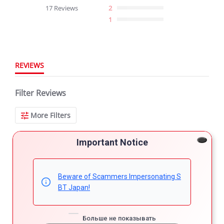
star
17 Reviews
2
rating
1
REVIEWS
Filter Reviews
More Filters
Important Notice
17 Reviews
Beware of Scammers Impersonating S
Muji R.
BT Japan!
5.0
star
perfect SUV !
rating
Review
review
The SUV I admire. Someday I will drive it
Больше не показывать