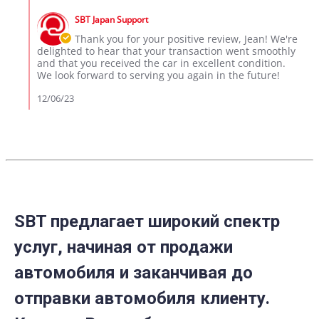
P.
by
on
SBT Japan Support
Store
6
Owner
Thank you for your positive review, Jean! We're
Dec
on
delighted to hear that your transaction went smoothly
2023
Review
and that you received the car in excellent condition.
by
We look forward to serving you again in the future!
Jean
P.
12/06/23
on
6
Dec
2023
SBT предлагает широкий спектр
услуг, начиная от продажи
автомобиля и заканчивая до
отправки автомобиля клиенту.