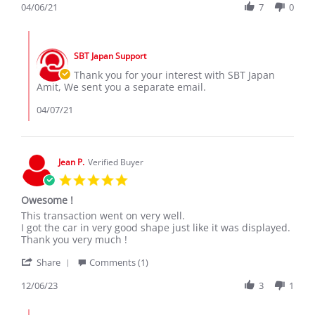
Review
04/06/21
7
0
by
Amit
Comments
on
by
6
SBT Japan Support
Store
Apr
Owner
Thank you for your interest with SBT Japan
2021
on
Amit, We sent you a separate email.
Review
by
04/07/21
Amit
on
6
Apr
Jean P.
Verified Buyer
2021
5.0
star
Owesome !
rating
Review
review
This transaction went on very well.
by
stating
I got the car in very good shape just like it was displayed.
Jean
Owesome
Thank you very much !
P.
!
'
on
Share
Comments (1)
Share
6
Review
12/06/23
3
1
Dec
by
2023
Jean
Comments