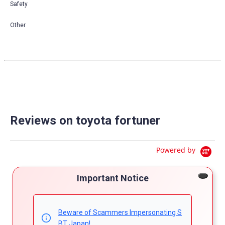
Safety
Other
Reviews on toyota fortuner
Powered by
5.0
5
Important Notice
4
5.0
3
star
3 Reviews
2
Beware of Scammers Impersonating S
rating
1
BT Japan!