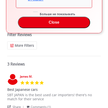
Больше не показывать
REVIEWS
Close
Filter Reviews
More Filters
3 Reviews
James M.
5.0
star
Best Japanese cars
rating
Review
review
SBT JAPAN is the best used car importers! there's no
by
stating
match for their service
James
Best
'
M.
Japanese
Share
Comments (1)