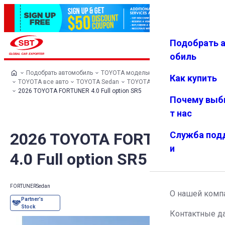
Подобрать 
Авториз
Избранн
Меню
ация
ое
обиль
Подобрать автомобиль
TOYOTA модельный ряд
Как купить
TOYOTA все авто
TOYOTA Sedan
TOYOTA FORTUNER
2026 TOYOTA FORTUNER 4.0 Full option SR5
Почему выб
т нас
2026 TOYOTA FORTUNER
Служба под
и
4.0 Full option SR5
FORTUNER
Sedan
О нашей комп
Контактные д