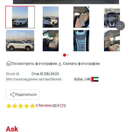
Посмотреть фотографии
Скачать фотографии
Stock Id:
Сток ID:
DBL9633
Местонахождение автомобилей
:
dubai, UAE
Поделиться
5.0
3 Reviews
9
0
star
rating
Ask