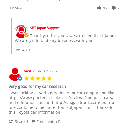
Share
on
cars
Review
08/24/20
17
2
24
by
Aug
James
2020
Comments
M.
by
on
SBT Japan Support
Store
24
Owner
Thank you for your awesome feedback James,
Aug
on
We are grateful doing business with you.
2020
Review
by
08/24/20
James
M.
on
24
Amit
Verified Reviewer
Aug
5.0
2020
star
Very good for my car research
rating
Review
review
I was looking at various website for car comparison like
by
stating
https://www.parkers.co.uk/cars/reviews/compare-cars/
Amit
Very
and edmunds.com and http://suggestrank.com/ but no
on
good
one could help me more than sbtjapan.com. Thanks for
6
for
this Toyota car information.
Apr
my
'
2021
car
Share
Comments (1)
Share
research