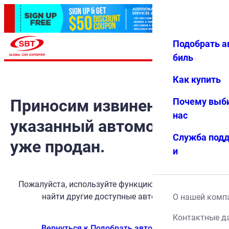
Подобрать а
Авториз
Избранн
Меню
ация
ое
биль
Как купить
Приносим извинения, но
Почему выб
нас
указанный автомобиль
Служба под
уже продан.
и
Пожалуйста, используйте функцию поиска, чтобы
найти другие доступные автомобили.
О нашей комп
Контактные д
Вернуться к Подобрать автомобиль