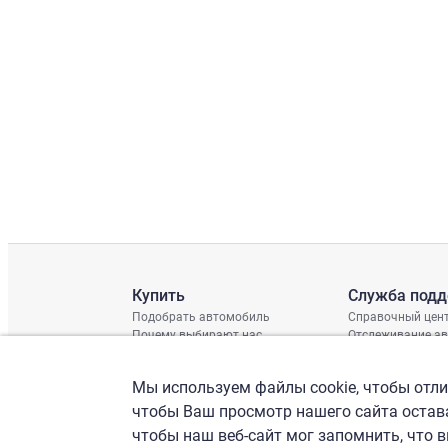
Купить
Служба под
Подобрать автомобиль
Справочный цен
Почему выбирают нас
Отслеживание а
Отзывы клиентов
Глобальная про
Отчет о поврежд
Мы используем файлы cookie, чтобы отлич
График доставки
Проверка шасси
чтобы Ваш просмотр нашего сайта остава
чтобы наш веб-сайт мог запомнить, что 