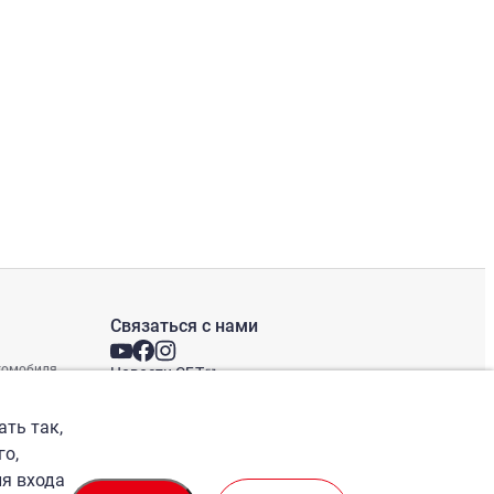
Связаться с нами
втомобиля
Новости СБТ
Новостная рассылка
Международные офисы
ать так,
го,
ля входа