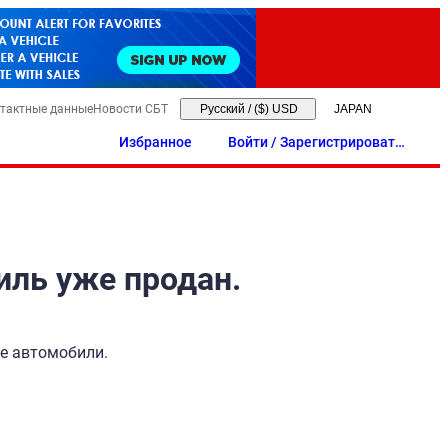
тактные данные
Новости СБТ
Русский
/
($) USD
Избранное
Войти / Зарегистрировать
ся
иль уже продан.
ые автомобили.