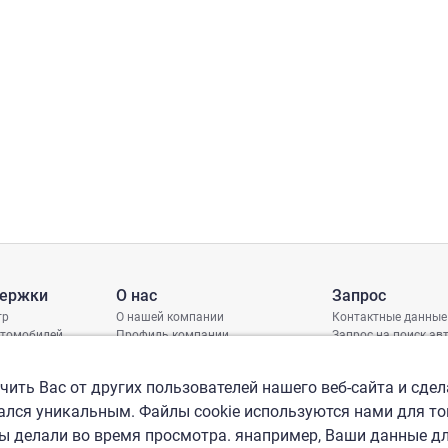
держки
О нас
Запрос
тр
О нашей компании
Контактные данные
втомобилей
Профиль компании
Запрос на поиск а
грамма защиты
Международные офисы
ениях
Политика КСО
ить Вас от других пользователей нашего веб-сайта и сдел
лся уникальным. Файлы cookie используются нами для то
вы делали во время просмотра. янапример, Ваши данные д