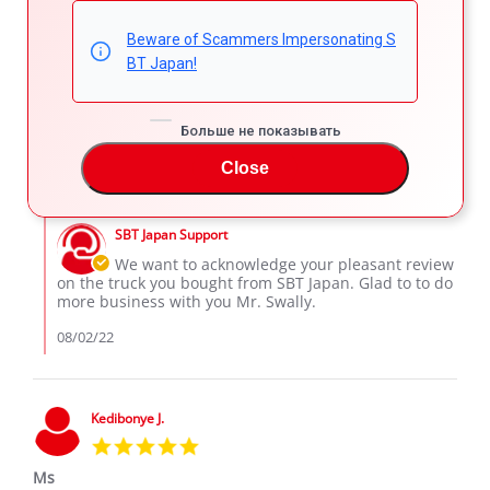
star
Swally Daud
rating
Beware of Scammers Impersonating S
Review
review
I want to thank the SBT Company, for their wonderful
BT Japan!
by
stating
services for the entire buying process and delivery. I got
Swally
Swally
my truck in a perfect condition , I'm very happy
D.
Daud
'
on
Share
Comments (1)
Больше не показывать
Share
1
Review
08/01/22
7
0
Aug
Close
by
2022
Swally
Comments
D.
by
on
SBT Japan Support
Store
1
Owner
We want to acknowledge your pleasant review
Aug
on
on the truck you bought from SBT Japan. Glad to to do
2022
Review
more business with you Mr. Swally.
by
Swally
08/02/22
D.
on
1
Aug
Kedibonye J.
2022
5.0
star
Ms
rating