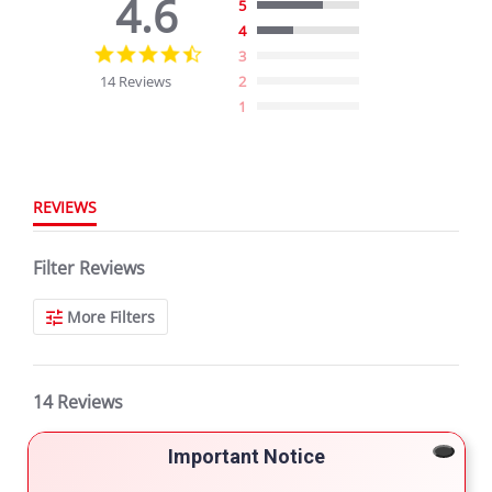
4.6
5
4
4.6
3
star
14 Reviews
2
rating
1
REVIEWS
Filter Reviews
More Filters
14 Reviews
Important Notice
Swally D.
Verified Buyer
5.0