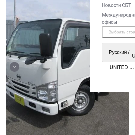
Новости СБТ
Международн
офисы
Русский
/