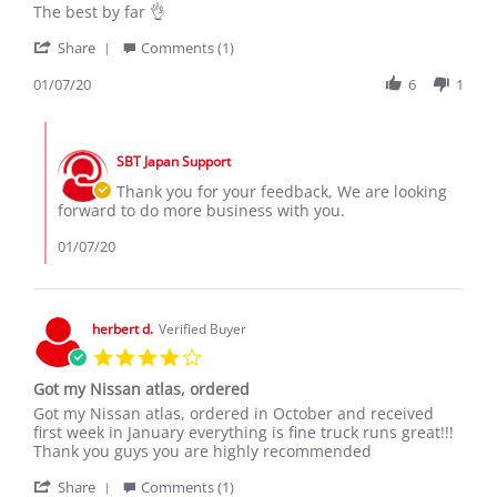
Review
review
The best by far 👌
by
stating
'
Kedibonye
Ms
Share
Comments (1)
Share
J.
Review
01/07/20
6
1
on
by
7
Kedibonye
Jan
Comments
J.
2020
by
on
SBT Japan Support
Store
7
Owner
Thank you for your feedback, We are looking
Jan
on
forward to do more business with you.
2020
Review
by
01/07/20
Kedibonye
J.
on
7
herbert d.
Verified Buyer
Jan
4.0
2020
star
Got my Nissan atlas, ordered
rating
Review
review
Got my Nissan atlas, ordered in October and received
by
stating
first week in January everything is fine truck runs great!!!
herbert
Got
Thank you guys you are highly recommended
d.
my
'
on
Nissan
Share
Comments (1)