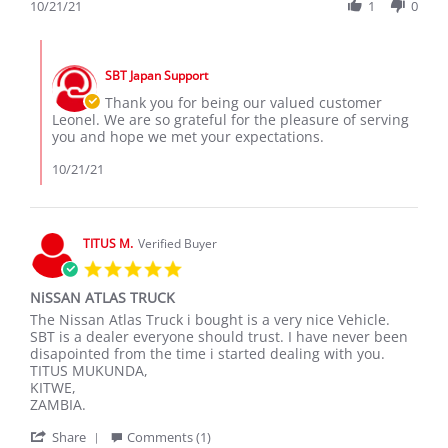
Review
10/21/21
1
0
on
by
21
Leonel
Oct
Comments
M.
2021
by
on
SBT Japan Support
Store
21
Owner
Thank you for being our valued customer
Oct
on
Leonel. We are so grateful for the pleasure of serving
2021
Review
you and hope we met your expectations.
by
Leonel
10/21/21
M.
on
21
Oct
TITUS M.
Verified Buyer
2021
5.0
star
NiSSAN ATLAS TRUCK
rating
Review
review
The Nissan Atlas Truck i bought is a very nice Vehicle.
by
stating
SBT is a dealer everyone should trust. I have never been
TITUS
NiSSAN
disapointed from the time i started dealing with you.
M.
ATLAS
TITUS MUKUNDA,
on
TRUCK
KITWE,
30
ZAMBIA.
Jun
'
2026
Share
Comments (1)