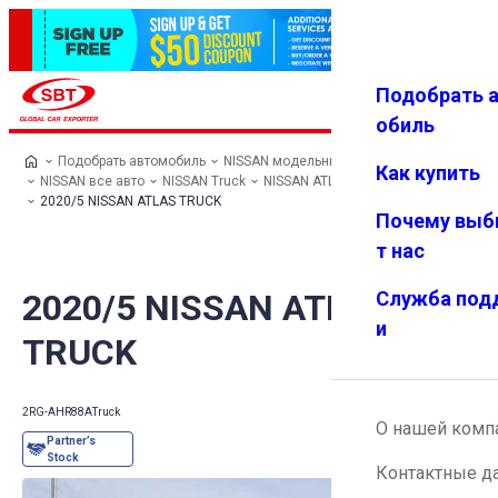
Подобрать 
Авториз
Избранн
Меню
ация
ое
обиль
Подобрать автомобиль
NISSAN модельный ряд
Как купить
NISSAN все авто
NISSAN Truck
NISSAN ATLAS TRUCK
2020/5 NISSAN ATLAS TRUCK
Почему выб
т нас
2020/5 NISSAN ATLAS
Служба под
и
TRUCK
2RG-AHR88A
Truck
О нашей комп
Контактные д