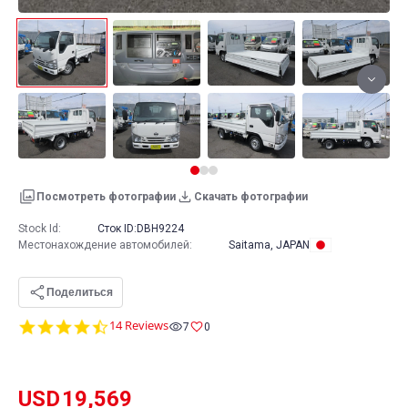
Посмотреть фотографии
Скачать фотографии
Stock Id:
Сток ID:
DBH9224
Местонахождение автомобилей
:
Saitama, JAPAN
Поделиться
4.6
14 Reviews
7
0
star
rating
USD
19,569