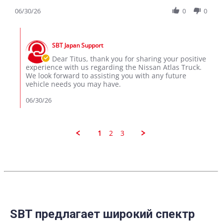
Share
Review
06/30/26
0
0
by
TITUS
Comments
M.
by
on
SBT Japan Support
Store
30
Owner
Dear Titus, thank you for sharing your positive
Jun
on
experience with us regarding the Nissan Atlas Truck.
2026
Review
We look forward to assisting you with any future
by
vehicle needs you may have.
TITUS
M.
06/30/26
on
30
Jun
2026
1
2
3
SBT предлагает широкий спектр