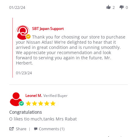
Share
22
atlas,
Review
01/22/24
2
0
Jan
ordered
by
2024
herbert
Comments
d.
by
on
SBT Japan Support
Store
22
Owner
Thank you for choosing our store to purchase
Jan
on
your Nissan Atlas! We're delighted to hear that it
2024
Review
arrived in great condition and is running smoothly.
by
We appreciate your recommendation and look
herbert
forward to serving you again in the future, Mr.
d.
Herbert.
on
22
01/23/24
Jan
2024
Leonel M.
Verified Buyer
5.0
star
Congratulations
rating
Review
review
O likes tio much,tanks Mrs Rabat
by
stating
'
Leonel
Congratulations
Share
Comments (1)
Share
M.