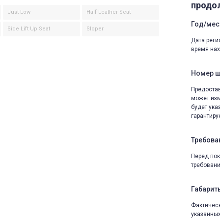
продо
Just Low
Half Leather Seat
Год/мес
Side Lift Up Seat
Sloper
Дата реги
время нах
Номер 
Предостав
может изм
будет ука
гарантируе
Требова
Перед пок
требовани
Габариты
Фактическ
указанных