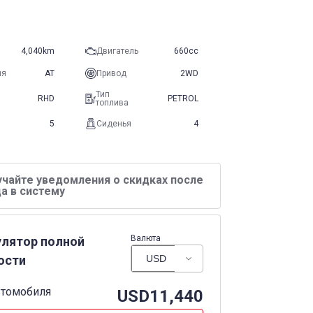
4,040km
Двигатель
660cc
ия
AT
Привод
2WD
Тип
RHD
PETROL
топлива
5
Сиденья
4
учайте уведомления о скидках после
а в систему
Валюта
улятор полной
ости
втомобиля
USD
11,440