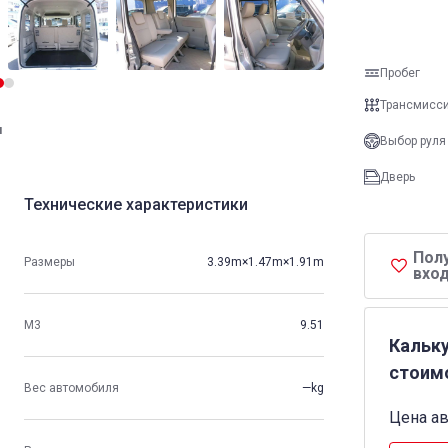
Пробег
Трансмисс
и
Выбор руля
Дверь
Технические характеристики
Пол
Размеры
3.39m×1.47m×1.91m
вход
М3
9.51
Кальк
стоим
Вес автомобиля
—kg
Цена а