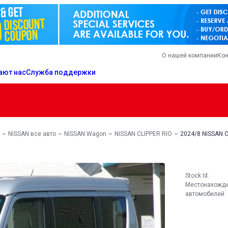
О нашей компании
Кон
ают нас
Служба поддержки
NISSAN все авто
NISSAN Wagon
NISSAN CLIPPER RIO
2024/8 NISSAN C
Stock Id:
Местонахожд
автомобилей