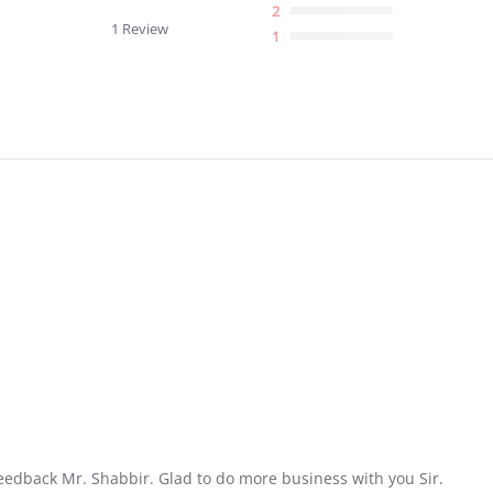
star
2
rating
1 Review
1
edback Mr. Shabbir. Glad to do more business with you Sir.