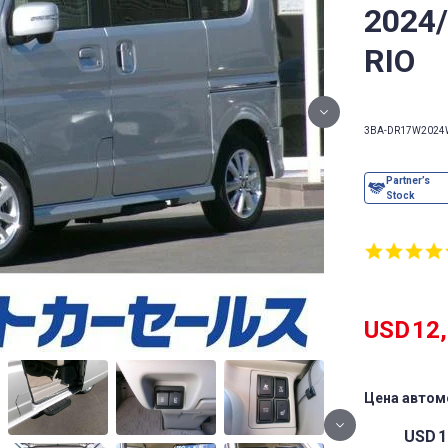
2024
RIO
3BA-DR17W
2024
USD
12
Цена автом
USD
1