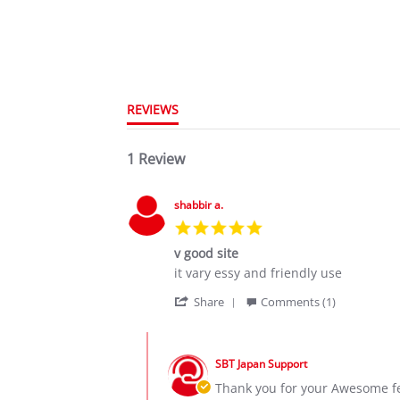
REVIEWS
1 Review
shabbir a.
5.0
star
v good site
rating
Review
review
it vary essy and friendly use
by
stating
'
shabbir
v
Share
Comments (1)
Share
a.
good
Review
on
site
Comments
by
14
by
shabbir
Dec
SBT Japan Support
Store
a.
2020
Owner
Thank you for your Awesome fe
on
on