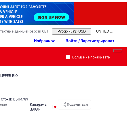
тактные данные
Новости СБТ
Русский
/
($) USD
Избранное
Войти / Зарегистрировать
ся
Больше не показывать
LIPPER RIO
Сток ID:
DBH4789
ение
Kanagawa,
Поделиться
:
JAPAN