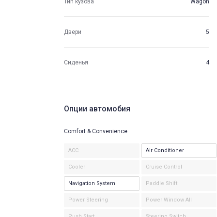
Тип кузова
Wagon
Двери
5
Сиденья
4
Опции автомобия
Comfort & Convenience
ACC
Air Conditioner
Cooler
Cruise Control
Navigation System
Paddle Shift
Power Steering
Power Window All
Push Start
Steering Switch