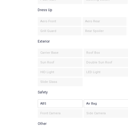
Dress Up
Aero Front
Aero Rear
Grill Guard
Rear Spoiler
Exterior
Carrier Base
Roof Box
Sun Roof
Double Sun Roof
HID Light
LED Light
Slide Glass
Safety
ABS
Air Bag
Front Camera
Side Camera
Other