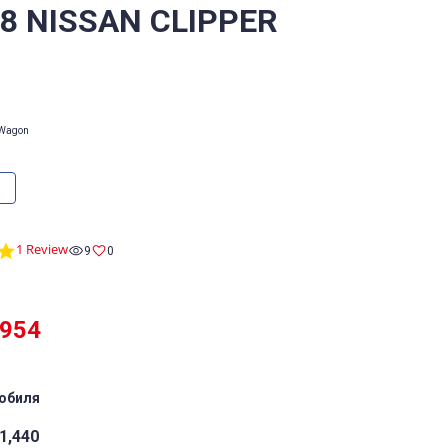
/8 NISSAN CLIPPER
Wagon
5.0
1 Review
9
0
star
rating
,954
обиля
1,440