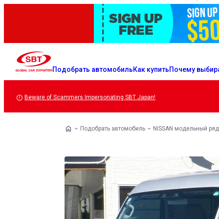
Подобрать автомобиль
Как купить
Почему выбир
Beware of Scammers Impersonating SBT Japan!
Подобрать автомобиль
NISSAN модельный ряд