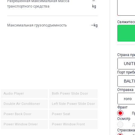
Разрешенная максимальная масса
—
транспортного средства
kg
Свяжитесь
Максимальная грузоподъемность
—kg
Страна пр
Порт приб
Отправка
Audio Player
Both Power Slide Door
Double Air Conditioner
Left Side Power Slide Door
Фрахт
П
Power Back Door
Power Seat
Осмотр
Power Window Driver
Power Window Front
Д
Страховка