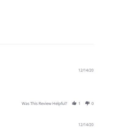
12/14/20
Was This Review Helpful?
1
0
12/14/20