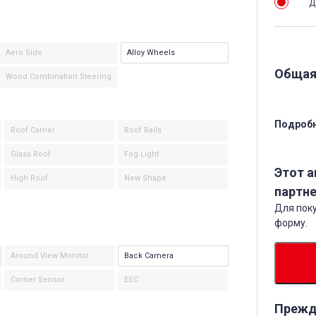
Д
Aero Side
Alloy Wheels
Общая
Wood Combination Steering
Подробн
Roof Carrier
Roof Rails
Glass Roof
Fog Light
Этот 
High Roof
New Shape
партне
Для поку
форму.
Around View Monitor
Back Camera
Corner Sensor
ESC
Прежд