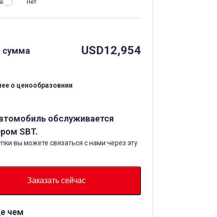
а
Нет
USD
12,954
 сумма
ее о ценообразовнии
автомобиль обслуживается
ром SBT.
пки вы можете связаться с нами через эту
Заказать сейчас
е чем