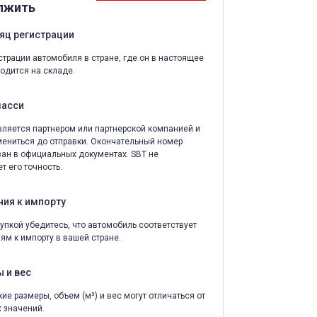
лжить
яц регистрации
страции автомобиля в стране, где он в настоящее
одится на складе.
шасси
ляется партнером или партнерской компанией и
ениться до отправки. Окончательный номер
зан в официальных документах. SBT не
т его точность.
ния к импорту
упкой убедитесь, что автомобиль соответствует
ям к импорту в вашей стране.
 и вес
ие размеры, объем (м³) и вес могут отличаться от
 значений.