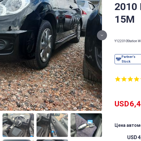
2010
15M
Y12
2010
Station 
USD
6,
Цена автом
USD
4