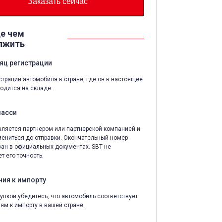
Заказать сейчас
е чем
лжить
яц регистрации
страции автомобиля в стране, где он в настоящее
одится на складе.
шасси
ляется партнером или партнерской компанией и
ениться до отправки. Окончательный номер
зан в официальных документах. SBT не
т его точность.
ния к импорту
упкой убедитесь, что автомобиль соответствует
ям к импорту в вашей стране.