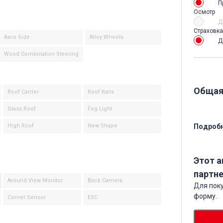
П
Осмотр
Д
Страховка
Aero Side
Alloy Wheels
Д
Wood Combination Steering
Общая
Roof Carrier
Roof Rails
Glass Roof
Fog Light
High Roof
New Shape
Подробн
Этот 
партне
Around View Monitor
Back Camera
Для поку
форму.
Corner Sensor
ESC