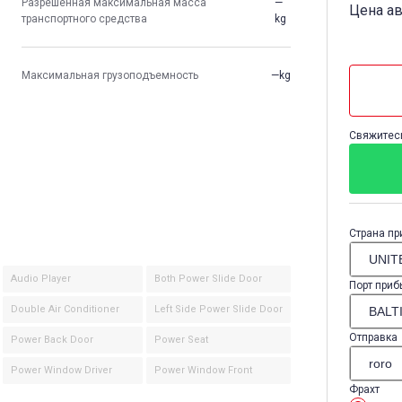
Разрешенная максимальная масса
—
Цена а
транспортного средства
kg
Максимальная грузоподъемность
—kg
Свяжитесь
Страна пр
Audio Player
Both Power Slide Door
Порт приб
Double Air Conditioner
Left Side Power Slide Door
Отправка
Power Back Door
Power Seat
Power Window Driver
Power Window Front
Фрахт