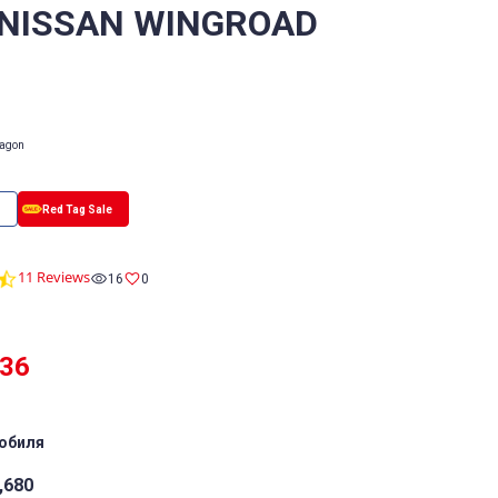
 NISSAN WINGROAD
Wagon
4.6
11 Reviews
16
0
star
rating
436
обиля
,680