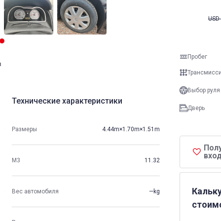
USD
Пробег
и
Трансмисс
Выбор руля
Технические характеристики
Дверь
Размеры
4.44m×1.70m×1.51m
Пол
вход
М3
11.32
Кальк
Вес автомобиля
—kg
стоим