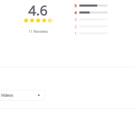
4.6
5
4
4.6
3
star
2
rating
11 Reviews
1
 Videos