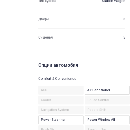
Тип кузова
Station Wagon
Двери
5
Сиденья
5
Опции автомобия
Comfort & Convenience
ACC
Air Conditioner
Cooler
Cruise Control
Navigation System
Paddle Shift
Power Steering
Power Window All
Push Start
Steering Switch