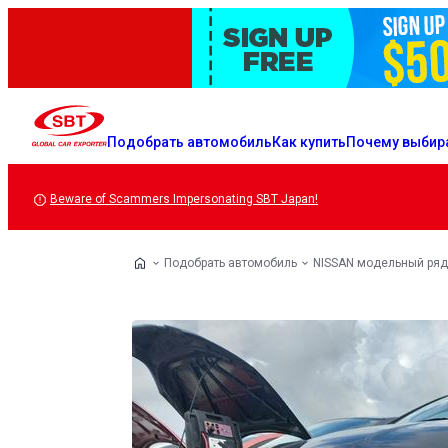
Подобрать автомобиль
Как купить
Почему выбир
Beware of Scammers Impersonating SBT Japan!
Подобрать автомобиль
NISSAN модельный ряд