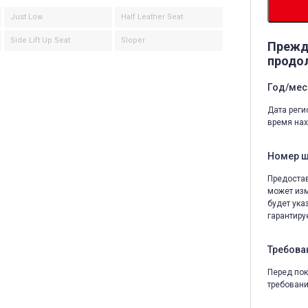
Just Low
Half Leather Seat
Side Lift Up Seat
Sloper
Прежд
продо
Год/мес
Дата реги
время нах
Номер 
Предостав
может изм
будет ука
гарантируе
Требова
Перед пок
требовани