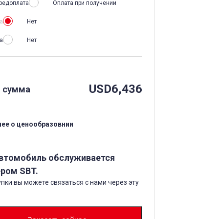
редоплата
Оплата при получении
а
Нет
а
Нет
USD
6,436
 сумма
ее о ценообразовнии
автомобиль обслуживается
ром SBT.
пки вы можете связаться с нами через эту