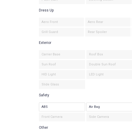
Dress Up
Aero Front
Aero Rear
Grill Guard
Rear Spoiler
Exterior
Carrier Base
Roof Box
Sun Roof
Double Sun Roof
HID Light
LED Light
Slide Glass
Safety
ABS
Air Bag
Front Camera
Side Camera
Other