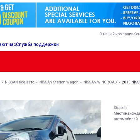
О нашей компании
Кон
ают нас
Служба поддержки
NISSAN все авто
NISSAN Station Wagon
NISSAN WINGROAD
2010 NIS
Stock Id:
Местонахожд
автомобилей