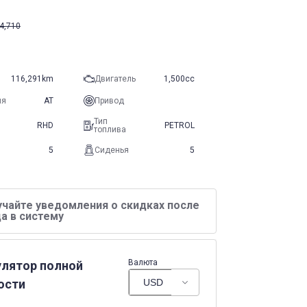
4,710
116,291km
Двигатель
1,500cc
ия
AT
Привод
Тип
RHD
PETROL
топлива
5
Сиденья
5
учайте уведомления о скидках после
а в систему
Валюта
улятор полной
ости