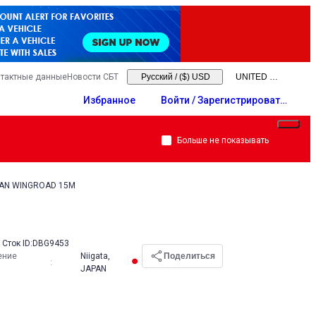
тактные данные
Новости СБТ
Русский
/
($) USD
Избранное
Войти / Зарегистрировать
ся
Больше не показывать
SAN WINGROAD 15M
Сток ID:
DBG9453
ение
Niigata,
Поделиться
:
JAPAN