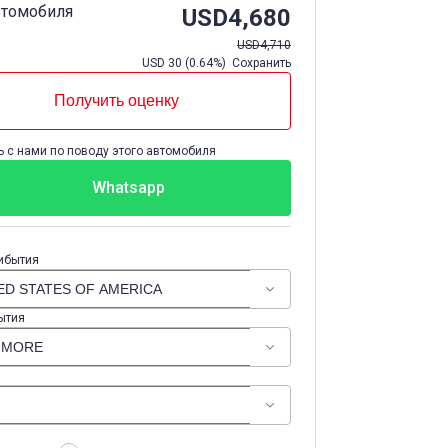
втомобиля
USD
4,680
USD
4,710
USD
30
(
0.64%
) Сохранить
Получить оценку
 с нами по поводу этого автомобиля
Whatsapp
ибытия
ытия