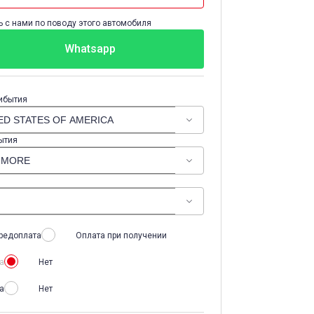
 с нами по поводу этого автомобиля
Whatsapp
ибытия
ытия
редоплата
Оплата при получении
а
Нет
а
Нет