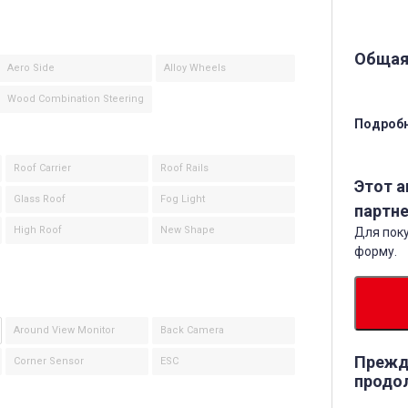
Общая
Aero Side
Alloy Wheels
Wood Combination Steering
Подробн
Roof Carrier
Roof Rails
Этот 
Glass Roof
Fog Light
партне
High Roof
New Shape
Для поку
форму.
Around View Monitor
Back Camera
Прежд
Corner Sensor
ESC
продо