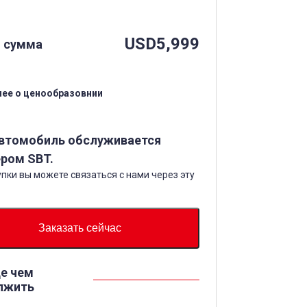
USD
5,999
 сумма
ее о ценообразовнии
автомобиль обслуживается
ром SBT.
пки вы можете связаться с нами через эту
Заказать сейчас
е чем
лжить