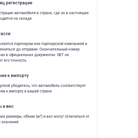
яц регистрации
страции автомобиля в стране, где он в настоящее
одится на складе.
шасси
ляется партнером или партнерской компанией и
ениться до отправки. Окончательный номер
зан в официальных документах. SBT не
т его точность.
ния к импорту
упкой убедитесь, что автомобиль соответствует
ям к импорту в вашей стране.
 и вес
ие размеры, объем (м³) и вес могут отличаться от
 значений.