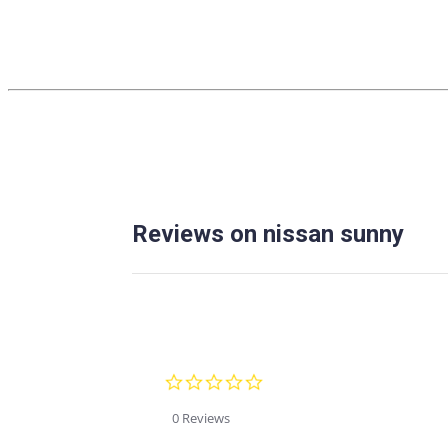
Reviews on nissan sunny
0.0
star
rating
0 Reviews