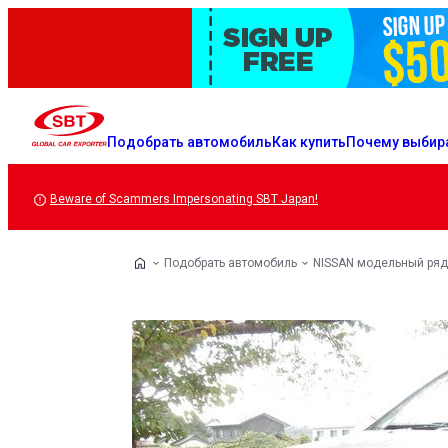
Подобрать автомобиль
Как купить
Почему выбир
Beware of Scammers Impersonating SBT Japan!
Подобрать автомобиль
NISSAN модельный ряд