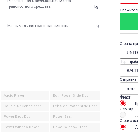
Разрешенная максимальная масса
—
транспортного средства
kg
Свяжитесь
Максимальная грузоподъемность
—kg
Страна пр
Порт приб
Отправка
Audio Player
Both Power Slide Door
Фрахт
П
Double Air Conditioner
Left Side Power Slide Door
Осмотр
Д
Power Back Door
Power Seat
Страховка
Д
Power Window Driver
Power Window Front