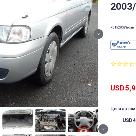
2003
FB15
2002
Sedan
USD
5,
Цена автом
USD
4