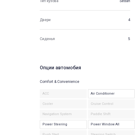
Тип кузова
Sedan
Двери
4
Сиденья
5
Опции автомобия
Comfort & Convenience
ACC
Air Conditioner
Cooler
Cruise Control
Navigation System
Paddle Shift
Power Steering
Power Window All
Push Start
Steering Switch