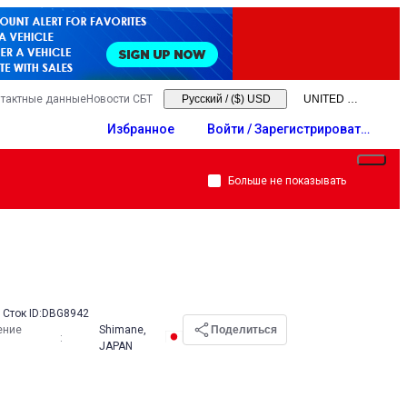
тактные данные
Новости СБТ
Русский
/
($) USD
Избранное
Войти / Зарегистрировать
ся
Больше не показывать
Сток ID:
DBG8942
ение
Shimane,
Поделиться
:
JAPAN