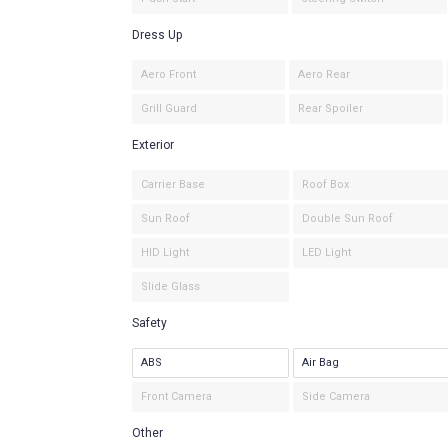
Dress Up
Aero Front
Aero Rear
Grill Guard
Rear Spoiler
Exterior
Carrier Base
Roof Box
Sun Roof
Double Sun Roof
HID Light
LED Light
Slide Glass
Safety
ABS
Air Bag
Front Camera
Side Camera
Other