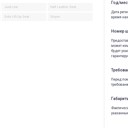
Год/мес
Just Low
Half Leather Seat
Дата реги
Side Lift Up Seat
Sloper
время нах
Номер 
Предостав
может изм
будет ука
гарантируе
Требова
Перед пок
требовани
Габариты
Фактическ
указанных