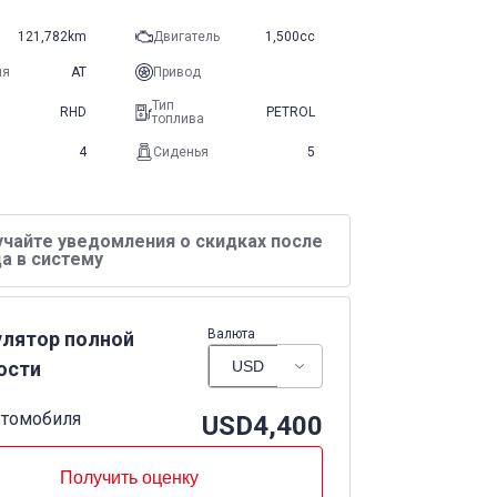
121,782km
Двигатель
1,500cc
ия
AT
Привод
Тип
RHD
PETROL
топлива
4
Сиденья
5
учайте уведомления о скидках после
а в систему
Валюта
улятор полной
ости
втомобиля
USD
4,400
Получить оценку