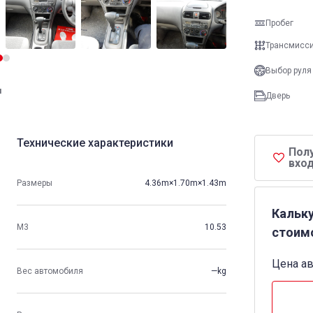
Пробег
Трансмисс
Выбор руля
и
Дверь
Технические характеристики
Пол
вход
Размеры
4.36m×1.70m×1.43m
Кальк
М3
10.53
стоим
Цена а
Вес автомобиля
—kg