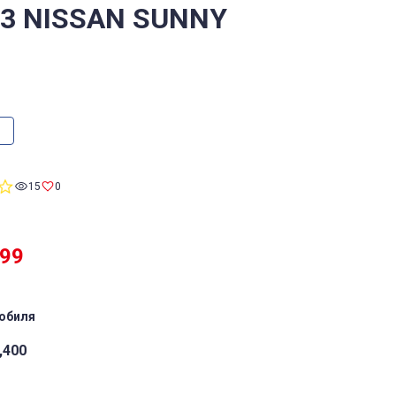
/3 NISSAN SUNNY
0.0
15
0
star
rating
999
обиля
,400