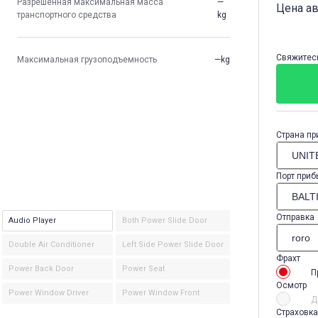
Разрешенная максимальная масса
—
Цена а
транспортного средства
kg
Свяжитесь
Максимальная грузоподъемность
—kg
Страна пр
Порт приб
Отправка
Audio Player
Both Power Slide Door
Double Air Conditioner
Left Side Power Slide Door
Фрахт
Power Back Door
Power Seat
П
Осмотр
Power Window Driver
Power Window Front
Д
Страховка