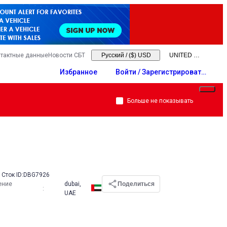
тактные данные
Новости СБТ
Русский
/
($) USD
Избранное
Войти / Зарегистрировать
ся
Больше не показывать
Сток ID:
DBG7926
ение
dubai,
Поделиться
:
UAE