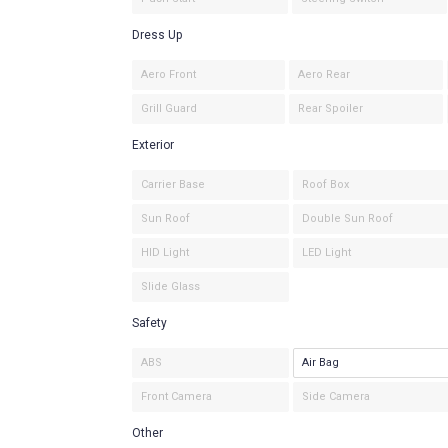
Dress Up
Aero Front
Aero Rear
Grill Guard
Rear Spoiler
Exterior
Carrier Base
Roof Box
Sun Roof
Double Sun Roof
HID Light
LED Light
Slide Glass
Safety
ABS
Air Bag
Front Camera
Side Camera
Other