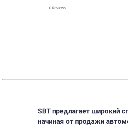
star
rating
0 Reviews
SBT предлагает широкий сп
начиная от продажи автом