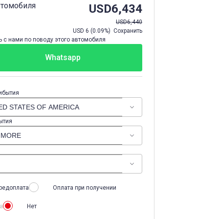
втомобиля
USD
6,434
USD
6,440
USD
6
(
0.09%
) Сохранить
 с нами по поводу этого автомобиля
Whatsapp
ибытия
ытия
редоплата
Оплата при получении
а
Нет