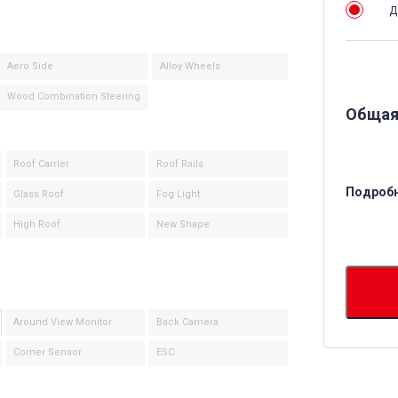
Д
Aero Side
Alloy Wheels
Wood Combination Steering
Общая
Roof Carrier
Roof Rails
Подробн
Glass Roof
Fog Light
High Roof
New Shape
Around View Monitor
Back Camera
Corner Sensor
ESC