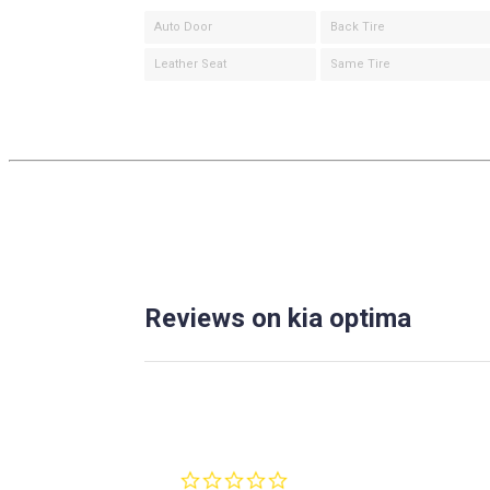
Auto Door
Back Tire
Leather Seat
Same Tire
Reviews on kia optima
0.0