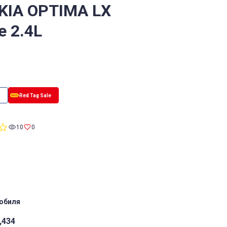
 KIA OPTIMA LX
e 2.4L
0.0
10
0
star
rating
обиля
,434