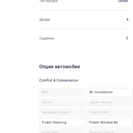
Тип кузова
Sedan
Двери
4
Сиденья
5
Опции автомобия
Comfort & Convenience
ACC
Air Conditioner
Cooler
Cruise Control
Navigation System
Paddle Shift
Power Steering
Power Window All
Push Start
Steering Switch