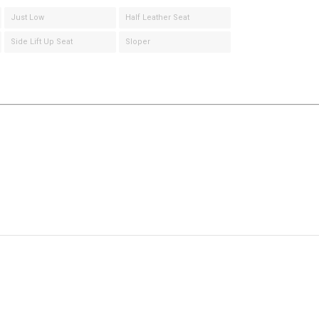
Just Low
Half Leather Seat
Side Lift Up Seat
Sloper