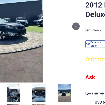
2012
Delux
OPTIMA
Sedan
Ask
Цена автом
USD
6