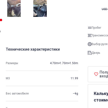
USD
Пробег
и
Трансмисс
Выбор руля
Технические характеристики
Дверь
Размеры
4.70m×1.70m×1.50m
Пол
вход
М3
11.99
Кальк
Вес автомобиля
—kg
стоим