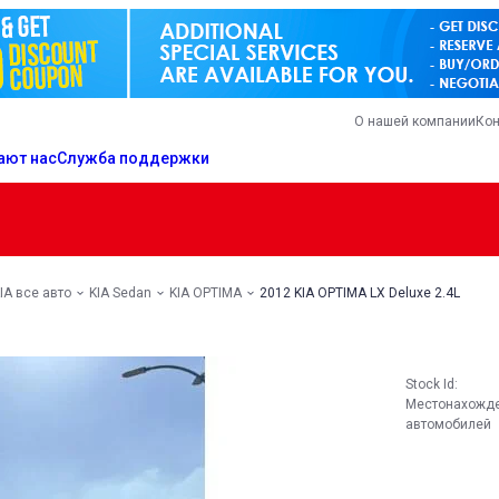
О нашей компании
Кон
ают нас
Служба поддержки
IA все авто
KIA Sedan
KIA OPTIMA
2012 KIA OPTIMA LX Deluxe 2.4L
Stock Id:
Местонахожд
автомобилей