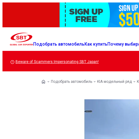
Подобрать автомобиль
Как купить
Почему выбир
Beware of Scammers Impersonating SBT Japan!
Подобрать автомобиль
KIA модельный ряд
K