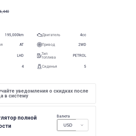
6,440
195,000km
Двигатель
4cc
ия
AT
Привод
2WD
Тип
LHD
PETROL
топлива
4
Сиденья
5
учайте уведомления о скидках после
а в систему
Валюта
улятор полной
ости