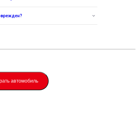
поврежден?
рать автомобиль