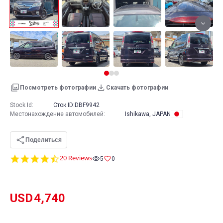
Посмотреть фотографии
Скачать фотографии
Stock Id:
Сток ID:
DBF9942
Местонахождение автомобилей
:
Ishikawa, JAPAN
Поделиться
4.7
20 Reviews
5
0
star
rating
USD
4,740