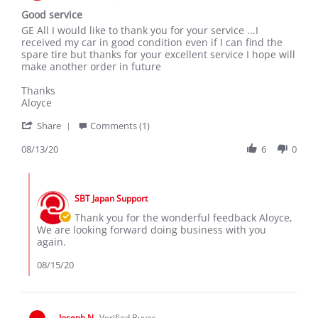
star
Good service
rating
Review
review
GE All I would like to thank you for your service ...I
by
stating
received my car in good condition even if I can find the
Aloyce
Good
spare tire but thanks for your excellent service I hope will
on
service
make another order in future
13
Aug
Thanks
2020
Aloyce
'
Share
Comments (1)
Share
Review
08/13/20
6
0
by
Aloyce
Comments
on
by
13
SBT Japan Support
Store
Aug
Owner
Thank you for the wonderful feedback Aloyce,
2020
on
We are looking forward doing business with you
Review
again.
by
Aloyce
08/15/20
on
13
Aug
2020
Joseph N.
Verified Buyer