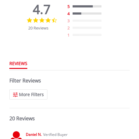
4.7
5
4
4.7
3
star
20 Reviews
2
rating
1
REVIEWS
Filter Reviews
More Filters
20 Reviews
Daniel N.
Verified Buyer