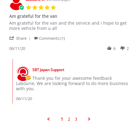
2022
5.0
star
Am grateful for the van
rating
Review
review
Am grateful for the van and the service and i hope to get
by
stating
more vehicle from u all
Labourie
Am
'
C.
grateful
Share
Comments (1)
Share
on
for
Review
06/11/20
6
2
11
the
by
Jun
van
Labourie
2020
Comments
C.
by
on
SBT Japan Support
Store
11
Owner
Thank you for your awesome feedback
Jun
on
Labourie, We are looking forward to do more business
2020
Review
with you.
by
Labourie
06/11/20
C.
on
11
Jun
1
2
3
2020