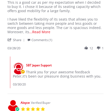
Review
review
This is a good car as per my expectation when I decided
by
stating
to buy it. I chose it because of its seating capacity which
peter
MY
offers good mobility for a large family.
z.
NISSAN
on
SERENA
I have liked the flexibility of its seats that allows you to
28
switch between taking more people and less goods or
Mar
more goods and less people. The car is spacious indeed.
2020
Read
Moreover, its
...Read More
more
'
Share
Comments (1)
about
Share
This
Review
03/28/20
12
1
is
by
a
peter
good
Comments
z.
car
by
on
as
SBT Japan Support
Store
28
per
Owner
Thank you for your awesome feedback
Mar
my
on
Peter,it's been our pleasure doing business with you.
2020
Review
by
03/30/20
peter
z.
on
28
Aloyce
Verified Buyer
Mar
5.0
2020