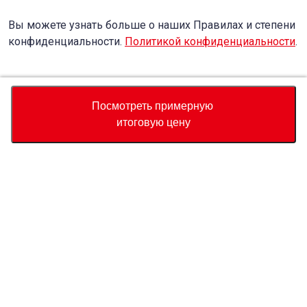
Вы можете узнать больше о наших Правилах и степени
конфиденциальности.
Политикой конфиденциальности
.
Accept
Decline
Посмотреть примерную
итоговую цену
Валюта
Калькулятор полной стоимости
Купить
Служба поддержки
Цена автомобиля
USD
2,450
О нас
Свяжитесь с нами по поводу этого автомобиля
Whatsapp
Запрос