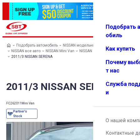
Подобрать 
Авториз
Избранн
Меню
ация
ое
обиль
Подобрать автомобиль
NISSAN модельный ряд
Как купить
NISSAN все авто
NISSAN Mini Van
NISSAN SERENA
2011/3 NISSAN SERENA
Почему выб
т нас
2011/3 NISSAN SERENA
Служба под
и
FC26
2011
Mini Van
О нашей комп
Контактные д