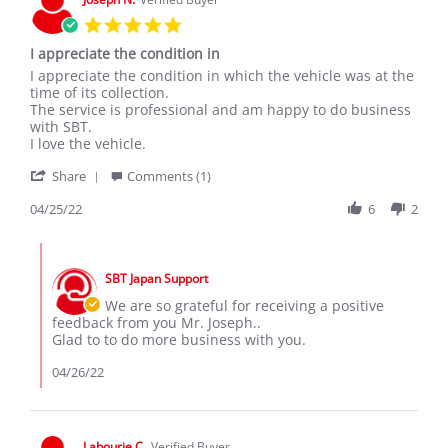
5.0
star
I appreciate the condition in
rating
Review
review
I appreciate the condition in which the vehicle was at the
by
stating
time of its collection.
Joseph
I
The service is professional and am happy to do business
N.
appreciate
with SBT.
on
the
I love the vehicle.
25
condition
'
Apr
in
Share
Comments (1)
Share
2022
Review
04/25/22
6
2
by
Joseph
Comments
N.
by
on
SBT Japan Support
Store
25
Owner
We are so grateful for receiving a positive
Apr
on
feedback from you Mr. Joseph..
2022
Review
Glad to to do more business with you.
by
Joseph
04/26/22
N.
on
25
Apr
Labourie C.
Verified Buyer