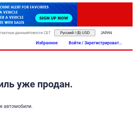
тактные данные
Новости СБТ
Русский
/
($) USD
Избранное
Войти / Зарегистрировать
ся
иль уже продан.
ые автомобили.