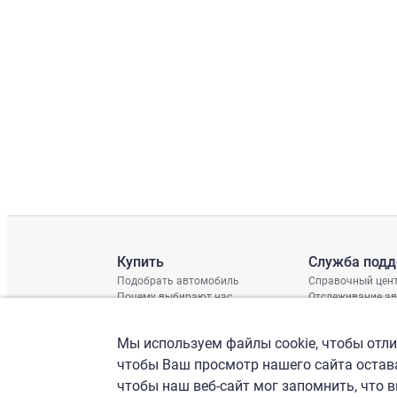
Купить
Служба под
Подобрать автомобиль
Справочный цен
Почему выбирают нас
Отслеживание а
Отзывы клиентов
Глобальная про
Отчет о поврежд
Мы используем файлы cookie, чтобы отлич
График доставки
Проверка шасси
чтобы Ваш просмотр нашего сайта остава
чтобы наш веб-сайт мог запомнить, что 