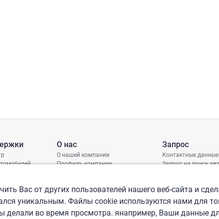
держки
О нас
Запрос
тр
О нашей компании
Контактные данные
втомобилей
Профиль компании
Запрос на поиск а
грамма защиты
Международные офисы
ениях
Политика КСО
ить Вас от других пользователей нашего веб-сайта и сдел
лся уникальным. Файлы cookie используются нами для то
вы делали во время просмотра. янапример, Ваши данные д