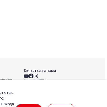
Связаться с нами
втомобиля
Новости СБТ
Новостная рассылка
Международные офисы
ать так,
го,
ля входа