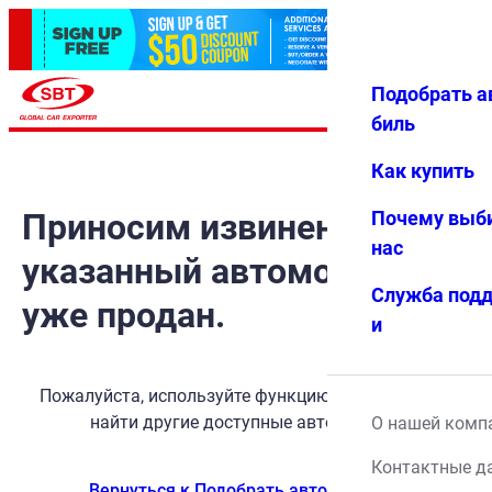
Подобрать а
Авториз
Избранн
Меню
ация
ое
биль
Как купить
Приносим извинения, но
Почему выб
нас
указанный автомобиль
Служба под
уже продан.
и
Пожалуйста, используйте функцию поиска, чтобы
найти другие доступные автомобили.
О нашей комп
Контактные д
Вернуться к Подобрать автомобиль