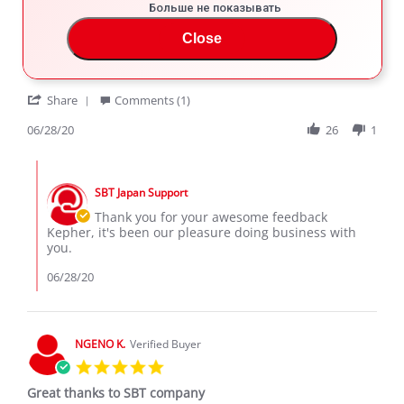
4.0
Больше не показывать
star
I'm happy with the service
rating
Close
Review
review
I'm happy with the service of sbt Japan always I received
by
stating
my car's on time and good looking condition
Kepher
I'm
'
M.
happy
Share
Comments (1)
Share
on
with
Review
06/28/20
26
1
28
the
by
Jun
service
Kepher
2020
Comments
M.
by
on
SBT Japan Support
Store
28
Owner
Thank you for your awesome feedback
Jun
on
Kepher, it's been our pleasure doing business with
2020
Review
you.
by
Kepher
06/28/20
M.
on
28
Jun
NGENO K.
Verified Buyer
2020
5.0
star
Great thanks to SBT company
rating