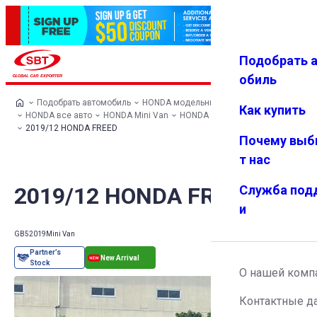
Подобрать 
Авториз
Избранн
Меню
ация
ое
обиль
Подобрать автомобиль
HONDA модельный ряд
Как купить
HONDA все авто
HONDA Mini Van
HONDA FREED
2019/12 HONDA FREED
Почему выб
т нас
2019/12 HONDA FREED
Служба под
и
GB5
2019
Mini Van
О нашей комп
Контактные д