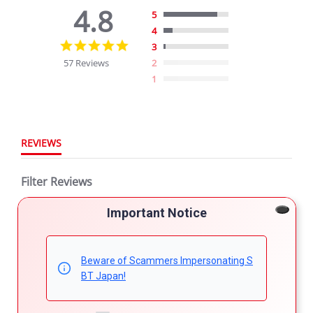
4.8
5
4
4.8
3
star
57 Reviews
2
rating
1
REVIEWS
Filter Reviews
Important Notice
More Filters
Beware of Scammers Impersonating S
57 Reviews
BT Japan!
Kepher M.
Verified Buyer