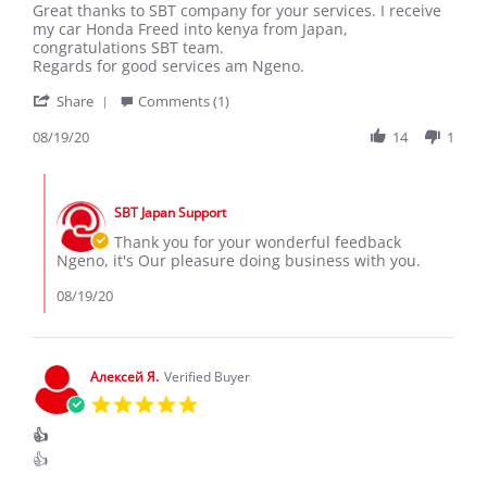
Review
review
Great thanks to SBT company for your services. I receive
by
stating
my car Honda Freed into kenya from Japan,
NGENO
Great
congratulations SBT team.
K.
thanks
Regards for good services am Ngeno.
on
to
'
19
SBT
Share
Comments (1)
Share
Aug
company
Review
08/19/20
14
1
2020
by
NGENO
Comments
K.
by
on
SBT Japan Support
Store
19
Owner
Thank you for your wonderful feedback
Aug
on
Ngeno, it's Our pleasure doing business with you.
2020
Review
by
08/19/20
NGENO
K.
on
19
Алексей Я.
Verified Buyer
Aug
5.0
2020
star
👍
rating
Review
review
👍
by
stating