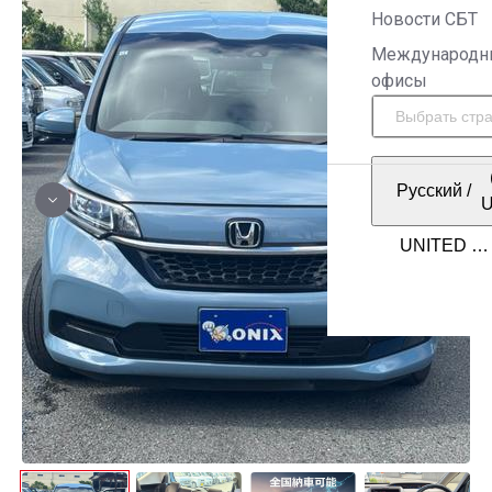
Новости СБТ
Международн
офисы
Русский
/