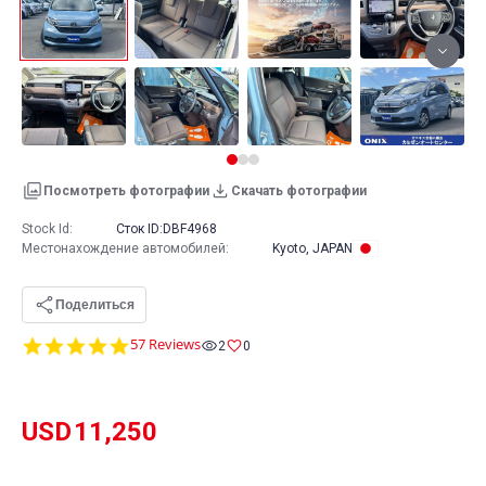
Посмотреть фотографии
Скачать фотографии
Stock Id:
Сток ID:
DBF4968
Местонахождение автомобилей
:
Kyoto, JAPAN
Поделиться
4.8
57 Reviews
2
0
star
rating
USD
11,250