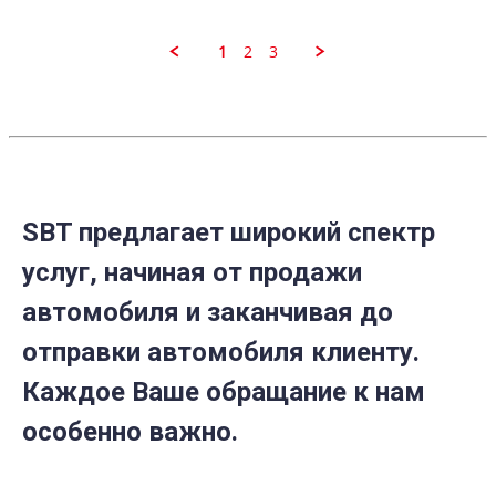
N.
on
25
1
2
3
Apr
2023
SBT предлагает широкий спектр
услуг, начиная от продажи
автомобиля и заканчивая до
отправки автомобиля клиенту.
Каждое Ваше обращание к нам
особенно важно.