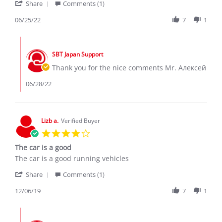
'
Алексей
👍
Share
Comments (1)
Share
Я.
Review
06/25/22
7
1
on
by
25
Алексей
Jun
Comments
Я.
2022
by
on
SBT Japan Support
Store
25
Owner
Thank you for the nice comments Mr. Алексей
Jun
on
2022
Review
06/28/22
by
Алексей
Я.
on
Lizb a.
Verified Buyer
25
4.0
Jun
star
2022
The car is a good
rating
Review
review
The car is a good running vehicles
by
stating
'
Lizb
The
Share
Comments (1)
Share
a.
car
Review
12/06/19
7
1
on
is
by
6
a
Lizb
Dec
good
Comments
a.
2019
by