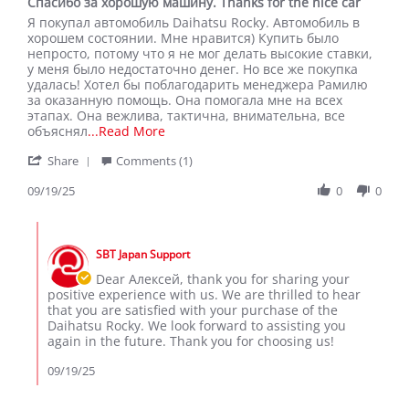
Спасибо за хорошую машину. Thanks for the nice car
rating
Review
review
Я покупал автомобиль Daihatsu Rocky. Автомобиль в
by
stating
хорошем состоянии. Мне нравится) Купить было
Алексей
Спасибо
непросто, потому что я не мог делать высокие ставки,
Ж.
за
у меня было недостаточно денег. Но все же покупка
on
хорошую
удалась! Хотел бы поблагодарить менеджера Рамилю
19
машину.
за оказанную помощь. Она помогала мне на всех
Sep
Thanks
этапах. Она вежлива, тактична, внимательна, все
2025
for
Read
объяснял
...Read More
the
more
'
nice
Share
Comments (1)
about
Share
car
Я
Review
09/19/25
0
0
покупал
by
автомобиль
Алексей
Daihatsu
Comments
Ж.
Rocky.
by
on
SBT Japan Support
Store
19
Owner
Dear Алексей, thank you for sharing your
Sep
on
positive experience with us. We are thrilled to hear
2025
Review
that you are satisfied with your purchase of the
by
Daihatsu Rocky. We look forward to assisting you
Алексей
again in the future. Thank you for choosing us!
Ж.
on
09/19/25
19
Sep