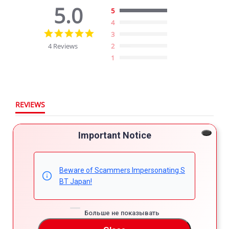
5.0
5
4
5.0
3
star
4 Reviews
2
rating
1
REVIEWS
Filter Reviews
Important Notice
More Filters
Beware of Scammers Impersonating S
BT Japan!
4 Reviews
Больше не показывать
Sachith K.
Verified Buyer