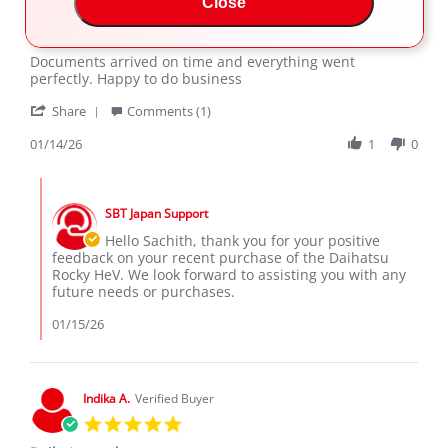
Close
5.0
star
Daihatsu Rocky HeV
rating
Review
review
Documents arrived on time and everything went
by
stating
perfectly. Happy to do business
Sachith
Daihatsu
'
K.
Rocky
Share
Comments (1)
Share
on
HeV
Review
01/14/26
1
0
14
by
Jan
Sachith
2026
Comments
K.
by
on
SBT Japan Support
Store
14
Owner
Hello Sachith, thank you for your positive
Jan
on
feedback on your recent purchase of the Daihatsu
2026
Review
Rocky HeV. We look forward to assisting you with any
by
future needs or purchases.
Sachith
K.
01/15/26
on
14
Jan
2026
Indika A.
Verified Buyer
5.0
star