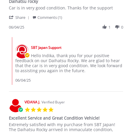
Daihatsu rocky
rating
Review
review
Car is in very good condition. Thanks for the support
by
stating
'
Indika
Daihatsu
Share
Comments (1)
Share
A.
rocky
Review
06/04/25
1
0
on
by
4
Indika
Jun
Comments
A.
2025
by
on
SBT Japan Support
Store
4
Owner
Hello Indika, thank you for your positive
Jun
on
feedback on our Daihatsu Rocky. We are glad to hear
2025
Review
that the car is in very good condition. We look forward
by
to assisting you again in the future.
Indika
A.
06/04/25
on
4
Jun
2025
VIDANA J.
Verified Buyer
5.0
star
Excellent Service and Great Condition Vehicle!
rating
Review
review
Extremely satisfied with my purchase from SBT Japan!
by
stating
The Daihatsu Rocky arrived in immaculate condition,