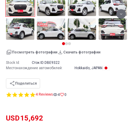
Посмотреть фотографии
Скачать фотографии
Stock Id:
Сток ID:
DBE9322
Местонахождение автомобилей
:
Hokkaido, JAPAN
Поделиться
5.0
4 Reviews
4
0
star
rating
USD
15,692