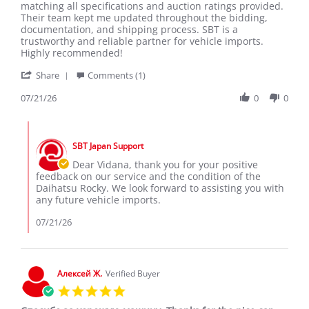
VIDANA
Excellent
matching all specifications and auction ratings provided.
J.
Service
Their team kept me updated throughout the bidding,
on
and
documentation, and shipping process. SBT is a
21
Great
trustworthy and reliable partner for vehicle imports.
Jul
Condition
Highly recommended!
2026
Vehicle!
'
Share
Comments (1)
Share
Review
07/21/26
0
0
by
VIDANA
Comments
J.
by
on
SBT Japan Support
Store
21
Owner
Dear Vidana, thank you for your positive
Jul
on
feedback on our service and the condition of the
2026
Review
Daihatsu Rocky. We look forward to assisting you with
by
any future vehicle imports.
VIDANA
J.
07/21/26
on
21
Jul
2026
Алексей Ж.
Verified Buyer
5.0
star