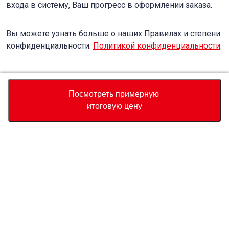
входа в систему, Ваш прогресс в оформлении заказа.
Вы можете узнать больше о наших Правилах и степени
конфиденциальности.
Политикой конфиденциальности
.
Accept
Decline
Посмотреть примерную
итоговую цену
Валюта
Калькулятор полной стоимости
Купить
Служба поддержки
Цена автомобиля
USD
13,980
О нас
Свяжитесь с нами по поводу этого автомобиля
Whatsapp
Запрос