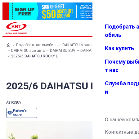
Подобрать 
Авториз
Избранн
Меню
ация
ое
обиль
Подобрать автомобиль
DAIHATSU модельный ряд
Как купить
DAIHATSU все авто
DAIHATSU SUV
DAIHATSU ROCKY
2025/6 DAIHATSU ROCKY L
Почему выб
т нас
2025/6 DAIHATSU ROCKY L
Служба под
и
A210S
SUV
О нашей комп
Контактные д