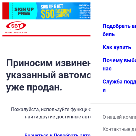
Подобрать а
Авториз
Избранн
Меню
ация
ое
биль
Как купить
Приносим извинения, но
Почему выб
нас
указанный автомобиль
Служба под
уже продан.
и
Пожалуйста, используйте функцию поиска, чтобы
найти другие доступные автомобили.
О нашей комп
Контактные д
Вернуться к Подобрать автомобиль