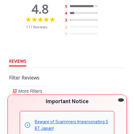
4.8
5
4
4.8
3
star
117 Reviews
2
rating
1
REVIEWS
Filter Reviews
More Filters
Important Notice
117 Reviews
Beware of Scammers Impersonating S
BT Japan!
Mr. W.
Verified Buyer