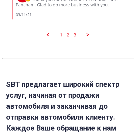
Mar
on
Pancham. Glad to do more business with you.
2021
Review
by
03/11/21
Pancham
S.
on
10
1
2
3
Mar
2021
SBT предлагает широкий спектр
услуг, начиная от продажи
автомобиля и заканчивая до
отправки автомобиля клиенту.
Каждое Ваше обращание к нам