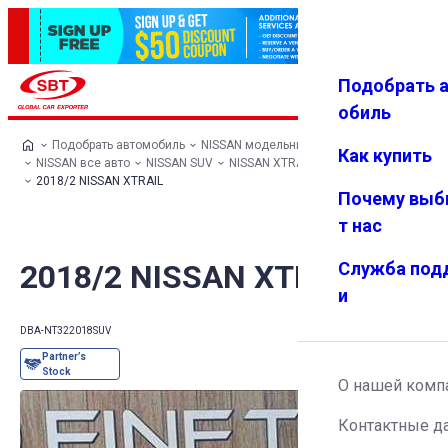
Подобрать 
Авториз
Избранн
Меню
ация
ое
обиль
Подобрать автомобиль
NISSAN модельный ряд
Как купить
NISSAN все авто
NISSAN SUV
NISSAN XTRAIL
2018/2 NISSAN XTRAIL
Почему выб
т нас
2018/2 NISSAN XTRAIL
Служба под
и
DBA-NT32
2018
SUV
О нашей комп
Контактные д