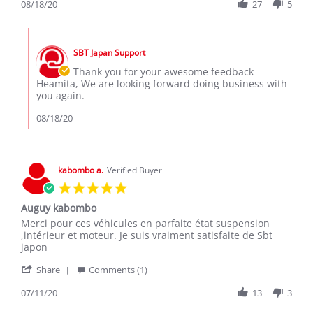
Review
08/18/20
27
5
Aug
are
by
2020
Heamita
Comments
f.
by
on
SBT Japan Support
Store
18
Owner
Thank you for your awesome feedback
Aug
on
Heamita, We are looking forward doing business with
2020
Review
you again.
by
Heamita
08/18/20
f.
on
18
Aug
kabombo a.
Verified Buyer
2020
5.0
star
Auguy kabombo
rating
Review
review
Merci pour ces véhicules en parfaite état suspension
by
stating
,intérieur et moteur. Je suis vraiment satisfaite de Sbt
kabombo
Auguy
japon
a.
kabombo
'
on
Share
Comments (1)
Share
11
Review
07/11/20
13
3
Jul
by
2020