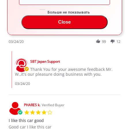
5.0
star
Love this vehicle.. got it
rating
Больше не показывать
Review
review
Love this vehicle.. got it at a very good price also it's in
by
stating
Close
excellent condition
Mr.
Love
'
W.
this
Share
Comments (1)
Share
on
vehicle..
Review
03/24/20
99
12
24
got
by
Mar
it
Mr.
2020
Comments
W.
by
on
SBT Japan Support
Store
24
Owner
Thank You for your awesome feedback Mr.
Mar
on
W.,it's our pleasure doing business with you.
2020
Review
by
03/24/20
Mr.
W.
on
24
PHARES k.
Verified Buyer
Mar
4.0
2020
star
I like this car good
rating
Review
review
Good car I like this car