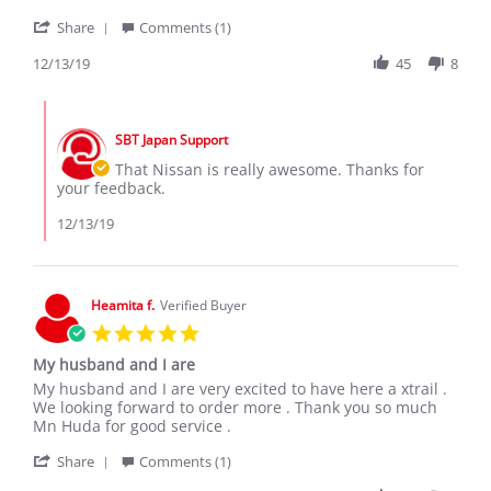
by
stating
'
PHARES
I
Share
Comments (1)
Share
k.
like
Review
12/13/19
45
8
on
this
by
13
car
PHARES
Dec
good
Comments
k.
2019
by
on
SBT Japan Support
Store
13
Owner
That Nissan is really awesome. Thanks for
Dec
on
your feedback.
2019
Review
by
12/13/19
PHARES
k.
on
13
Heamita f.
Verified Buyer
Dec
5.0
2019
star
My husband and I are
rating
Review
review
My husband and I are very excited to have here a xtrail .
by
stating
We looking forward to order more . Thank you so much
Heamita
My
Mn Huda for good service .
f.
husband
'
on
and
Share
Comments (1)
Share
18
I