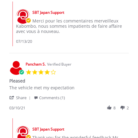
kabombo
Comments
a.
by
on
SBT Japan Support
Store
11
Owner
Merci pour les commentaires merveilleux
Jul
on
Kabombo, nous sommes impatients de faire affaire
2020
Review
avec vous à nouveau.
by
kabombo
07/13/20
a.
on
11
Jul
Pancham S.
Verified Buyer
2020
4.0
star
Pleased
rating
Review
review
The vehicle met my expectation
by
stating
'
Pancham
Pleased
Share
Comments (1)
Share
S.
Review
03/10/21
8
2
on
by
10
Pancham
Mar
Comments
S.
2021
by
on
SBT Japan Support
Store
10
Owner
Thank you for the wonderful feedback Mr.