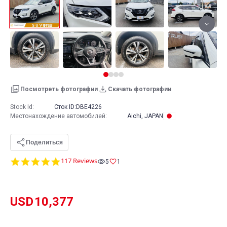
Посмотреть фотографии
Скачать фотографии
Stock Id:
Сток ID:
DBE4226
Местонахождение автомобилей
:
Aichi, JAPAN
Поделиться
4.8
117 Reviews
5
1
star
rating
USD
10,377