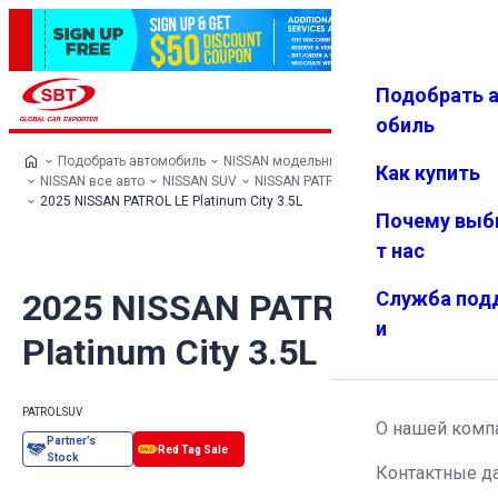
Подобрать 
Авториз
Избранн
Меню
ация
ое
обиль
Подобрать автомобиль
NISSAN модельный ряд
Как купить
NISSAN все авто
NISSAN SUV
NISSAN PATROL
2025 NISSAN PATROL LE Platinum City 3.5L
Почему выб
т нас
2025 NISSAN PATROL LE
Служба под
и
Platinum City 3.5L
PATROL
SUV
О нашей комп
Контактные д