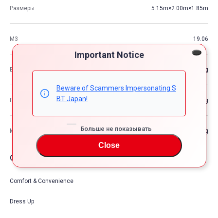
Размеры
5.15m×2.00m×1.85m
М3
19.06
Important Notice
Вес автомобиля
—kg
Beware of Scammers Impersonating S
BT Japan!
Разрешенная максимальная масса транспортного средства
—kg
Больше не показывать
Максимальная грузоподъемность
—kg
Close
Опции автомобия
Comfort & Convenience
Dress Up