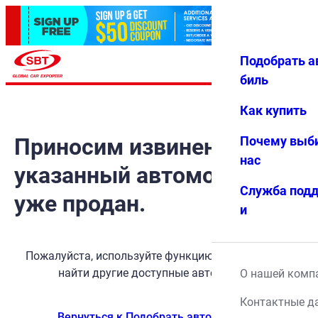
Подобрать а
Авториз
Избранн
Меню
ация
ое
биль
Как купить
Приносим извинения, но
Почему выб
нас
указанный автомобиль
Служба под
уже продан.
и
Пожалуйста, используйте функцию поиска, чтобы
найти другие доступные автомобили.
О нашей комп
Контактные д
Вернуться к Подобрать автомобиль