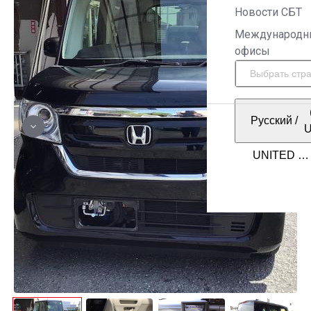
Новости СБТ
Международн
офисы
Русский
/