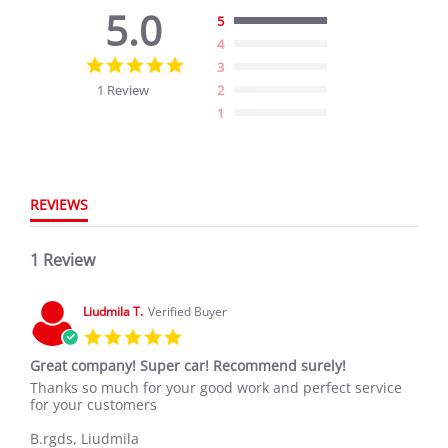
5.0
5
4
5.0
3
star
1 Review
2
rating
1
REVIEWS
1 Review
Liudmila T.
Verified Buyer
5.0
star
Great company! Super car! Recommend surely!
rating
Review
review
Thanks so much for your good work and perfect service
by
stating
for your customers
Liudmila
Great
T.
company!
B.rgds, Liudmila