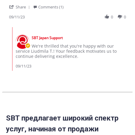
on
Super
'
11
car!
Share
Comments (1)
Share
Sep
Recommend
Review
09/11/23
0
0
2023
surely!
by
Liudmila
Comments
T.
by
on
SBT Japan Support
Store
11
Owner
We're thrilled that you're happy with our
Sep
on
service Liudmila T.! Your feedback motivates us to
2023
Review
continue delivering excellence.
by
Liudmila
09/11/23
T.
on
11
Sep
2023
SBT предлагает широкий спектр
услуг, начиная от продажи