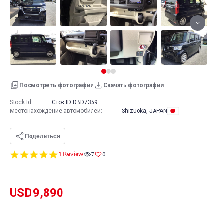
Посмотреть фотографии
Скачать фотографии
Stock Id:
Сток ID:
DBD7359
Местонахождение автомобилей
:
Shizuoka, JAPAN
Поделиться
5.0
1 Review
7
0
star
rating
USD
9,890