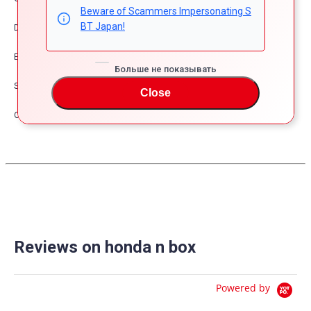
Beware of Scammers Impersonating S
BT Japan!
Dress Up
Exterior
Больше не показывать
Safety
Close
Other
Reviews on honda n box
Powered by