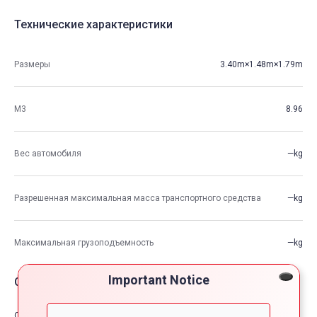
Технические характеристики
Размеры
3.40m×1.48m×1.79m
М3
8.96
Вес автомобиля
—kg
Разрешенная максимальная масса транспортного средства
—kg
Максимальная грузоподъемность
—kg
Important Notice
Опции автомобия
Comfort & Convenience