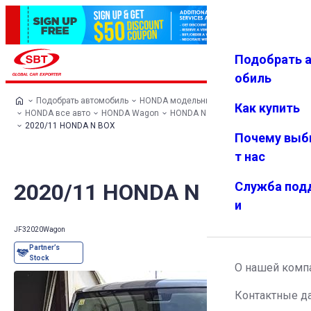
Подобрать 
Авториз
Избранн
Меню
ация
ое
обиль
Подобрать автомобиль
HONDA модельный ряд
Как купить
HONDA все авто
HONDA Wagon
HONDA N BOX
2020/11 HONDA N BOX
Почему выб
т нас
2020/11 HONDA N BOX
Служба под
и
JF3
2020
Wagon
О нашей комп
Контактные д