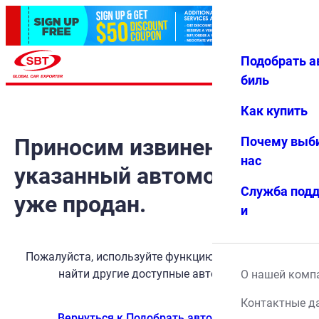
Подобрать а
Авториз
Избранн
Меню
ация
ое
биль
Как купить
Приносим извинения, но
Почему выб
нас
указанный автомобиль
Служба под
уже продан.
и
Пожалуйста, используйте функцию поиска, чтобы
найти другие доступные автомобили.
О нашей комп
Контактные д
Вернуться к Подобрать автомобиль