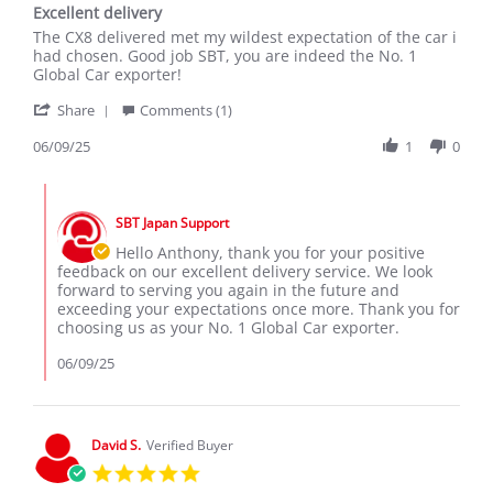
Excellent delivery
rating
Review
review
The CX8 delivered met my wildest expectation of the car i
by
stating
had chosen. Good job SBT, you are indeed the No. 1
Anthony
Excellent
Global Car exporter!
on
delivery
'
9
Share
Comments (1)
Share
Jun
Review
06/09/25
1
0
2025
by
Anthony
Comments
on
by
9
SBT Japan Support
Store
Jun
Owner
Hello Anthony, thank you for your positive
2025
on
feedback on our excellent delivery service. We look
Review
forward to serving you again in the future and
by
exceeding your expectations once more. Thank you for
Anthony
choosing us as your No. 1 Global Car exporter.
on
9
06/09/25
Jun
2025
David S.
Verified Buyer
5.0
star