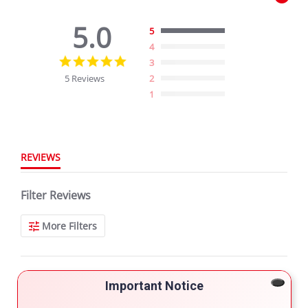
5.0
5
4
5.0
3
star
5 Reviews
2
rating
1
REVIEWS
Filter Reviews
More Filters
5 Reviews
Important Notice