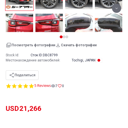
Посмотреть фотографии
Скачать фотографии
Stock Id:
Сток ID:
DBC8799
Местонахождение автомобилей
:
Tochigi, JAPAN
Поделиться
5.0
5 Reviews
7
0
star
rating
USD
21,266