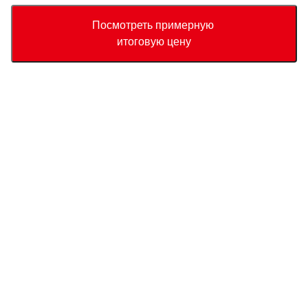
Accept
Decline
Посмотреть примерную
итоговую цену
Валюта
Калькулятор полной стоимости
Купить
Служба поддержки
Цена автомобиля
USD
18,830
О нас
USD
18,950
USD
120
(
0.63%
) Сохранить
Свяжитесь с нами по поводу этого автомобиля
Запрос
Whatsapp
Связаться с нами
Страна прибытия
Новости СБТ