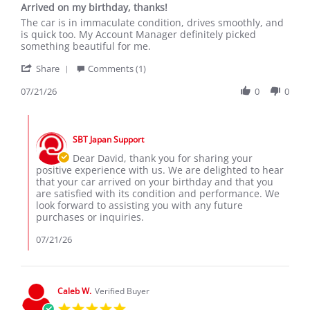
Arrived on my birthday, thanks!
rating
Review
review
The car is in immaculate condition, drives smoothly, and
by
stating
is quick too. My Account Manager definitely picked
David
Arrived
something beautiful for me.
S.
on
'
on
my
Share
Comments (1)
Share
21
birthday,
Review
07/21/26
0
0
Jul
thanks!
by
2026
David
Comments
S.
by
on
SBT Japan Support
Store
21
Owner
Dear David, thank you for sharing your
Jul
on
positive experience with us. We are delighted to hear
2026
Review
that your car arrived on your birthday and that you
by
are satisfied with its condition and performance. We
David
look forward to assisting you with any future
S.
purchases or inquiries.
on
21
07/21/26
Jul
2026
Caleb W.
Verified Buyer
5.0