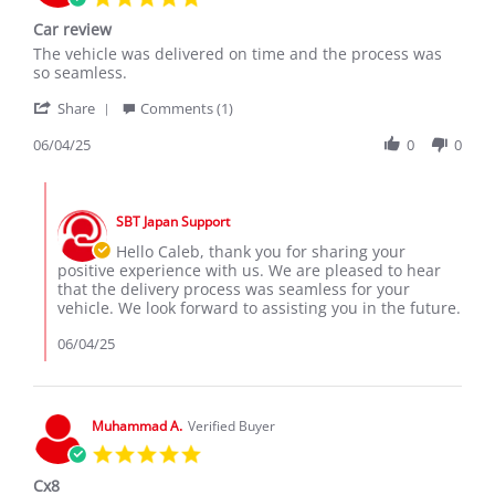
star
Car review
rating
Review
review
The vehicle was delivered on time and the process was
by
stating
so seamless.
Caleb
Car
'
W.
review
Share
Comments (1)
Share
on
Review
06/04/25
0
0
4
by
Jun
Caleb
2025
Comments
W.
by
on
SBT Japan Support
Store
4
Owner
Hello Caleb, thank you for sharing your
Jun
on
positive experience with us. We are pleased to hear
2025
Review
that the delivery process was seamless for your
by
vehicle. We look forward to assisting you in the future.
Caleb
W.
06/04/25
on
4
Jun
2025
Muhammad A.
Verified Buyer
5.0
star
Cx8
rating