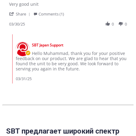
Review
review
Very good unit
by
stating
'
Muhammad
Cx8
Share
Comments (1)
Share
A.
Review
03/30/25
0
0
on
by
30
Muhammad
Mar
Comments
A.
2025
by
on
SBT Japan Support
Store
30
Owner
Hello Muhammad, thank you for your positive
Mar
on
feedback on our product. We are glad to hear that you
2025
Review
found the unit to be very good. We look forward to
by
serving you again in the future.
Muhammad
A.
03/31/25
on
30
Mar
2025
SBT предлагает широкий спектр