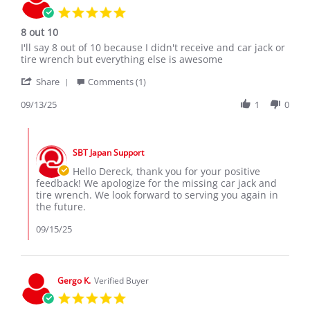
5.0
star
8 out 10
rating
Review
review
I'll say 8 out of 10 because I didn't receive and car jack or
by
stating
tire wrench but everything else is awesome
Dereck
8
'
B.
out
Share
Comments (1)
Share
on
10
Review
09/13/25
1
0
13
by
Sep
Dereck
2025
Comments
B.
by
on
SBT Japan Support
Store
13
Owner
Hello Dereck, thank you for your positive
Sep
on
feedback! We apologize for the missing car jack and
2025
Review
tire wrench. We look forward to serving you again in
by
the future.
Dereck
B.
09/15/25
on
13
Sep
2025
Gergo K.
Verified Buyer
5.0
star