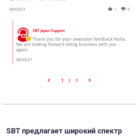
Share
C.
Cube
Review
06/03/21
1
0
on
by
3
Nelta
Jun
Comments
C.
2021
by
on
SBT Japan Support
Store
3
Owner
Thank you for your awesome feedback Nelta,
Jun
on
We are looking forward doing business with you
2021
Review
again.
by
Nelta
06/03/21
C.
on
3
Jun
1
2
3
2021
SBT предлагает широкий спектр