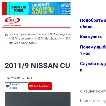
Подобрать 
Авториз
Избранн
Меню
ация
ое
обиль
Подобрать автомобиль
NISSAN модельный ряд
Как купить
NISSAN все авто
NISSAN Hatchback
NISSAN CUBE
2011/9 NISSAN CUBE
Почему выб
т нас
2011/9 NISSAN CUBE
Служба под
и
DBA-Z12
2011
Hatchback
О нашей комп
Контактные д