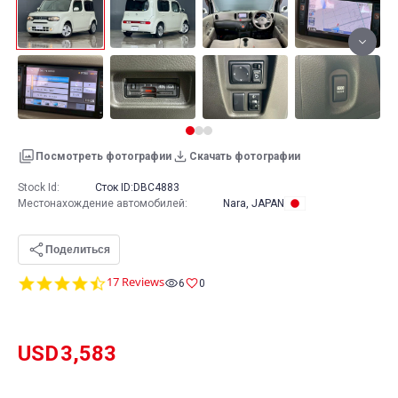
Посмотреть фотографии
Скачать фотографии
Stock Id:
Сток ID:
DBC4883
Местонахождение автомобилей
:
Nara, JAPAN
Поделиться
4.5
17 Reviews
6
0
star
rating
USD
3,583