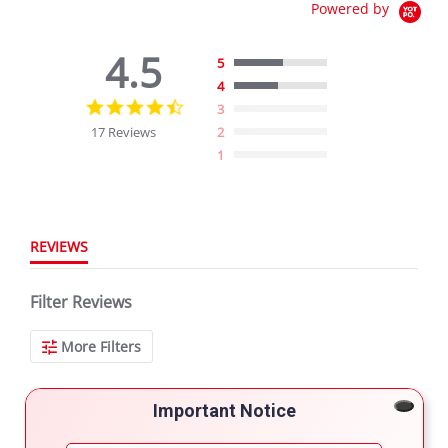
Powered by
4.5
5
4
4.5
3
star
17 Reviews
2
rating
1
REVIEWS
Filter Reviews
More Filters
Important Notice
17 Reviews