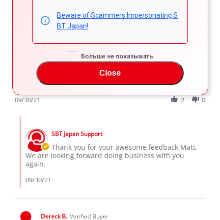
Matt
Verified Buyer
Beware of Scammers Impersonating S
5.0
BT Japan!
star
Wonderful Nissan Cube
rating
Review
review
Super Happy > Genki !, Thankyou Ateeb for your massive
Больше не показывать
by
stating
effort and all at SBT for taking care of this journey for us ,
Matt
Wonderful
Worth the wait. LOVE our CUBE
Close
on
Nissan
'
30
Cube
Share
Comments (1)
Share
Sep
Review
09/30/21
2
0
2021
by
Matt
Comments
on
by
30
SBT Japan Support
Store
Sep
Owner
Thank you for your awesome feedback Matt,
2021
on
We are looking forward doing business with you
Review
again.
by
Matt
09/30/21
on
30
Sep
2021
Dereck B.
Verified Buyer