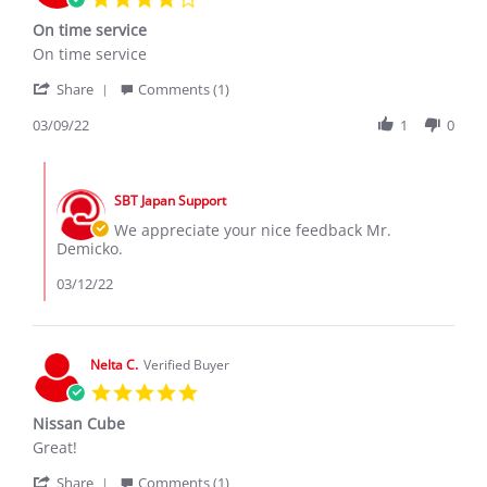
star
On time service
rating
Review
review
On time service
by
stating
'
Demicko
On
Share
Comments (1)
Share
L.
time
Review
03/09/22
1
0
on
service
by
9
Demicko
Mar
Comments
L.
2022
by
on
SBT Japan Support
Store
9
Owner
We appreciate your nice feedback Mr.
Mar
on
Demicko.
2022
Review
by
03/12/22
Demicko
L.
on
9
Nelta C.
Verified Buyer
Mar
5.0
2022
star
Nissan Cube
rating
Review
review
Great!
by
stating
'
Nelta
Nissan
Share
Comments (1)