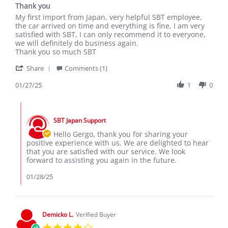
Thank you
rating
Review
review
My first import from Japan, very helpful SBT employee,
by
stating
the car arrived on time and everything is fine, I am very
Gergo
Thank
satisfied with SBT, I can only recommend it to everyone,
K.
you
we will definitely do business again.
on
Thank you so much SBT
27
'
Jan
Share
Comments (1)
Share
2025
Review
01/27/25
1
0
by
Gergo
Comments
K.
by
on
SBT Japan Support
Store
27
Owner
Hello Gergo, thank you for sharing your
Jan
on
positive experience with us. We are delighted to hear
2025
Review
that you are satisfied with our service. We look
by
forward to assisting you again in the future.
Gergo
K.
01/28/25
on
27
Jan
2025
Demicko L.
Verified Buyer
4.0