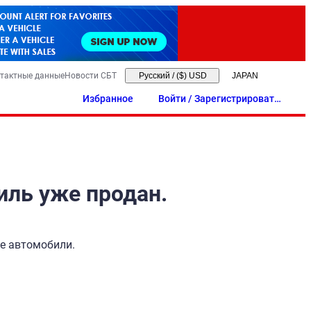
тактные данные
Новости СБТ
Русский
/
($) USD
Избранное
Войти / Зарегистрировать
ся
иль уже продан.
ые автомобили.