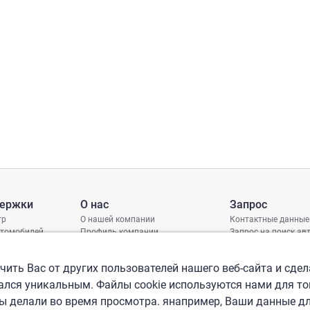
держки
О нас
Запрос
тр
О нашей компании
Контактные данные
втомобилей
Профиль компании
Запрос на поиск а
грамма защиты
Международные офисы
ениях
Политика КСО
ить Вас от других пользователей нашего веб-сайта и сдел
лся уникальным. Файлы cookie используются нами для то
вы делали во время просмотра. янапример, Ваши данные д