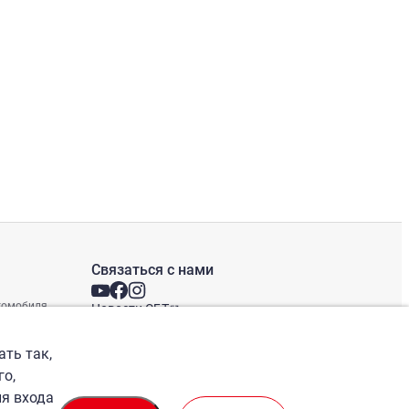
Связаться с нами
втомобиля
Новости СБТ
Новостная рассылка
Международные офисы
ать так,
го,
ля входа