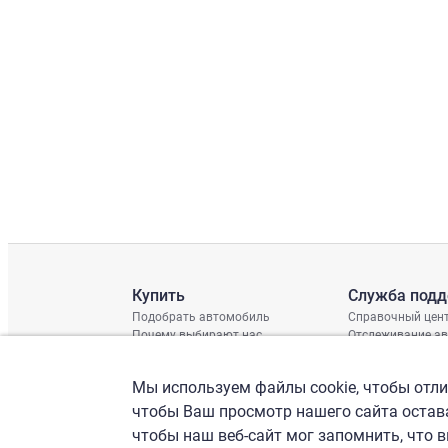
Купить
Служба под
Подобрать автомобиль
Справочный цен
Почему выбирают нас
Отслеживание а
Отзывы клиентов
Глобальная про
Отчет о поврежд
Мы используем файлы cookie, чтобы отлич
График доставки
Проверка шасси
чтобы Ваш просмотр нашего сайта остава
чтобы наш веб-сайт мог запомнить, что 