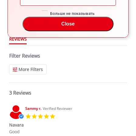
star
3 Reviews
2
rating
1
Больше не показывать
Close
REVIEWS
Filter Reviews
More Filters
3 Reviews
Sammy r.
Verified Reviewer
5.0
star
Navara
rating
Review
review
Good