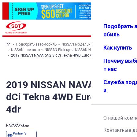
Подобрать 
Авториз
Избранн
Меню
ация
ое
обиль
Подобрать автомобиль
NISSAN модельный ряд
Как купить
NISSAN все авто
NISSAN Pick up
NISSAN NAVARA
2019 NISSAN NAVARA 2.3 dCi Tekna 4WD Euro 6 (s/s) 4dr
Почему выб
т нас
2019 NISSAN NAVARA 2.3
Служба под
и
dCi Tekna 4WD Euro 6 (s/s)
4dr
О нашей комп
NAVARA
Pick up
Контактные д