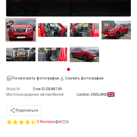
Посмотреть фотографии
Скачать фотографии
Stock Id:
Сток ID:
DBA8749
Местонахождение автомобилей
:
London, ENGLAND
Поделиться
4.7
3 Reviews
0
0
star
rating