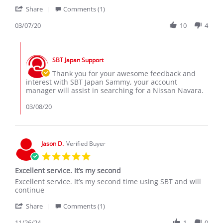
by
stating
'
Sammy
Navara
Share
Comments (1)
Share
r.
Review
03/07/20
10
4
on
by
7
Sammy
Mar
Comments
r.
2020
by
on
SBT Japan Support
Store
7
Owner
Thank you for your awesome feedback and
Mar
on
interest with SBT Japan Sammy, your account
2020
Review
manager will assist in searching for a Nissan Navara.
by
Sammy
03/08/20
r.
on
7
Mar
Jason D.
Verified Buyer
2020
5.0
star
Excellent service. It’s my second
rating
Review
review
Excellent service. It’s my second time using SBT and will
by
stating
continue
Jason
Excellent
'
D.
service.
Share
Comments (1)
Share
on
It’s
Review
11/26/24
1
0