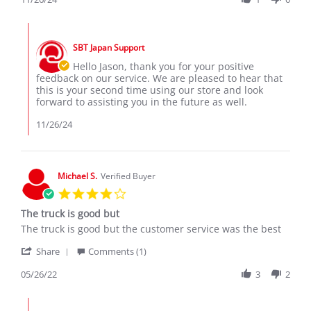
26
my
by
Nov
second
Jason
2024
Comments
D.
by
on
SBT Japan Support
Store
26
Owner
Hello Jason, thank you for your positive
Nov
on
feedback on our service. We are pleased to hear that
2024
Review
this is your second time using our store and look
by
forward to assisting you in the future as well.
Jason
D.
11/26/24
on
26
Nov
2024
Michael S.
Verified Buyer
4.0
star
The truck is good but
rating
Review
review
The truck is good but the customer service was the best
by
stating
'
Michael
The
Share
Comments (1)
Share
S.
truck
Review
05/26/22
3
2
on
is
by
26
good
Michael
May
but
Comments
S.
2022