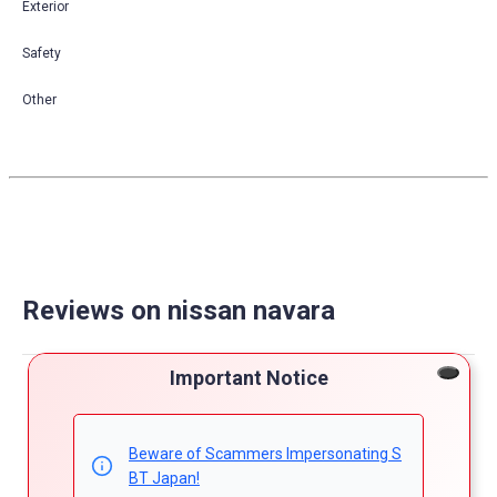
Exterior
Safety
Other
Reviews on nissan navara
Powered by
Important Notice
4.7
5
Beware of Scammers Impersonating S
4
BT Japan!
4.7
3