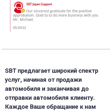
by
on
SBT Japan Support
Store
26
Owner
Our sincerest gratitude for the positive
May
on
approbation. Glad to to do more business with you
2022
Review
Mr. Michael.
by
Michael
05/29/22
S.
on
26
May
2022
SBT предлагает широкий спектр
услуг, начиная от продажи
автомобиля и заканчивая до
отправки автомобиля клиенту.
Каждое Ваше обращание к нам