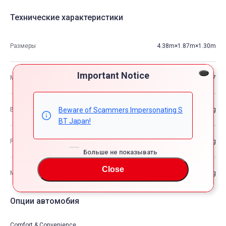
Технические характеристики
Размеры
4.38m×1.87m×1.30m
Important Notice
М3
10.57
Beware of Scammers Impersonating S
Вес автомобиля
—kg
BT Japan!
Разрешенная максимальная масса транспортного средства
—kg
Больше не показывать
Close
Максимальная грузоподъемность
—kg
Опции автомобия
Comfort & Convenience