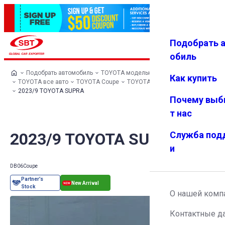
Подобрать 
Авториз
Избранн
Меню
ация
ое
обиль
Подобрать автомобиль
TOYOTA модельный ряд
Как купить
TOYOTA все авто
TOYOTA Coupe
TOYOTA SUPRA
2023/9 TOYOTA SUPRA
Почему выб
т нас
2023/9 TOYOTA SUPRA
Служба под
и
DB06
Coupe
О нашей комп
Контактные д