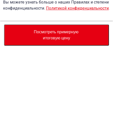
Вы можете узнать больше о наших Правилах и степени
конфиденциальности.
Политикой конфиденциальности
.
Accept
Decline
Посмотреть примерную
итоговую цену
Валюта
Калькулятор полной стоимости
Купить
Служба поддержки
Цена автомобиля
USD
13,900
О нас
Свяжитесь с нами по поводу этого автомобиля
Whatsapp
Запрос
Страна прибытия