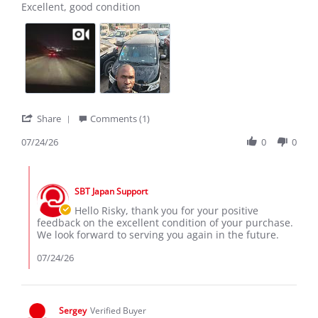
Review
review
Excellent, good condition
by
stating
Risky
Excellent,
C.
good
on
condition
24
Jul
2026
'
Share
Comments (1)
Share
Review
07/24/26
0
0
by
Risky
Comments
C.
by
on
SBT Japan Support
Store
24
Owner
Hello Risky, thank you for your positive
Jul
on
feedback on the excellent condition of your purchase.
2026
Review
We look forward to serving you again in the future.
by
Risky
07/24/26
C.
on
24
Jul
Sergey
Verified Buyer
2026