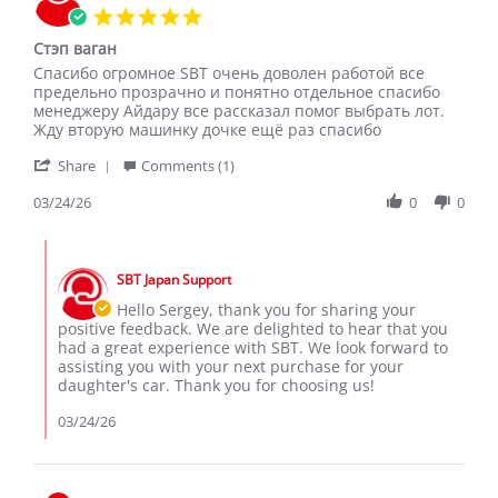
5.0
star
Стэп ваган
rating
Review
review
Спасибо огромное SBT очень доволен работой все
by
stating
предельно прозрачно и понятно отдельное спасибо
Sergey
Стэп
менеджеру Айдару все рассказал помог выбрать лот.
on
ваган
Жду вторую машинку дочке ещё раз спасибо
24
'
Mar
Share
Comments (1)
Share
2026
Review
03/24/26
0
0
by
Sergey
Comments
on
by
24
SBT Japan Support
Store
Mar
Owner
Hello Sergey, thank you for sharing your
2026
on
positive feedback. We are delighted to hear that you
Review
had a great experience with SBT. We look forward to
by
assisting you with your next purchase for your
Sergey
daughter's car. Thank you for choosing us!
on
24
03/24/26
Mar
2026