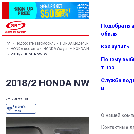
Подобрать 
Авториз
Избранн
Меню
ация
ое
обиль
Подобрать автомобиль
HONDA модельный ряд
Как купить
HONDA все авто
HONDA Wagon
HONDA NWGN
2018/2 HONDA NWGN
Почему выб
т нас
2018/2 HONDA NWGN
Служба под
и
JH1
2017
Wagon
О нашей комп
Контактные д