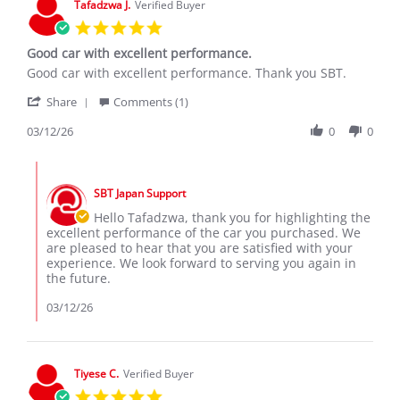
Tafadzwa J.
Verified Buyer
5.0
star
Good car with excellent performance.
rating
Review
review
Good car with excellent performance. Thank you SBT.
by
stating
'
Tafadzwa
Good
Share
Comments (1)
Share
J.
car
Review
03/12/26
0
0
on
with
by
12
excellent
Tafadzwa
Mar
performance.
Comments
J.
2026
by
on
SBT Japan Support
Store
12
Owner
Hello Tafadzwa, thank you for highlighting the
Mar
on
excellent performance of the car you purchased. We
2026
Review
are pleased to hear that you are satisfied with your
by
experience. We look forward to serving you again in
Tafadzwa
the future.
J.
on
03/12/26
12
Mar
2026
Tiyese C.
Verified Buyer
5.0