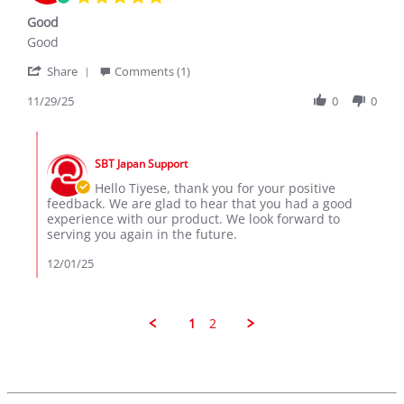
star
Good
rating
Review
review
Good
by
stating
'
Tiyese
Good
Share
Comments (1)
Share
C.
Review
11/29/25
0
0
on
by
29
Tiyese
Nov
Comments
C.
2025
by
on
SBT Japan Support
Store
29
Owner
Hello Tiyese, thank you for your positive
Nov
on
feedback. We are glad to hear that you had a good
2025
Review
experience with our product. We look forward to
by
serving you again in the future.
Tiyese
C.
12/01/25
on
29
Nov
2025
1
2