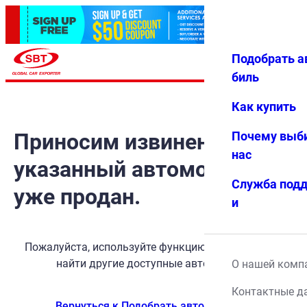
Подобрать а
Авториз
Избранн
Меню
ация
ое
биль
Как купить
Приносим извинения, но
Почему выб
нас
указанный автомобиль
Служба под
уже продан.
и
Пожалуйста, используйте функцию поиска, чтобы
найти другие доступные автомобили.
О нашей комп
Контактные д
Вернуться к Подобрать автомобиль