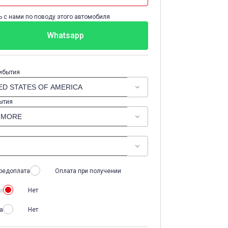
 с нами по поводу этого автомобиля
Whatsapp
ибытия
ытия
редоплата
Оплата при получении
а
Нет
а
Нет