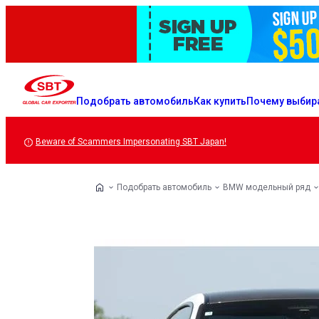
Подобрать автомобиль
Как купить
Почему выбир
Beware of Scammers Impersonating SBT Japan!
Подобрать автомобиль
BMW модельный ряд