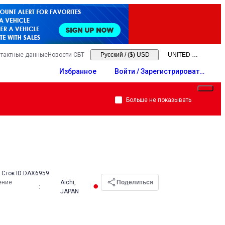
тактные данные
Новости СБТ
Русский
/
($) USD
Избранное
Войти / Зарегистрировать
ся
Больше не показывать
Сток ID:
DAX6959
ение
Aichi,
Поделиться
:
JAPAN