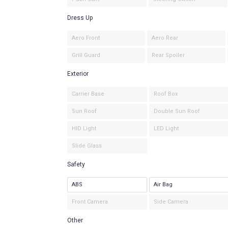
Dress Up
Aero Front
Aero Rear
Grill Guard
Rear Spoiler
Exterior
Carrier Base
Roof Box
Sun Roof
Double Sun Roof
HID Light
LED Light
Slide Glass
Safety
ABS
Air Bag
Front Camera
Side Camera
Other