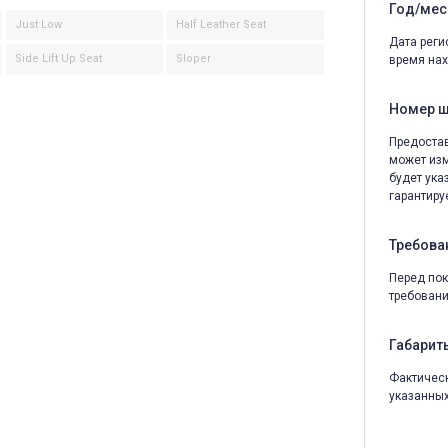
Год/мес
Just Low
Half Leather Seat
Дата реги
Side Lift Up Seat
Sloper
время нах
Номер 
Предостав
может изм
будет ука
гарантируе
Требова
Перед пок
требовани
Габариты
Фактическ
указанных