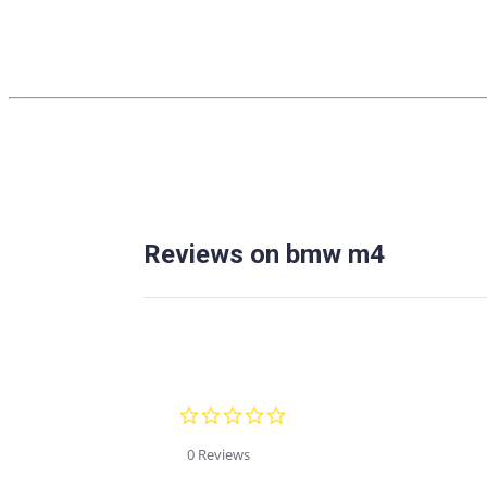
Reviews on bmw m4
0.0
star
rating
0 Reviews