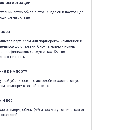
яц регистрации
страции автомобиля в стране, где он в настоящее
одится на складе.
шасси
ляется партнером или партнерской компанией и
ениться до отправки. Окончательный номер
зан в официальных документах. SBT не
т его точность.
ния к импорту
упкой убедитесь, что автомобиль соответствует
ям к импорту в вашей стране.
 и вес
ие размеры, объем (м³) и вес могут отличаться от
 значений.