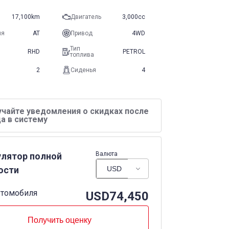
17,100km
Двигатель
3,000cc
ия
AT
Привод
4WD
Тип
RHD
PETROL
топлива
2
Сиденья
4
учайте уведомления о скидках после
а в систему
Валюта
улятор полной
ости
втомобиля
USD
74,450
Получить оценку