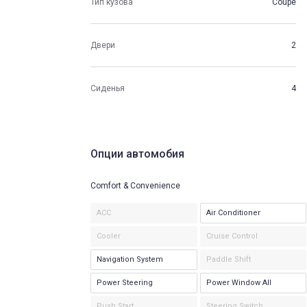
Тип кузова
Coupe
Двери
2
Сиденья
4
Опции автомобия
Comfort & Convenience
ACC
Air Conditioner
Cooler
Cruise Control
Navigation System
Paddle Shift
Power Steering
Power Window All
Push Start
Steering Switch