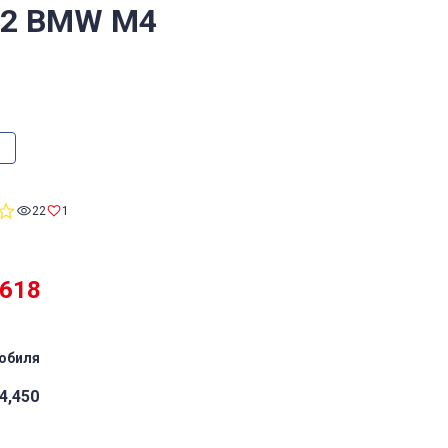
/2 BMW M4
0.0
22
1
star
rating
,618
обиля
4,450