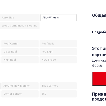
Общая
Aero Side
Alloy Wheels
Wood Combination Steering
Подробн
Roof Carrier
Roof Rails
Этот 
Glass Roof
Fog Light
партне
High Roof
New Shape
Для поку
форму.
Around View Monitor
Back Camera
Прежд
Corner Sensor
ESC
продо