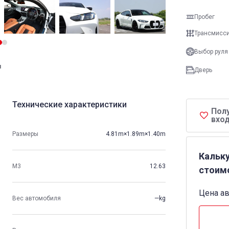
Пробег
Трансмисс
Выбор руля
и
Дверь
Технические характеристики
Пол
вход
Размеры
4.81m×1.89m×1.40m
Кальк
М3
12.63
стоим
Цена а
Вес автомобиля
—kg