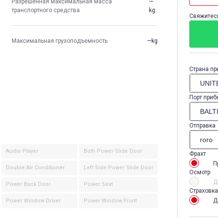
Разрешенная максимальная масса
—
транспортного средства
kg
Свяжитесь
Максимальная грузоподъемность
—kg
Страна пр
Порт приб
Отправка
Audio Player
Both Power Slide Door
Фрахт
П
Double Air Conditioner
Left Side Power Slide Door
Осмотр
Д
Power Back Door
Power Seat
Страховка
Д
Power Window Driver
Power Window Front