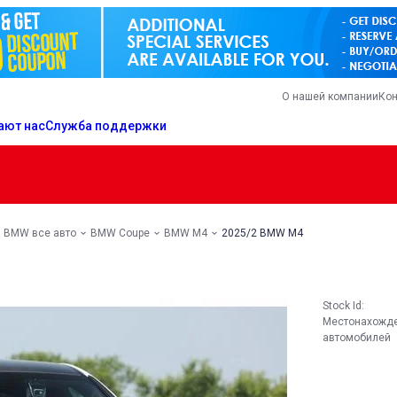
О нашей компании
Кон
ают нас
Служба поддержки
BMW все авто
BMW Coupe
BMW M4
2025/2 BMW M4
Stock Id:
Местонахожд
автомобилей