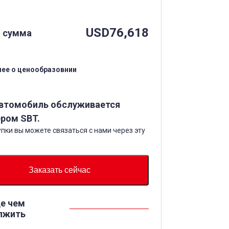
USD
76,618
 сумма
ее о ценообразовнии
автомобиль обслуживается
ром SBT.
пки вы можете связаться с нами через эту
Заказать сейчас
е чем
лжить