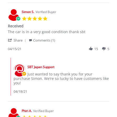
Gehane
2022
N.
on
Simon S.
Verified Buyer
2
5.0
Mar
star
2022
Received
rating
Review
review
The car is in a very good condition thank sbt
by
stating
'
Simon
Received
Share
Comments (1)
Share
S.
Review
04/15/21
15
5
on
by
15
Simon
Apr
Comments
S.
2021
by
on
SBT Japan Support
Store
15
Owner
Just wanted to say thank you for your
Apr
on
purchase Simon. We’re so lucky to have customers like
2021
Review
you!
by
Simon
04/18/21
S.
on
15
Apr
Phiri A.
Verified Buyer
2021
5.0