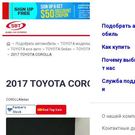
Подобрать 
Авториз
Избранн
Меню
ация
ое
обиль
Подобрать автомобиль
TOYOTA модельный ряд
Как купить
TOYOTA все авто
TOYOTA Sedan
TOYOTA COROLLA
2017 TOYOTA COROLLA
Почему выб
т нас
2017 TOYOTA COROLLA
Служба под
и
COROLLA
Sedan
О нашей комп
Контактные д