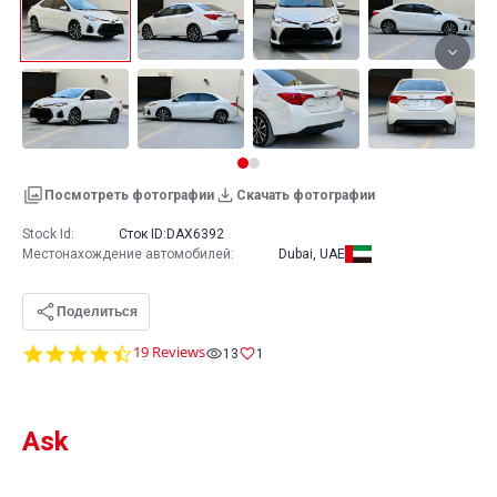
Посмотреть фотографии
Скачать фотографии
Stock Id:
Сток ID:
DAX6392
Местонахождение автомобилей
:
Dubai, UAE
Поделиться
4.6
19 Reviews
13
1
star
rating
Ask