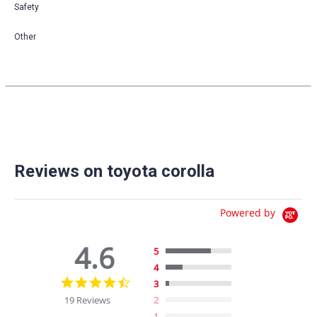
Safety
Other
Reviews on toyota corolla
Powered by
4.6
5
4
4.6
3
star
19 Reviews
2
rating
1