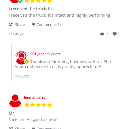
star
I received the truck, it's
rating
Review
review
I received the truck, it's intact and highly performing.
by
stating
'
Phiri
I
Share
Comments (1)
Share
A.
received
Review
11/30/21
7
0
on
the
by
30
truck,
Phiri
Nov
it's
Comments
A.
2021
by
on
SBT Japan Support
Store
30
Owner
Thank you for doing business with us Phiri,
Nov
on
Your confidence in us is greatly appreciated!
2021
Review
by
11/30/21
Phiri
A.
on
30
Emmanuel n.
Nov
5.0
2021
star
Mr
rating
Review
review
Nice car. As good as new
by
stating
'
Emmanuel
Mr
Share
Comments (1)