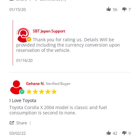
Share
on
Review
01/15/20
56
7
15
by
Jan
Thomas
2020
Comments
s.
by
on
SBT Japan Support
Store
15
Owner
Thank you for rating us. Details Will be
Jan
on
provided including the currency conversion upon
2020
Review
reservation of the vehicle.
by
Thomas
01/16/20
s.
on
15
Jan
Gehane N.
Verified Buyer
2020
5.0
star
I Love Toyota
rating
Review
review
Toyota Corolla X 2004 model is classic and fuel
by
stating
consumption is second to none.
Gehane
I
'
N.
Love
Share
Share
on
Toyota
Review
03/02/22
42
9
2
by
Mar