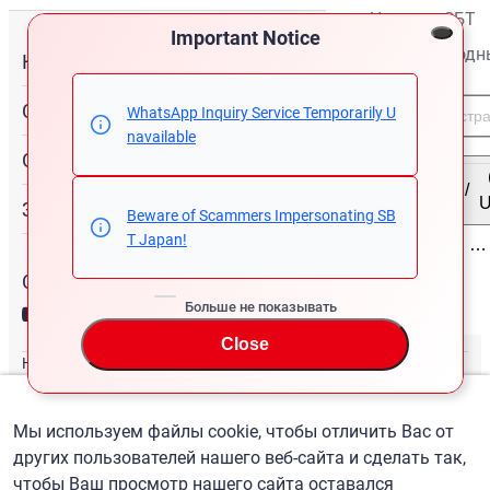
Новости СБТ
Important Notice
Международн
Купить
офисы
Служба поддержки
WhatsApp Inquiry Service Temporarily U
navailable
О нас
Русский
/
Запрос
Beware of Scammers Impersonating SB
T Japan!
Связаться с нами
Больше не показывать
Close
Новости СБТ
Новостная рассылка
Международные офисы
Мы используем файлы cookie, чтобы отличить Вас от
других пользователей нашего веб-сайта и сделать так,
чтобы Ваш просмотр нашего сайта оставался
Русский
/
($) USD