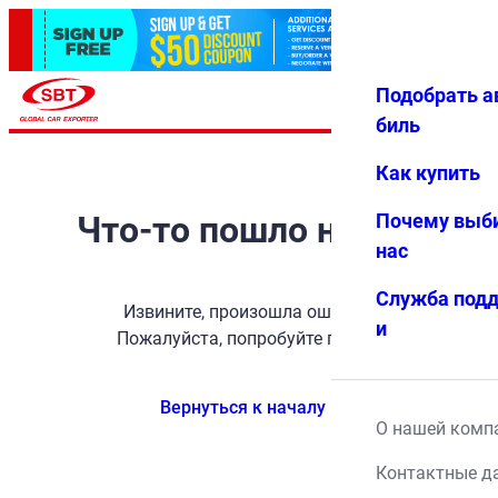
Подобрать а
Авториз
Избранн
Меню
ация
ое
биль
Как купить
Что-то пошло не так
Почему выб
нас
Служба под
Извините, произошла ошибка.
и
Пожалуйста, попробуйте позже.
Вернуться к началу
О нашей комп
Контактные д