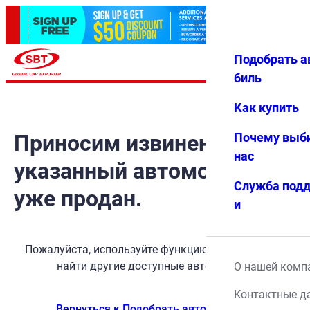
Подобрать а
Авториз
Избранн
Меню
ация
ое
биль
Как купить
Приносим извинения, но
Почему выб
нас
указанный автомобиль
Служба под
уже продан.
и
Пожалуйста, используйте функцию поиска, чтобы
найти другие доступные автомобили.
О нашей комп
Контактные д
Вернуться к Подобрать автомобиль