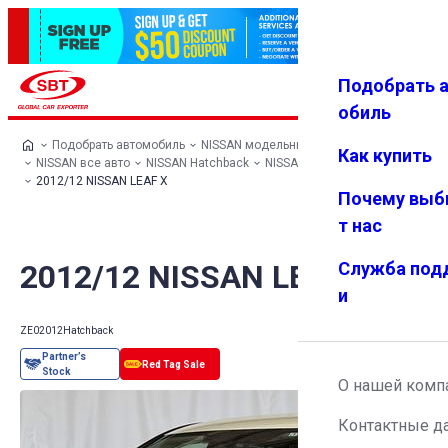
Подобрать 
Авториз
Избранн
Меню
ация
ое
обиль
Подобрать автомобиль
NISSAN модельный ряд
Как купить
NISSAN все авто
NISSAN Hatchback
NISSAN LEAF
2012/12 NISSAN LEAF X
Почему выб
т нас
2012/12 NISSAN LEAF X
Служба под
и
ZE0
2012
Hatchback
О нашей комп
Контактные д