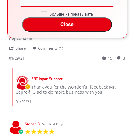
Сергей Г.
Verified Buyer
Больше не показывать
5.0
star
Close
Nissan Leaf
rating
Review
review
Всё супер,отличная Компания,профессиональный
by
stating
персонал!!!
Сергей
Nissan
'
Г.
Leaf
Share
Comments (1)
Share
on
Review
01/29/21
15
3
29
by
Jan
Сергей
2021
Comments
Г.
by
on
SBT Japan Support
Store
29
Owner
Thank you for the wonderful feedback Mr.
Jan
on
Сергей. Glad to do more business with you
2021
Review
by
01/29/21
Сергей
Г.
on
29
Stepan B.
Verified Buyer
Jan
5.0
2021