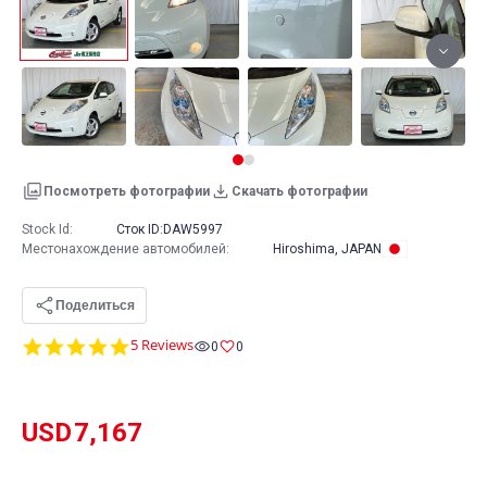
Посмотреть фотографии
Скачать фотографии
Stock Id:
Сток ID:
DAW5997
Местонахождение автомобилей
:
Hiroshima, JAPAN
Поделиться
4.8
5 Reviews
0
0
star
rating
USD
7,167