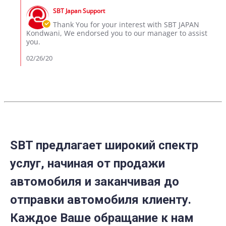
on
by
26
SBT Japan Support
Store
Feb
Owner
Thank You for your interest with SBT JAPAN
2020
on
Kondwani, We endorsed you to our manager to assist
Review
you.
by
kondwani
02/26/20
on
26
Feb
2020
SBT предлагает широкий спектр
услуг, начиная от продажи
автомобиля и заканчивая до
отправки автомобиля клиенту.
Каждое Ваше обращание к нам