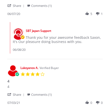
A.
happy
'
on
trips
Share
Comments (1)
Share
7
Review
06/07/20
5
1
Jun
by
2020
Saxon
Comments
A.
by
on
SBT Japan Support
Store
7
Owner
Thank you for your awesome feedback Saxon,
Jun
on
It's Our pleasure doing business with you.
2020
Review
by
06/08/20
Saxon
A.
on
7
Lukoyanov A.
Verified Buyer
Jun
4.0
2020
star
4
rating
Review
review
4
by
stating
'
Lukoyanov
4
Share
Comments (1)
Share
A.
Review
07/03/21
0
0
on
by
3