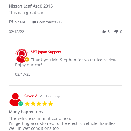
star
Nissan Leaf Aze0 2015
rating
Review
review
This is a great car.
by
stating
'
Stepan
Nissan
Share
Comments (1)
Share
B.
Leaf
Review
02/13/22
5
0
on
Aze0
by
13
2015
Stepan
Feb
Comments
B.
2022
by
on
SBT Japan Support
Store
13
Owner
Thank you Mr. Stephan for your nice review.
Feb
on
Enjoy our car!
2022
Review
by
02/17/22
Stepan
B.
on
13
Saxon A.
Verified Buyer
Feb
5.0
2022
star
Many happy trips
rating
Review
review
The vehicle is in mint condition.
by
stating
I'm getting accustomed to the electric vehicle, handles
Saxon
Many
well in wet conditions too