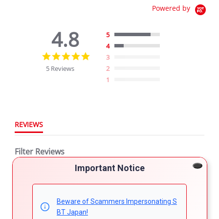
Powered by
4.8
5
4
4.8
3
star
5 Reviews
2
rating
1
REVIEWS
Filter Reviews
Important Notice
More Filters
Beware of Scammers Impersonating S
5 Reviews
BT Japan!