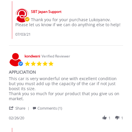
Lukoyanov
Jul
Comments
A.
2021
by
on
SBT Japan Support
Store
3
Owner
Thank you for your purchase Lukoyanov.
Jul
on
Please let us know if we can do anything else to help!
2021
Review
by
07/03/21
Lukoyanov
A.
on
3
kondwani
Verified Reviewer
Jul
5.0
2021
star
APPLICIATION
rating
Review
review
This car is very wonderful one with excellent condition
by
stating
but you must add up the capacity of the car if not just
kondwani
APPLICIATION
boost its size.
on
Thank you so much for your product that you give us on
26
market.
Feb
'
2020
Share
Comments (1)
Share
Review
02/26/20
1
1
by
kondwani
Comments