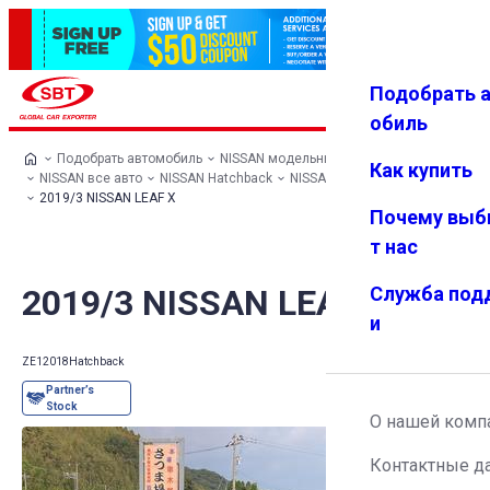
Подобрать 
Авториз
Избранн
Меню
ация
ое
обиль
Подобрать автомобиль
NISSAN модельный ряд
Как купить
NISSAN все авто
NISSAN Hatchback
NISSAN LEAF
2019/3 NISSAN LEAF X
Почему выб
т нас
2019/3 NISSAN LEAF X
Служба под
и
ZE1
2018
Hatchback
О нашей комп
Контактные д