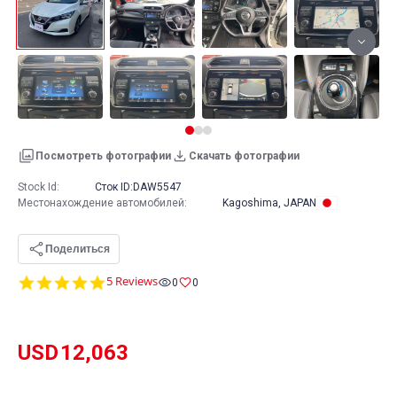
Посмотреть фотографии
Скачать фотографии
Stock Id:
Сток ID:
DAW5547
Местонахождение автомобилей
:
Kagoshima, JAPAN
Поделиться
4.8
5 Reviews
0
0
star
rating
USD
12,063