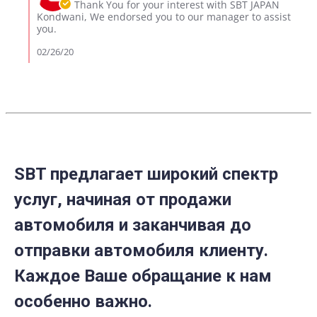
Owner
Thank You for your interest with SBT JAPAN
2020
on
Kondwani, We endorsed you to our manager to assist
Review
you.
by
kondwani
02/26/20
on
26
Feb
2020
SBT предлагает широкий спектр
услуг, начиная от продажи
автомобиля и заканчивая до
отправки автомобиля клиенту.
Каждое Ваше обращание к нам
особенно важно.