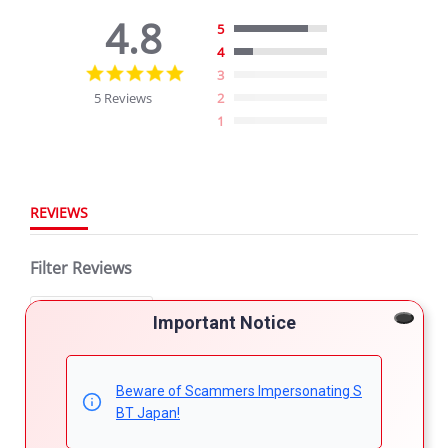
4.8
5
4
4.8
3
star
5 Reviews
2
rating
1
REVIEWS
Filter Reviews
More Filters
Important Notice
5 Reviews
Beware of Scammers Impersonating S
BT Japan!
Сергей Г.
Verified Buyer