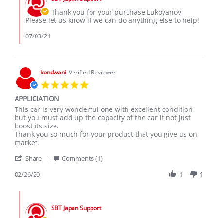
Store
3
Owner
Thank you for your purchase Lukoyanov.
Jul
on
Please let us know if we can do anything else to help!
2021
Review
by
07/03/21
Lukoyanov
A.
on
3
kondwani
Verified Reviewer
Jul
5.0
2021
star
APPLICIATION
rating
Review
review
This car is very wonderful one with excellent condition
by
stating
but you must add up the capacity of the car if not just
kondwani
APPLICIATION
boost its size.
on
Thank you so much for your product that you give us on
26
market.
Feb
'
2020
Share
Comments (1)
Share
Review
02/26/20
1
1
by
kondwani
Comments
on
by
26
SBT Japan Support
Store
Feb