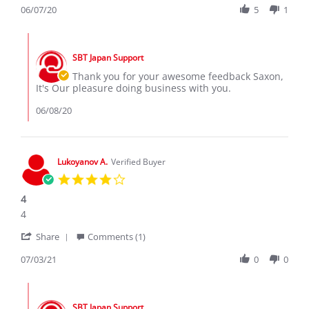
Review
06/07/20
5
1
Jun
by
2020
Saxon
Comments
A.
by
on
SBT Japan Support
Store
7
Owner
Thank you for your awesome feedback Saxon,
Jun
on
It's Our pleasure doing business with you.
2020
Review
by
06/08/20
Saxon
A.
on
7
Lukoyanov A.
Verified Buyer
Jun
4.0
2020
star
4
rating
Review
review
4
by
stating
'
Lukoyanov
4
Share
Comments (1)
Share
A.
Review
07/03/21
0
0
on
by
3
Lukoyanov
Jul
Comments
A.
2021
by
on
SBT Japan Support