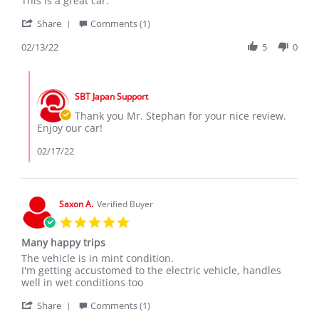
This is a great car.
by
stating
'
Stepan
Nissan
Share
Comments (1)
Share
B.
Leaf
Review
02/13/22
5
0
on
Aze0
by
13
2015
Stepan
Feb
Comments
B.
2022
by
on
SBT Japan Support
Store
13
Owner
Thank you Mr. Stephan for your nice review.
Feb
on
Enjoy our car!
2022
Review
by
02/17/22
Stepan
B.
on
13
Saxon A.
Verified Buyer
Feb
5.0
2022
star
Many happy trips
rating
Review
review
The vehicle is in mint condition.
by
stating
I'm getting accustomed to the electric vehicle, handles
Saxon
Many
well in wet conditions too
A.
happy
'
on
trips
Share
Comments (1)
Share
7