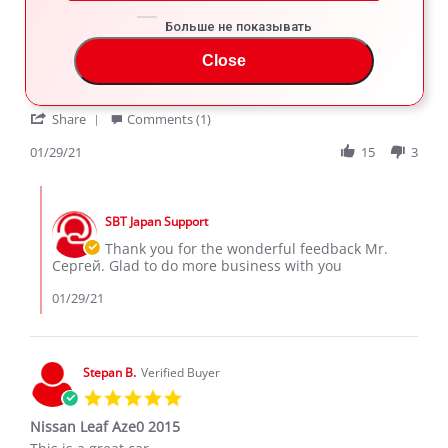
5.0
Больше не показывать
star
Nissan Leaf
rating
Close
Review
review
Всё супер,отличная Компания,профессиональный
by
stating
персонал!!!
Сергей
Nissan
'
Г.
Leaf
Share
Comments (1)
Share
on
Review
01/29/21
15
3
29
by
Jan
Сергей
2021
Comments
Г.
by
on
SBT Japan Support
Store
29
Owner
Thank you for the wonderful feedback Mr.
Jan
on
Сергей. Glad to do more business with you
2021
Review
by
01/29/21
Сергей
Г.
on
29
Stepan B.
Verified Buyer
Jan
5.0
2021
star
Nissan Leaf Aze0 2015
rating
Review
review