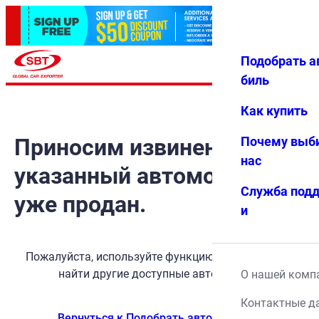
Подобрать а
Авториз
Избранн
Меню
ация
ое
биль
Как купить
Приносим извинения, но
Почему выб
нас
указанный автомобиль
Служба под
уже продан.
и
Пожалуйста, используйте функцию поиска, чтобы
найти другие доступные автомобили.
О нашей комп
Контактные д
Вернуться к Подобрать автомобиль