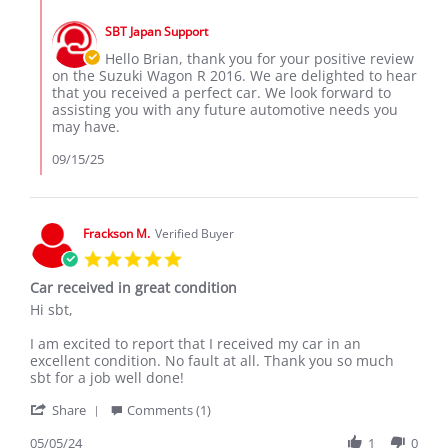
Comments
G.
2025
by
on
SBT Japan Support
Store
15
Owner
Hello Brian, thank you for your positive review
Sep
on
on the Suzuki Wagon R 2016. We are delighted to hear
2025
Review
that you received a perfect car. We look forward to
by
assisting you with any future automotive needs you
Brian
may have.
G.
on
09/15/25
15
Sep
2025
Frackson M.
Verified Buyer
5.0
star
Car received in great condition
rating
Review
review
Hi sbt,
by
stating
Frackson
Car
I am excited to report that I received my car in an
M.
received
excellent condition. No fault at all. Thank you so much
on
in
sbt for a job well done!
5
great
'
May
condition
Share
Comments (1)
Share
2024
Review
05/05/24
1
0