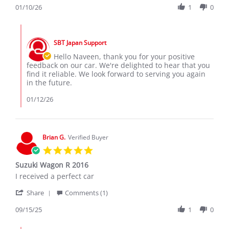
Review
01/10/26
1
0
10
by
Jan
Naveen
2026
Comments
W.
by
on
SBT Japan Support
Store
10
Owner
Hello Naveen, thank you for your positive
Jan
on
feedback on our car. We're delighted to hear that you
2026
Review
find it reliable. We look forward to serving you again
by
in the future.
Naveen
W.
01/12/26
on
10
Jan
2026
Brian G.
Verified Buyer
5.0
star
Suzuki Wagon R 2016
rating
Review
review
I received a perfect car
by
stating
'
Brian
Suzuki
Share
Comments (1)
Share
G.
Wagon
Review
09/15/25
1
0
on
R
by
15
2016
Brian
Sep