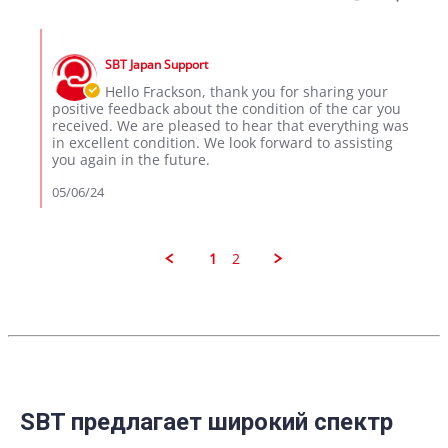
by
Frackson
Comments
M.
by
on
SBT Japan Support
Store
5
Owner
Hello Frackson, thank you for sharing your
May
on
positive feedback about the condition of the car you
2024
Review
received. We are pleased to hear that everything was
by
in excellent condition. We look forward to assisting
Frackson
you again in the future.
M.
on
05/06/24
5
May
2024
1
2
SBT предлагает широкий спектр