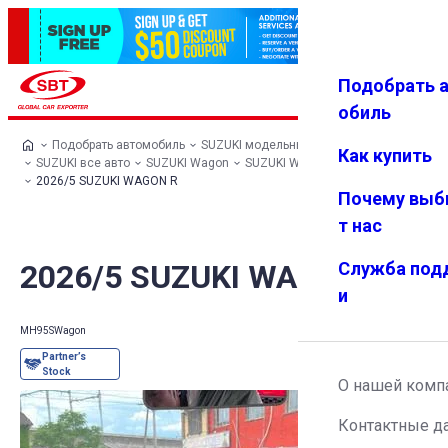
Подобрать 
Авториз
Избранн
Меню
ация
ое
обиль
Подобрать автомобиль
SUZUKI модельный ряд
Как купить
SUZUKI все авто
SUZUKI Wagon
SUZUKI WAGON R
2026/5 SUZUKI WAGON R
Почему выб
т нас
2026/5 SUZUKI WAGON R
Служба под
и
MH95S
Wagon
О нашей комп
Контактные д