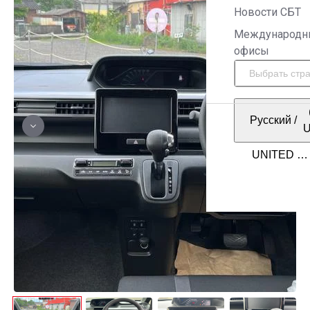
Новости СБТ
Международн
офисы
Русский
/