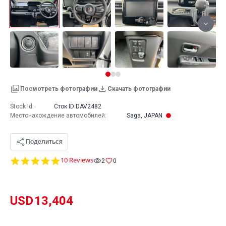
Посмотреть фотографии
Скачать фотографии
Stock Id:
Сток ID:
DAV2482
Местонахождение автомобилей
:
Saga, JAPAN
Поделиться
5.0
10 Reviews
2
0
star
rating
USD
13,404