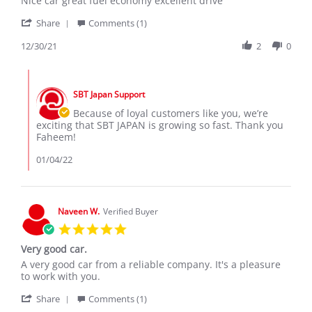
Nice car great fuel economy excellent drive
by
stating
'
Faheem
Best
Share
Comments (1)
Share
A.
in
Review
12/30/21
2
0
on
660
by
30
cc
Faheem
Dec
category
Comments
A.
2021
by
on
SBT Japan Support
Store
30
Owner
Because of loyal customers like you, we’re
Dec
on
exciting that SBT JAPAN is growing so fast. Thank you
2021
Review
Faheem!
by
Faheem
01/04/22
A.
on
30
Dec
Naveen W.
Verified Buyer
2021
5.0
star
Very good car.
rating
Review
review
A very good car from a reliable company. It's a pleasure
by
stating
to work with you.
Naveen
Very
'
W.
good
Share
Comments (1)
Share
on
car.