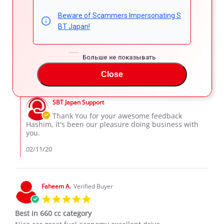
5.0
Beware of Scammers Impersonating S
star
Best car in fuel consumption
rating
BT Japan!
Review
review
Best car in fuel consumption
by
stating
'
Hashim
Best
Share
Comments (1)
Больше не показывать
Share
on
car
Review
02/11/20
16
0
11
in
Close
by
Feb
fuel
Hashim
2020
consumption
Comments
on
by
11
SBT Japan Support
Store
Feb
Owner
Thank You for your awesome feedback
2020
on
Hashim, it's been our pleasure doing business with
Review
you.
by
Hashim
02/11/20
on
11
Feb
2020
Faheem A.
Verified Buyer
5.0
star
Best in 660 cc category
rating
Review
review