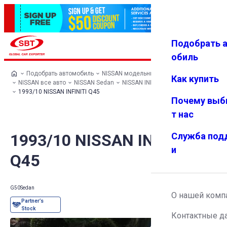
Подобрать 
Авториз
Избранн
Меню
ация
ое
обиль
Подобрать автомобиль
NISSAN модельный ряд
Как купить
NISSAN все авто
NISSAN Sedan
NISSAN INFINITI Q45
1993/10 NISSAN INFINITI Q45
Почему выб
т нас
1993/10 NISSAN INFINITI
Служба под
и
Q45
G50
Sedan
О нашей комп
Контактные д