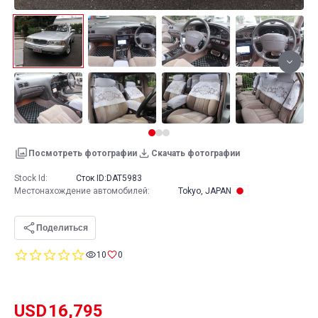
Посмотреть фотографии
Скачать фотографии
Stock Id:
Сток ID:
DAT5983
Местонахождение автомобилей
:
Tokyo, JAPAN
Поделиться
0.0
10
0
star
rating
USD
16,795