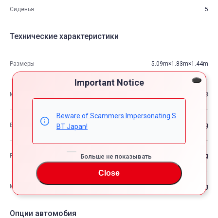
Сиденья
5
Технические характеристики
Размеры
5.09m×1.83m×1.44m
Important Notice
М3
13.33
Beware of Scammers Impersonating S
Вес автомобиля
—kg
BT Japan!
Разрешенная максимальная масса транспортного средства
—kg
Больше не показывать
Close
Максимальная грузоподъемность
—kg
Опции автомобия