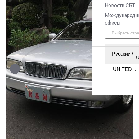
Новости СБТ
Международн
офисы
Русский
/