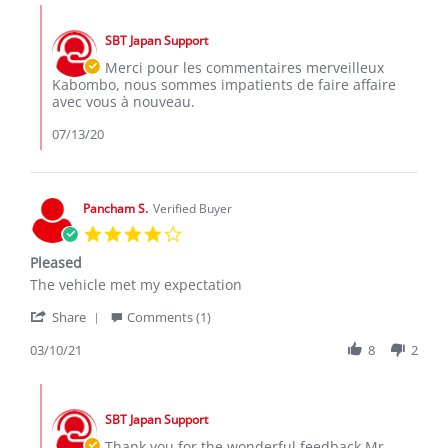
kabombo
Comments
a.
by
on
SBT Japan Support
Store
11
Owner
Merci pour les commentaires merveilleux
Jul
on
Kabombo, nous sommes impatients de faire affaire
2020
Review
avec vous à nouveau.
by
kabombo
07/13/20
a.
on
11
Jul
Pancham S.
Verified Buyer
2020
4.0
star
Pleased
rating
Review
review
The vehicle met my expectation
by
stating
'
Pancham
Pleased
Share
Comments (1)
Share
S.
Review
03/10/21
8
2
on
by
10
Pancham
Mar
Comments
S.
2021
by
on
SBT Japan Support
Store
10
Owner
Thank you for the wonderful feedback Mr.