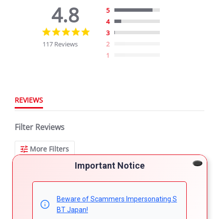
4.8
5
4
4.8
3
star
117 Reviews
2
rating
1
REVIEWS
Filter Reviews
More Filters
Important Notice
117 Reviews
Beware of Scammers Impersonating S
BT Japan!
Mr. W.
Verified Buyer