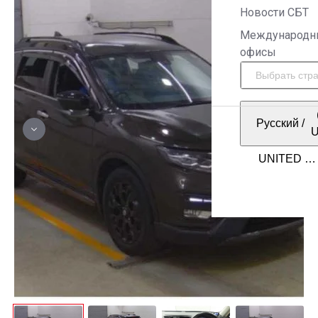
Новости СБТ
Международн
офисы
Русский
/