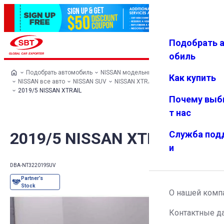
Подобрать 
Авториз
Избранн
Меню
ация
ое
обиль
Подобрать автомобиль
NISSAN модельный ряд
Как купить
NISSAN все авто
NISSAN SUV
NISSAN XTRAIL
2019/5 NISSAN XTRAIL
Почему выб
т нас
2019/5 NISSAN XTRAIL
Служба под
и
DBA-NT32
2019
SUV
О нашей комп
Контактные д