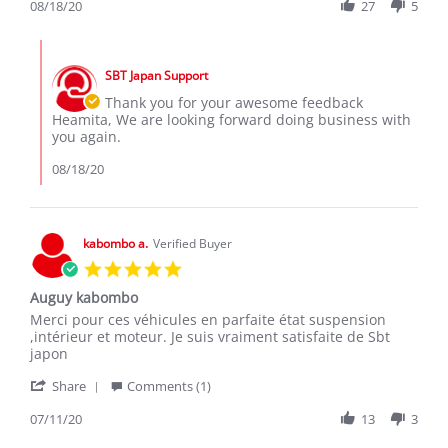
Review
08/18/20
27
5
Aug
are
by
2020
Heamita
Comments
f.
by
on
SBT Japan Support
Store
18
Owner
Thank you for your awesome feedback
Aug
on
Heamita, We are looking forward doing business with
2020
Review
you again.
by
Heamita
08/18/20
f.
on
18
Aug
kabombo a.
Verified Buyer
2020
5.0
star
Auguy kabombo
rating
Review
review
Merci pour ces véhicules en parfaite état suspension
by
stating
,intérieur et moteur. Je suis vraiment satisfaite de Sbt
kabombo
Auguy
japon
a.
kabombo
'
on
Share
Comments (1)
Share
11
Review
07/11/20
13
3
Jul
by
2020