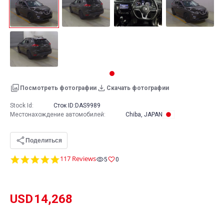
Посмотреть фотографии
Скачать фотографии
Stock Id:
Сток ID:
DAS9989
Местонахождение автомобилей
:
Chiba, JAPAN
Поделиться
4.8
117 Reviews
5
0
star
rating
USD
14,268