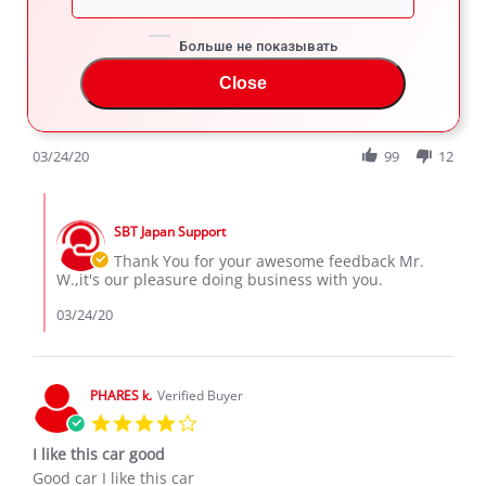
5.0
star
Love this vehicle.. got it
rating
Больше не показывать
Review
review
Love this vehicle.. got it at a very good price also it's in
by
stating
Close
excellent condition
Mr.
Love
'
W.
this
Share
Comments (1)
Share
on
vehicle..
Review
03/24/20
99
12
24
got
by
Mar
it
Mr.
2020
Comments
W.
by
on
SBT Japan Support
Store
24
Owner
Thank You for your awesome feedback Mr.
Mar
on
W.,it's our pleasure doing business with you.
2020
Review
by
03/24/20
Mr.
W.
on
24
PHARES k.
Verified Buyer
Mar
4.0
2020
star
I like this car good
rating
Review
review
Good car I like this car