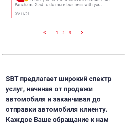
Mar
on
Pancham. Glad to do more business with you.
2021
Review
by
03/11/21
Pancham
S.
on
10
1
2
3
Mar
2021
SBT предлагает широкий спектр
услуг, начиная от продажи
автомобиля и заканчивая до
отправки автомобиля клиенту.
Каждое Ваше обращание к нам