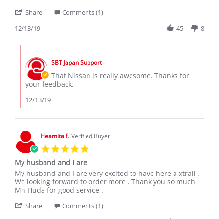
by
stating
'
PHARES
I
Share
Comments (1)
Share
k.
like
Review
12/13/19
45
8
on
this
by
13
car
PHARES
Dec
good
Comments
k.
2019
by
on
SBT Japan Support
Store
13
Owner
That Nissan is really awesome. Thanks for
Dec
on
your feedback.
2019
Review
by
12/13/19
PHARES
k.
on
13
Heamita f.
Verified Buyer
Dec
5.0
2019
star
My husband and I are
rating
Review
review
My husband and I are very excited to have here a xtrail .
by
stating
We looking forward to order more . Thank you so much
Heamita
My
Mn Huda for good service .
f.
husband
'
on
and
Share
Comments (1)
Share
18
I