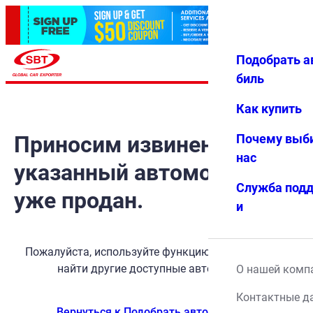
Подобрать а
Авториз
Избранн
Меню
ация
ое
биль
Как купить
Приносим извинения, но
Почему выб
нас
указанный автомобиль
Служба под
уже продан.
и
Пожалуйста, используйте функцию поиска, чтобы
найти другие доступные автомобили.
О нашей комп
Контактные д
Вернуться к Подобрать автомобиль