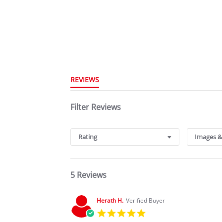
REVIEWS
Filter Reviews
Rating
Images &
5 Reviews
Herath H.
Verified Buyer
5.0
star