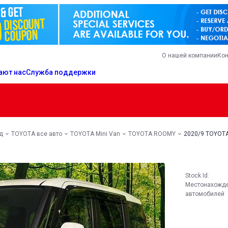
О нашей компании
Кон
ают нас
Служба поддержки
д
TOYOTA все авто
TOYOTA Mini Van
TOYOTA ROOMY
2020/9 TOYOT
Stock Id:
Местонахожд
автомобилей