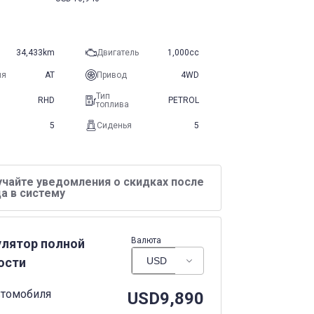
34,433km
Двигатель
1,000cc
ия
AT
Привод
4WD
Тип
RHD
PETROL
топлива
5
Сиденья
5
учайте уведомления о скидках после
а в систему
Валюта
улятор полной
ости
втомобиля
USD
9,890