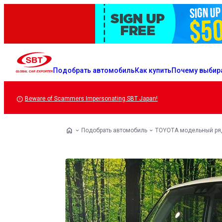
Подобрать автомобиль
Как купить
Почему выбир
Beware of Scammers Impersonating SBT Japan!
Подобрать автомобиль
TOYOTA модельный ря