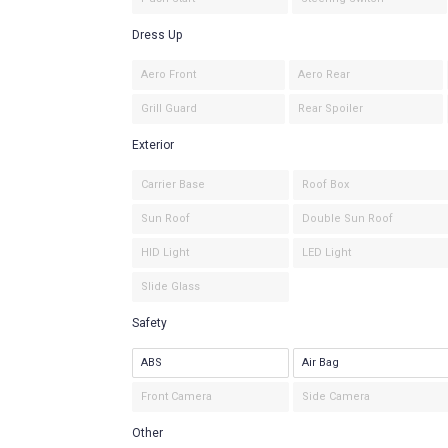
Dress Up
Aero Front
Aero Rear
Grill Guard
Rear Spoiler
Exterior
Carrier Base
Roof Box
Sun Roof
Double Sun Roof
HID Light
LED Light
Slide Glass
Safety
ABS
Air Bag
Front Camera
Side Camera
Other