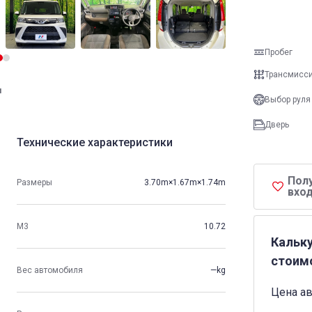
Пробег
Трансмисс
и
Выбор руля
Дверь
Технические характеристики
Пол
Размеры
3.70m×1.67m×1.74m
вход
М3
10.72
Кальк
стоим
Вес автомобиля
—kg
Цена а