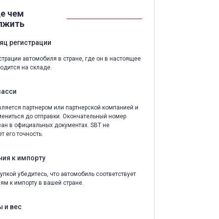
е чем
лжить
яц регистрации
страции автомобиля в стране, где он в настоящее
одится на складе.
шасси
ляется партнером или партнерской компанией и
ениться до отправки. Окончательный номер
зан в официальных документах. SBT не
т его точность.
ния к импорту
упкой убедитесь, что автомобиль соответствует
ям к импорту в вашей стране.
 и вес