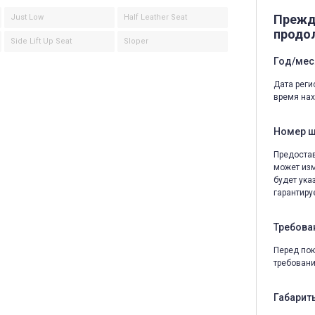
Прежд
Just Low
Half Leather Seat
продо
Side Lift Up Seat
Sloper
Год/мес
Дата реги
время нах
Номер 
Предостав
может изм
будет ука
гарантируе
Требова
Перед пок
требовани
Габариты