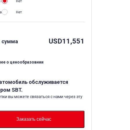
а
Нет
а
Нет
USD
11,551
 сумма
ее о ценообразовнии
автомобиль обслуживается
ром SBT.
пки вы можете связаться с нами через эту
Заказать сейчас