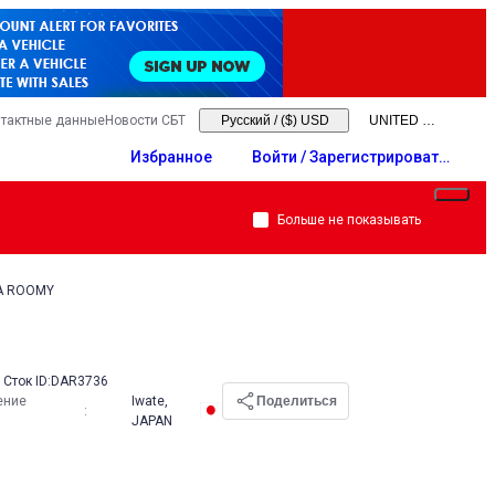
тактные данные
Новости СБТ
Русский
/
($) USD
Избранное
Войти / Зарегистрировать
ся
Больше не показывать
A ROOMY
Сток ID:
DAR3736
ение
Iwate,
Поделиться
:
JAPAN