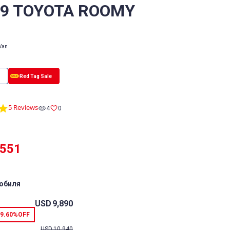
/9 TOYOTA ROOMY
Van
5.0
5 Reviews
4
0
star
rating
,551
обиля
USD
9,890
9.60%
OFF
USD
10,940