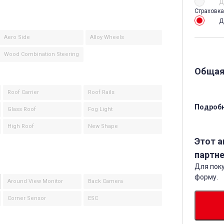
Д
Страховка
Д
Aero Side
Alloy Wheels
Wood Combination Steering
Общая
Roof Carrier
Roof Rails
Подробн
Glass Roof
Fog Light
High Roof
New Shape
Этот 
партне
Для поку
форму.
Around View Monitor
Back Camera
Corner Sensor
ESC