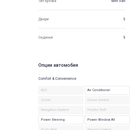
Тип кузова
Mini Van
Двери
5
Сиденья
5
Опции автомобия
Comfort & Convenience
ACC
Air Conditioner
Cooler
Cruise Control
Navigation System
Paddle Shift
Power Steering
Power Window All
Push Start
Steering Switch