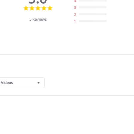
4
5.0
3
star
2
rating
5 Reviews
1
 Videos