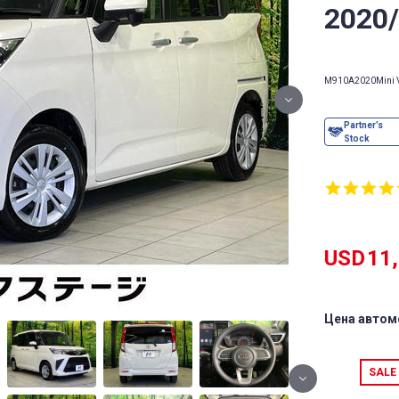
2020
M910A
2020
Mini 
USD
11
Цена автом
SALE