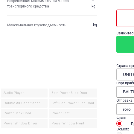
Разрешенная максимальная масса
—
транспортного средства
kg
Максимальная грузоподъемность
—kg
Свяжитесь
Страна пр
Порт приб
Audio Player
Both Power Slide Door
Отправка
Double Air Conditioner
Left Side Power Slide Door
Power Back Door
Power Seat
Фрахт
Power Window Driver
Power Window Front
П
Осмотр