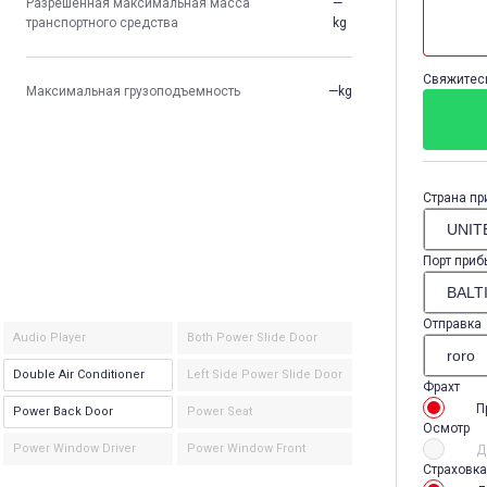
Разрешенная максимальная масса
—
транспортного средства
kg
Свяжитесь
Максимальная грузоподъемность
—kg
Страна пр
Порт приб
Отправка
Audio Player
Both Power Slide Door
Double Air Conditioner
Left Side Power Slide Door
Фрахт
П
Power Back Door
Power Seat
Осмотр
Power Window Driver
Power Window Front
Д
Страховка