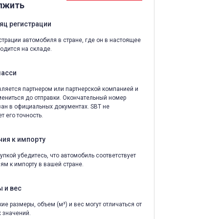
лжить
яц регистрации
страции автомобиля в стране, где он в настоящее
одится на складе.
шасси
ляется партнером или партнерской компанией и
ениться до отправки. Окончательный номер
зан в официальных документах. SBT не
т его точность.
ния к импорту
упкой убедитесь, что автомобиль соответствует
ям к импорту в вашей стране.
 и вес
ие размеры, объем (м³) и вес могут отличаться от
 значений.