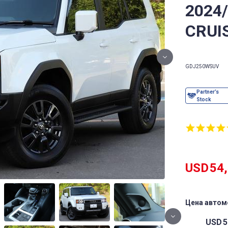
2024
CRUI
GDJ250W
SUV
USD
54
Цена автом
USD
5