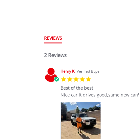
REVIEWS
2 Reviews
Henry K.
Verified Buyer
5.0
star
Best of the best
rating
Review
review
Nice car it drives good,same new can'
by
stating
Henry
Best
K.
of
on
the
20
best
Jun
2026