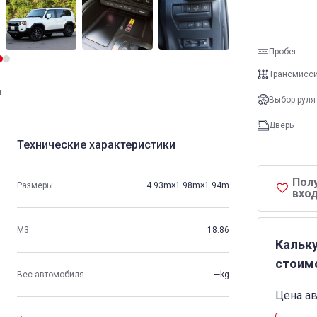
Пробег
Трансмисс
и
Выбор руля
Дверь
Технические характеристики
Пол
Размеры
4.93m×1.98m×1.94m
вход
М3
18.86
Кальк
стоим
Вес автомобиля
—kg
Цена а