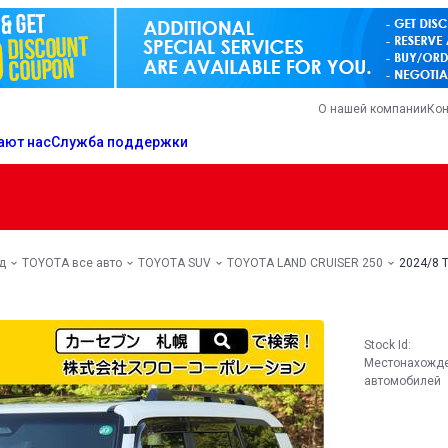
О нашей компании
Кон
ают нас
Служба поддержки
д
TOYOTA все авто
TOYOTA SUV
TOYOTA LAND CRUISER 250
2024/8 
Stock Id:
Местонахожд
автомобилей