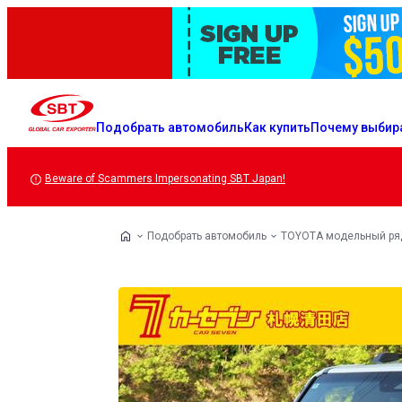
Подобрать автомобиль
Как купить
Почему выбир
Beware of Scammers Impersonating SBT Japan!
Подобрать автомобиль
TOYOTA модельный ря