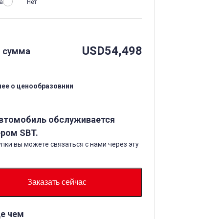
а
Нет
USD
54,498
 сумма
ее о ценообразовнии
автомобиль обслуживается
ром SBT.
пки вы можете связаться с нами через эту
Заказать сейчас
е чем