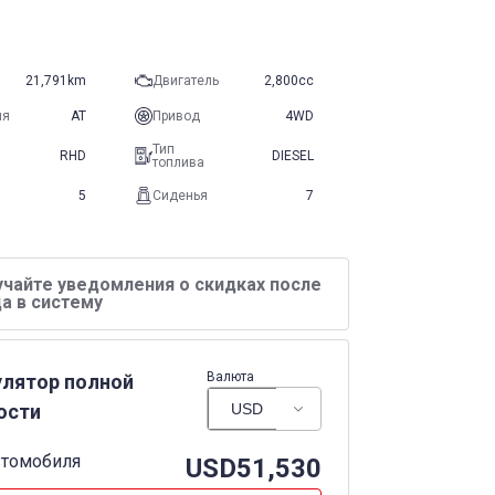
21,791km
Двигатель
2,800cc
ия
AT
Привод
4WD
Тип
RHD
DIESEL
топлива
5
Сиденья
7
учайте уведомления о скидках после
а в систему
Валюта
улятор полной
ости
втомобиля
USD
51,530