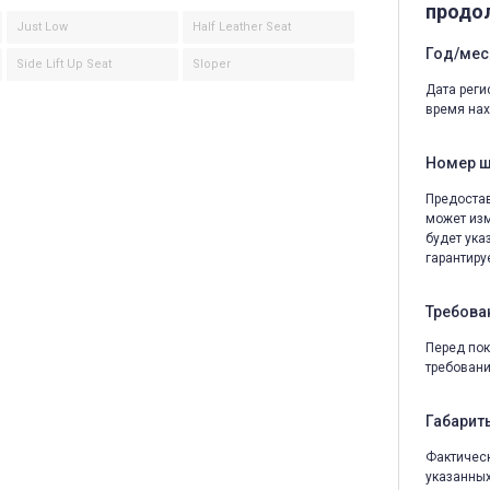
продо
Just Low
Half Leather Seat
Год/мес
Side Lift Up Seat
Sloper
Дата реги
время нах
Номер 
Предостав
может изм
будет ука
гарантируе
Требова
Перед пок
требовани
Габариты
Фактическ
указанных