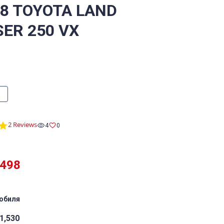
/8 TOYOTA LAND
SER 250 VX
5.0
2 Reviews
4
0
star
rating
,498
обиля
1,530