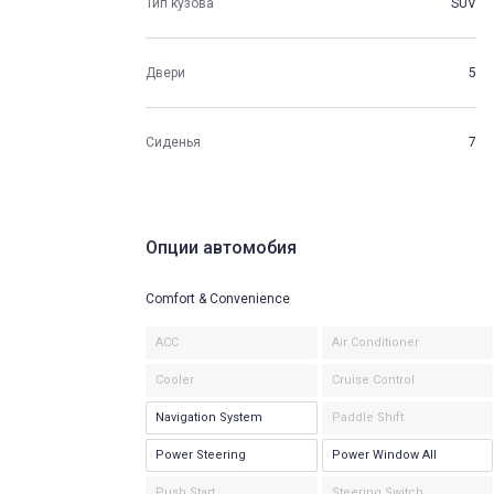
Тип кузова
SUV
Двери
5
Сиденья
7
Опции автомобия
Comfort & Convenience
ACC
Air Conditioner
Cooler
Cruise Control
Navigation System
Paddle Shift
Power Steering
Power Window All
Push Start
Steering Switch