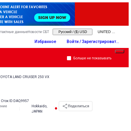
тактные данные
Новости СБТ
Русский
/
($) USD
Избранное
Войти / Зарегистрировать
ся
Больше не показывать
TOYOTA LAND CRUISER 250 VX
Сток ID:
DAQ9957
ение
Hokkaido,
Поделиться
:
JAPAN