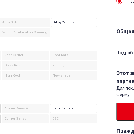
Д
Aero Side
Alloy Wheels
Общая
Wood Combination Steering
Подробн
Roof Carrier
Roof Rails
Glass Roof
Fog Light
Этот 
High Roof
New Shape
партне
Для поку
форму.
Around View Monitor
Back Camera
Corner Sensor
ESC
Прежд