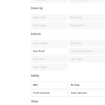
Dress Up
Aero Front
Aero Rear
Grill Guard
Rear Spoiler
Exterior
Carrier Base
Roof Box
Sun Roof
Double Sun Roof
HID Light
LED Light
Slide Glass
Safety
ABS
Air Bag
Front Camera
Side Camera
Other