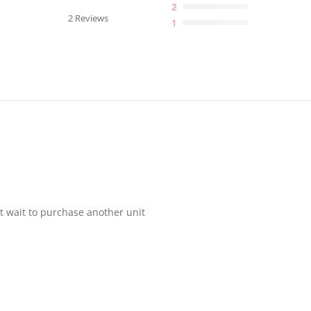
star
2
rating
2 Reviews
1
t wait to purchase another unit