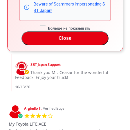
Ceasar M.
Verified Buyer
Beware of Scammers Impersonating S
5.0
BT Japan!
star
Toyota Liteace
rating
Review
review
The car is very good
Больше не показывать
by
stating
'
Ceasar
Toyota
Share
Comments (1)
Close
Share
M.
Liteace
Review
10/13/20
8
0
on
by
13
Ceasar
Oct
Comments
M.
2020
by
on
SBT Japan Support
Store
13
Owner
Thank you Mr. Ceasar for the wonderful
Oct
on
Feedback. Enjoy your truck!
2020
Review
by
10/13/20
Ceasar
M.
on
13
Argimilo T.
Verified Buyer
Oct
4.0
2020
star
My Toyota LiTE ACE
rating