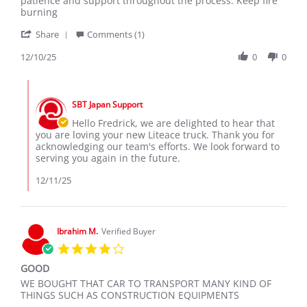
patience and support throughout the process. Keep fire
S.
Liteace
burning
on
truck
'
10
Share
Comments (1)
Share
Dec
Review
12/10/25
0
0
2025
by
Fredrick
Comments
S.
by
on
SBT Japan Support
Store
10
Owner
Hello Fredrick, we are delighted to hear that
Dec
on
you are loving your new Liteace truck. Thank you for
2025
Review
acknowledging our team's efforts. We look forward to
by
serving you again in the future.
Fredrick
S.
12/11/25
on
10
Dec
2025
Ibrahim M.
Verified Buyer
4.0
star
GOOD
rating
Review
review
WE BOUGHT THAT CAR TO TRANSPORT MANY KIND OF
by
stating
THINGS SUCH AS CONSTRUCTION EQUIPMENTS
Ibrahim
GOOD