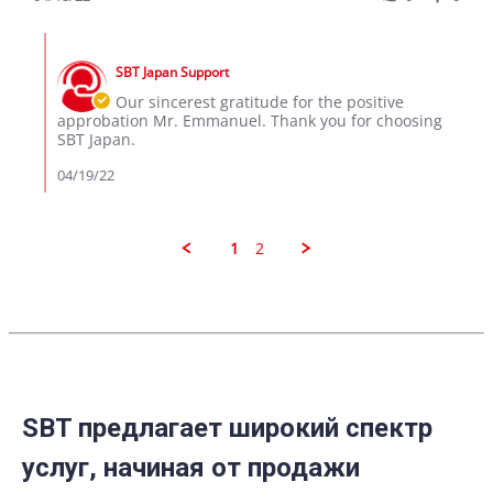
by
Apr
Emmanuel
2022
Comments
K.
by
on
SBT Japan Support
Store
18
Owner
Our sincerest gratitude for the positive
Apr
on
approbation Mr. Emmanuel. Thank you for choosing
2022
Review
SBT Japan.
by
Emmanuel
04/19/22
K.
on
18
Apr
1
2
2022
SBT предлагает широкий спектр
услуг, начиная от продажи