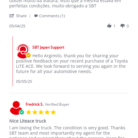
Review
review
Gostei muito da viatura, visto que a mesma estava em
by
stating
perfeitas condições. muito obrigado a SBT
Argimilo
My
'
T.
Toyota
Share
Comments (1)
Share
on
LiTE
Review
05/04/25
1
0
4
ACE
by
May
Argimilo
2025
Comments
T.
by
on
SBT Japan Support
Store
4
Owner
Hello Argimilo, thank you for sharing your
May
on
positive feedback on your recent purchase of a Toyota
2025
Review
LiTE ACE. We look forward to serving you again in the
by
future for all your automotive needs.
Argimilo
T.
05/05/25
on
4
May
2025
Fredrick S.
Verified Buyer
5.0
star
Nice Liteace truck
rating
Review
review
I am loving the truck. The condition is very good. Thanks
by
stating
SBT team and most importantly my agent for the
Fredrick
Nice