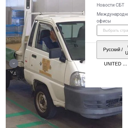
Новости СБТ
Международн
офисы
Русский
/