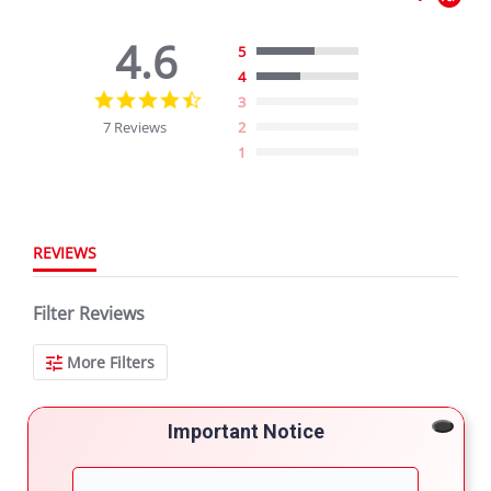
4.6
5
4
4.6
3
star
7 Reviews
2
rating
1
REVIEWS
Filter Reviews
More Filters
Important Notice
7 Reviews