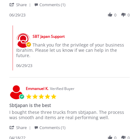
'
M.
Share
Comments (1)
Share
on
Review
06/29/23
0
0
29
by
Jun
Ibrahim
2023
Comments
M.
by
on
SBT Japan Support
Store
29
Owner
Thank you for the privilege of your business
Jun
on
Ibrahim. Please let us know if we can help in the
2023
Review
future.
by
Ibrahim
06/29/23
M.
on
29
Jun
Emmanuel K.
Verified Buyer
2023
5.0
star
Sbtjapan is the best
rating
Review
review
I bought these three trucks from sbtjapan. The process
by
stating
was smooth and items are real performing well.
Emmanuel
Sbtjapan
'
K.
is
Share
Comments (1)
Share
on
the
Review
04/18/22
0
0
18
best