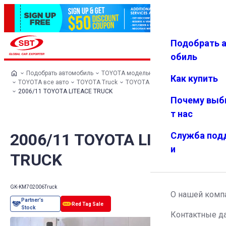
Подобрать 
Авториз
Избранн
Меню
ация
ое
обиль
Подобрать автомобиль
TOYOTA модельный ряд
Как купить
TOYOTA все авто
TOYOTA Truck
TOYOTA LITEACE TRUCK
2006/11 TOYOTA LITEACE TRUCK
Почему выб
т нас
2006/11 TOYOTA LITEACE
Служба под
и
TRUCK
GK-KM70
2006
Truck
О нашей комп
Контактные д