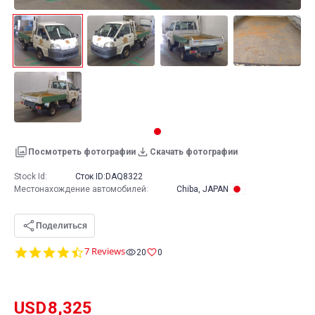
Посмотреть фотографии
Скачать фотографии
Stock Id:
Сток ID:
DAQ8322
Местонахождение автомобилей
:
Chiba, JAPAN
Поделиться
4.6
7 Reviews
20
0
star
rating
USD
8,325