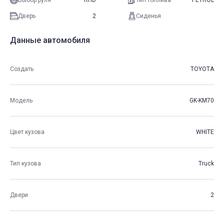
Выбор руля
RHD
Тип топлива
PETROL
Дверь
2
Сиденья
Данные автомобиля
Создать
TOYOTA
Модель
GK-KM70
Цвет кузова
WHITE
Тип кузова
Truck
Двери
2