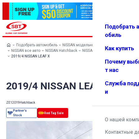
Подобрать 
Авториз
Избранн
Меню
ация
ое
обиль
Подобрать автомобиль
NISSAN модельный ряд
Как купить
NISSAN все авто
NISSAN Hatchback
NISSAN LEAF
2019/4 NISSAN LEAF X
Почему выб
т нас
2019/4 NISSAN LEAF X
Служба под
и
ZE1
2019
Hatchback
О нашей комп
Контактные д