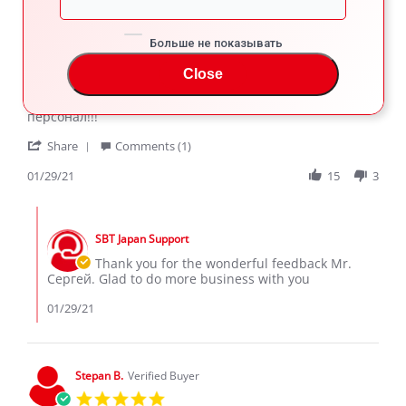
Сергей Г.
Verified Buyer
Больше не показывать
5.0
star
Close
Nissan Leaf
rating
Review
review
Всё супер,отличная Компания,профессиональный
by
stating
персонал!!!
Сергей
Nissan
'
Г.
Leaf
Share
Comments (1)
Share
on
Review
01/29/21
15
3
29
by
Jan
Сергей
2021
Comments
Г.
by
on
SBT Japan Support
Store
29
Owner
Thank you for the wonderful feedback Mr.
Jan
on
Сергей. Glad to do more business with you
2021
Review
by
01/29/21
Сергей
Г.
on
29
Stepan B.
Verified Buyer
Jan
5.0
2021