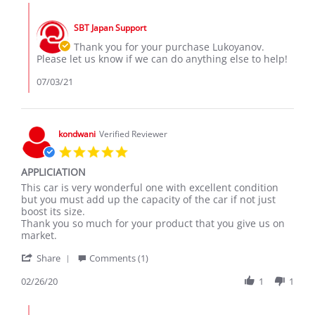
Lukoyanov
Jul
Comments
A.
2021
by
on
SBT Japan Support
Store
3
Owner
Thank you for your purchase Lukoyanov.
Jul
on
Please let us know if we can do anything else to help!
2021
Review
by
07/03/21
Lukoyanov
A.
on
3
kondwani
Verified Reviewer
Jul
5.0
2021
star
APPLICIATION
rating
Review
review
This car is very wonderful one with excellent condition
by
stating
but you must add up the capacity of the car if not just
kondwani
APPLICIATION
boost its size.
on
Thank you so much for your product that you give us on
26
market.
Feb
'
2020
Share
Comments (1)
Share
Review
02/26/20
1
1
by
kondwani
Comments