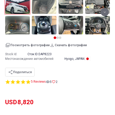
Посмотреть фотографии
Скачать фотографии
Stock Id:
Сток ID:
DAP8223
Местонахождение автомобилей
:
Hyogo, JAPAN
Поделиться
4.8
5 Reviews
5
2
star
rating
USD
8,820