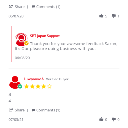
A.
happy
'
on
trips
Share
Comments (1)
Share
7
Review
06/07/20
5
1
Jun
by
2020
Saxon
Comments
A.
by
on
SBT Japan Support
Store
7
Owner
Thank you for your awesome feedback Saxon,
Jun
on
It's Our pleasure doing business with you.
2020
Review
by
06/08/20
Saxon
A.
on
7
Lukoyanov A.
Verified Buyer
Jun
4.0
2020
star
4
rating
Review
review
4
by
stating
'
Lukoyanov
4
Share
Comments (1)
Share
A.
Review
07/03/21
0
0
on
by
3