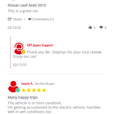
star
Nissan Leaf Aze0 2015
rating
Review
review
This is a great car.
by
stating
'
Stepan
Nissan
Share
Comments (1)
Share
B.
Leaf
Review
02/13/22
5
0
on
Aze0
by
13
2015
Stepan
Feb
Comments
B.
2022
by
on
SBT Japan Support
Store
13
Owner
Thank you Mr. Stephan for your nice review.
Feb
on
Enjoy our car!
2022
Review
by
02/17/22
Stepan
B.
on
13
Saxon A.
Verified Buyer
Feb
5.0
2022
star
Many happy trips
rating
Review
review
The vehicle is in mint condition.
by
stating
I'm getting accustomed to the electric vehicle, handles
Saxon
Many
well in wet conditions too