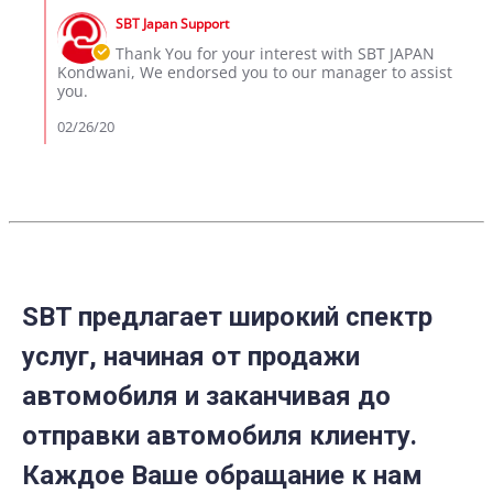
on
by
26
SBT Japan Support
Store
Feb
Owner
Thank You for your interest with SBT JAPAN
2020
on
Kondwani, We endorsed you to our manager to assist
Review
you.
by
kondwani
02/26/20
on
26
Feb
2020
SBT предлагает широкий спектр
услуг, начиная от продажи
автомобиля и заканчивая до
отправки автомобиля клиенту.
Каждое Ваше обращание к нам