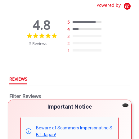
Powered by
4.8
5
4
4.8
3
star
5 Reviews
2
rating
1
REVIEWS
Filter Reviews
Important Notice
More Filters
Beware of Scammers Impersonating S
5 Reviews
BT Japan!