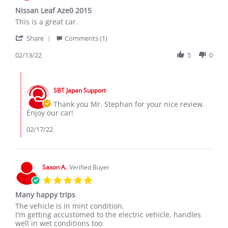
star
Nissan Leaf Aze0 2015
rating
Review
review
This is a great car.
by
stating
'
Stepan
Nissan
Share
Comments (1)
Share
B.
Leaf
Review
02/13/22
5
0
on
Aze0
by
13
2015
Stepan
Feb
Comments
B.
2022
by
on
SBT Japan Support
Store
13
Owner
Thank you Mr. Stephan for your nice review.
Feb
on
Enjoy our car!
2022
Review
by
02/17/22
Stepan
B.
on
13
Saxon A.
Verified Buyer
Feb
5.0
2022
star
Many happy trips
rating
Review
review
The vehicle is in mint condition.
by
stating
I'm getting accustomed to the electric vehicle, handles
Saxon
Many
well in wet conditions too