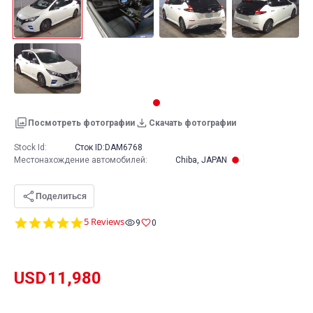
Посмотреть фотографии
Скачать фотографии
Stock Id:
Сток ID:
DAM6768
Местонахождение автомобилей
:
Chiba, JAPAN
Поделиться
4.8
5 Reviews
9
0
star
rating
USD
11,980