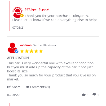
Lukoyanov
Jul
Comments
A.
2021
by
on
SBT Japan Support
Store
3
Owner
Thank you for your purchase Lukoyanov.
Jul
on
Please let us know if we can do anything else to help!
2021
Review
by
07/03/21
Lukoyanov
A.
on
3
kondwani
Verified Reviewer
Jul
5.0
2021
star
APPLICIATION
rating
Review
review
This car is very wonderful one with excellent condition
by
stating
but you must add up the capacity of the car if not just
kondwani
APPLICIATION
boost its size.
on
Thank you so much for your product that you give us on
26
market.
Feb
'
2020
Share
Comments (1)
Share
Review
02/26/20
1
1
by
kondwani
Comments