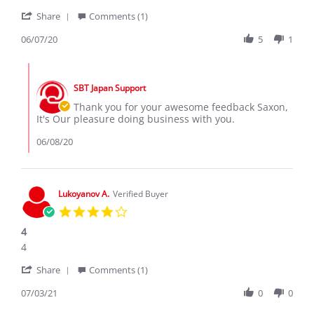
A.
happy
'
on
trips
Share
Comments (1)
Share
7
Review
06/07/20
5
1
Jun
by
2020
Saxon
Comments
A.
by
on
SBT Japan Support
Store
7
Owner
Thank you for your awesome feedback Saxon,
Jun
on
It's Our pleasure doing business with you.
2020
Review
by
06/08/20
Saxon
A.
on
7
Lukoyanov A.
Verified Buyer
Jun
4.0
2020
star
4
rating
Review
review
4
by
stating
'
Lukoyanov
4
Share
Comments (1)
Share
A.
Review
07/03/21
0
0
on
by
3