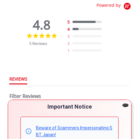
Powered by
4.8
5
4
4.8
3
star
5 Reviews
2
rating
1
REVIEWS
Filter Reviews
Important Notice
More Filters
Beware of Scammers Impersonating S
5 Reviews
BT Japan!