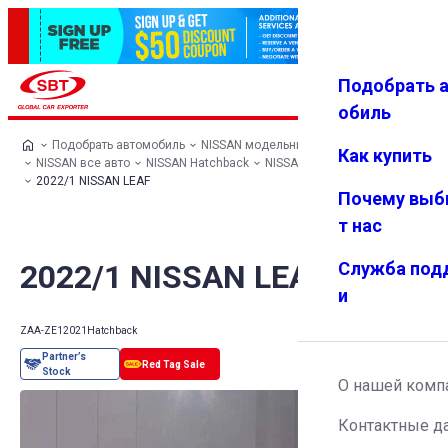
Подобрать 
Авториз
Избранн
Меню
ация
ое
обиль
Подобрать автомобиль
NISSAN модельный ряд
Как купить
NISSAN все авто
NISSAN Hatchback
NISSAN LEAF
2022/1 NISSAN LEAF
Почему выб
т нас
2022/1 NISSAN LEAF
Служба под
и
ZAA-ZE1
2021
Hatchback
О нашей комп
Контактные д