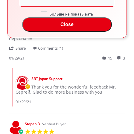
Сергей Г.
Verified Buyer
Больше не показывать
5.0
star
Close
Nissan Leaf
rating
Review
review
Всё супер,отличная Компания,профессиональный
by
stating
персонал!!!
Сергей
Nissan
'
Г.
Leaf
Share
Comments (1)
Share
on
Review
01/29/21
15
3
29
by
Jan
Сергей
2021
Comments
Г.
by
on
SBT Japan Support
Store
29
Owner
Thank you for the wonderful feedback Mr.
Jan
on
Сергей. Glad to do more business with you
2021
Review
by
01/29/21
Сергей
Г.
on
29
Stepan B.
Verified Buyer
Jan
5.0
2021