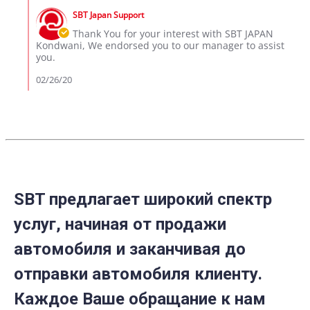
on
by
26
SBT Japan Support
Store
Feb
Owner
Thank You for your interest with SBT JAPAN
2020
on
Kondwani, We endorsed you to our manager to assist
Review
you.
by
kondwani
02/26/20
on
26
Feb
2020
SBT предлагает широкий спектр
услуг, начиная от продажи
автомобиля и заканчивая до
отправки автомобиля клиенту.
Каждое Ваше обращание к нам