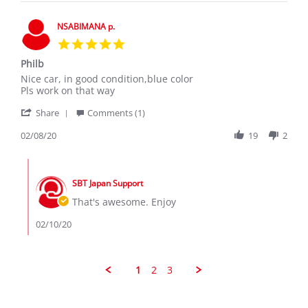
Charles
2020
the
V.
vehicle
on
NSABIMANA p.
18
5.0
Mar
star
2020
Philb
rating
Review
review
Nice car, in good condition,blue color
by
stating
Pls work on that way
NSABIMANA
Philb
'
p.
Share
Comments (1)
Share
on
Review
02/08/20
19
2
8
by
Feb
NSABIMANA
2020
Comments
p.
by
on
SBT Japan Support
Store
8
Owner
That's awesome. Enjoy
Feb
on
2020
Review
02/10/20
by
NSABIMANA
p.
on
1
2
3
8
Feb
2020