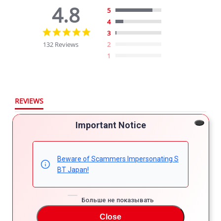
4.8
5
4
4.8
3
star
132 Reviews
2
rating
1
REVIEWS
Important Notice
Filter Reviews
More Filters
Beware of Scammers Impersonating S
BT Japan!
132 Reviews
Больше не показывать
Maziko K.
Verified Buyer
Close