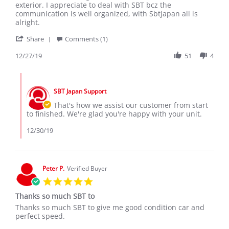
by
stating
exterior. I appreciate to deal with SBT bcz the
BIGIRIMANA
BIGIRIMANA
communication is well organized, with Sbtjapan all is
P.
Patrice,
alright.
on
Toyota
'
27
Sienta
Share
Comments (1)
Share
Dec
Review
12/27/19
51
4
2019
by
BIGIRIMANA
Comments
P.
by
on
SBT Japan Support
Store
27
Owner
That's how we assist our customer from start
Dec
on
to finished. We're glad you're happy with your unit.
2019
Review
by
12/30/19
BIGIRIMANA
P.
on
27
Peter P.
Verified Buyer
Dec
5.0
2019
star
Thanks so much SBT to
rating
Review
review
Thanks so much SBT to give me good condition car and
by
stating
perfect speed.
Peter
Thanks