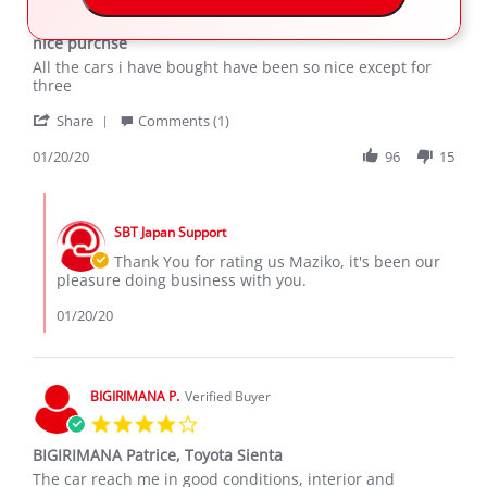
5.0
star
nice purchse
rating
Review
review
All the cars i have bought have been so nice except for
by
stating
three
Maziko
nice
'
K.
purchse
Share
Comments (1)
Share
on
Review
01/20/20
96
15
20
by
Jan
Maziko
2020
Comments
K.
by
on
SBT Japan Support
Store
20
Owner
Thank You for rating us Maziko, it's been our
Jan
on
pleasure doing business with you.
2020
Review
by
01/20/20
Maziko
K.
on
20
BIGIRIMANA P.
Verified Buyer
Jan
4.0
2020
star
BIGIRIMANA Patrice, Toyota Sienta
rating
Review
review
The car reach me in good conditions, interior and