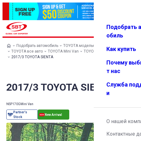
Подобрать 
Авториз
Избранн
Меню
ация
ое
обиль
Подобрать автомобиль
TOYOTA модельный ряд
Как купить
TOYOTA все авто
TOYOTA Mini Van
TOYOTA SIENTA
2017/3 TOYOTA SIENTA
Почему выб
т нас
2017/3 TOYOTA SIENTA
Служба под
и
NSP170G
Mini Van
О нашей комп
Контактные д