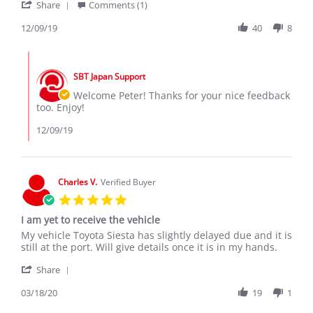
'
P.
so
Share
Comments (1)
Share
on
much
Review
12/09/19
40
8
9
SBT
by
Dec
to
Peter
2019
Comments
P.
by
on
SBT Japan Support
Store
9
Owner
Welcome Peter! Thanks for your nice feedback
Dec
on
too. Enjoy!
2019
Review
by
12/09/19
Peter
P.
on
9
Charles V.
Verified Buyer
Dec
5.0
2019
star
I am yet to receive the vehicle
rating
Review
review
My vehicle Toyota Siesta has slightly delayed due and it is
by
stating
still at the port. Will give details once it is in my hands.
Charles
I
'
V.
am
Share
Share
on
yet
Review
03/18/20
19
1
18
to
by
Mar
receive