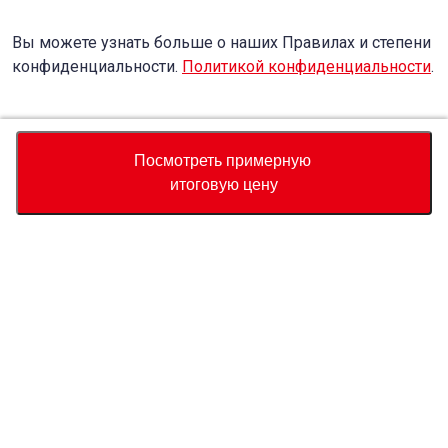
Вы можете узнать больше о наших Правилах и степени
конфиденциальности.
Политикой конфиденциальности
.
Accept
Decline
Посмотреть примерную
итоговую цену
Валюта
Калькулятор полной стоимости
Купить
Служба поддержки
Цена автомобиля
USD
6,810
О нас
Свяжитесь с нами по поводу этого автомобиля
Whatsapp
Запрос