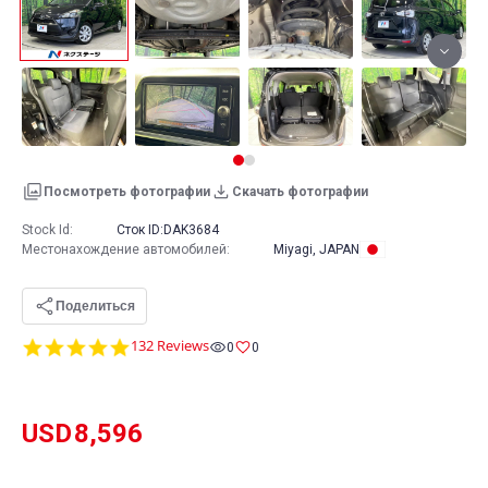
Посмотреть фотографии
Скачать фотографии
Stock Id:
Сток ID:
DAK3684
Местонахождение автомобилей
:
Miyagi, JAPAN
Поделиться
4.8
132 Reviews
0
0
star
rating
USD
8,596