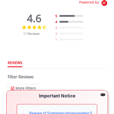
Powered by
4.6
5
4
4.6
3
star
11 Reviews
2
rating
1
REVIEWS
Filter Reviews
More Filters
Important Notice
11 Reviews
Beware of Scammers Impersonating S