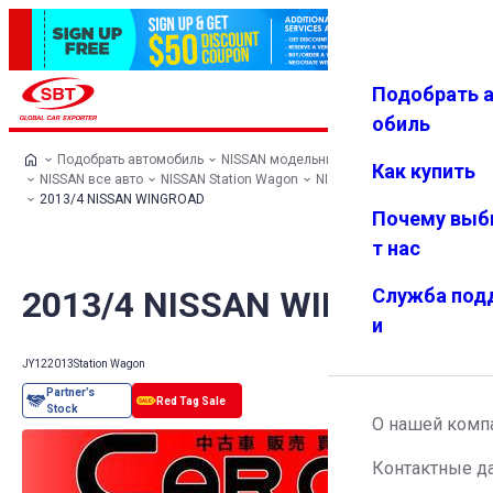
Подобрать 
Авториз
Избранн
Меню
ация
ое
обиль
Подобрать автомобиль
NISSAN модельный ряд
Как купить
NISSAN все авто
NISSAN Station Wagon
NISSAN WINGROAD
2013/4 NISSAN WINGROAD
Почему выб
т нас
2013/4 NISSAN WINGROAD
Служба под
и
JY12
2013
Station Wagon
О нашей комп
Контактные д