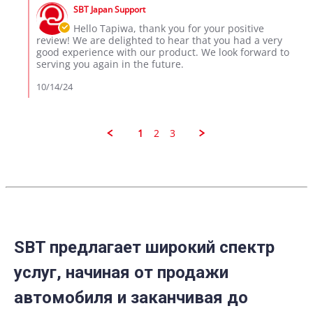
by
12
SBT Japan Support
Store
Oct
Owner
Hello Tapiwa, thank you for your positive
2024
on
review! We are delighted to hear that you had a very
Review
good experience with our product. We look forward to
by
serving you again in the future.
Tapiwa
on
10/14/24
12
Oct
2024
1
2
3
SBT предлагает широкий спектр
услуг, начиная от продажи
автомобиля и заканчивая до