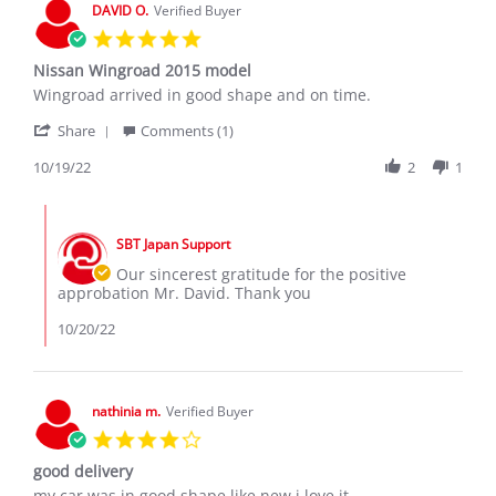
20
DAVID O.
Verified Buyer
Dec
5.0
2019
star
Nissan Wingroad 2015 model
rating
Review
review
Wingroad arrived in good shape and on time.
by
stating
'
DAVID
Nissan
Share
Comments (1)
Share
O.
Wingroad
Review
10/19/22
2
1
on
2015
by
19
model
DAVID
Oct
Comments
O.
2022
by
on
SBT Japan Support
Store
19
Owner
Our sincerest gratitude for the positive
Oct
on
approbation Mr. David. Thank you
2022
Review
by
10/20/22
DAVID
O.
on
19
nathinia m.
Verified Buyer
Oct
4.0
2022
star
good delivery
rating
Review
review
my car was in good shape like new i love it