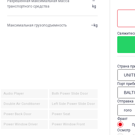
Разрешенная максимальная масса
—
транспортного средства
kg
Максимальная грузоподъемность
—kg
Свяжитесь
Страна пр
Порт приб
Audio Player
Both Power Slide Door
Отправка
Double Air Conditioner
Left Side Power Slide Door
Power Back Door
Power Seat
Фрахт
Power Window Driver
Power Window Front
П
Осмотр