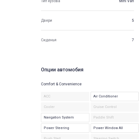
Тип кузова
Mini Van
Двери
5
Сиденья
7
Опции автомобия
Comfort & Convenience
ACC
Air Conditioner
Cooler
Cruise Control
Navigation System
Paddle Shift
Power Steering
Power Window All
Push Start
Steering Switch