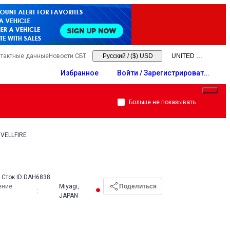
тактные данные
Новости СБТ
Русский
/
($) USD
Избранное
Войти / Зарегистрировать
ся
Больше не показывать
VELLFIRE
Сток ID:
DAH6838
ение
Miyagi,
Поделиться
:
JAPAN