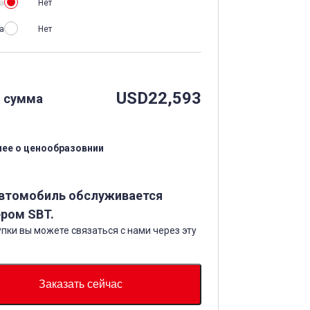
а
Нет
а
Нет
USD
22,593
 сумма
ее о ценообразовнии
автомобиль обслуживается
ром SBT.
пки вы можете связаться с нами через эту
Заказать сейчас