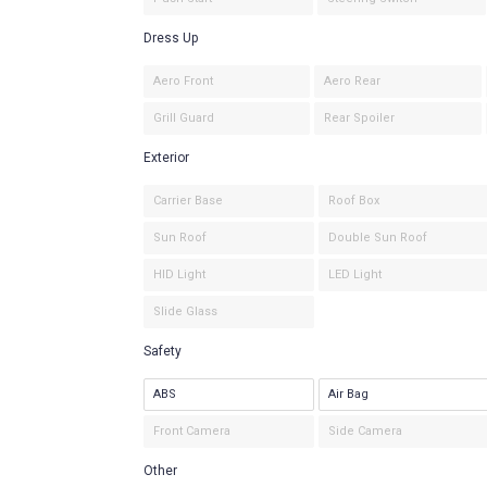
Dress Up
Aero Front
Aero Rear
Grill Guard
Rear Spoiler
Exterior
Carrier Base
Roof Box
Sun Roof
Double Sun Roof
HID Light
LED Light
Slide Glass
Safety
ABS
Air Bag
Front Camera
Side Camera
Other