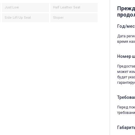
Прежд
Just Low
Half Leather Seat
продо
Side Lift Up Seat
Sloper
Год/мес
Дата реги
время нах
Номер 
Предостав
может изм
будет ука
гарантируе
Требова
Перед пок
требовани
Габариты