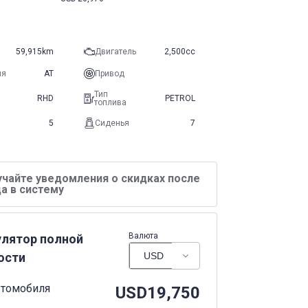
59,915km
Двигатель
2,500cc
ия
AT
Привод
Тип
RHD
PETROL
топлива
5
Сиденья
7
учайте уведомления о скидках после
а в систему
Валюта
улятор полной
ости
втомобиля
USD
19,750