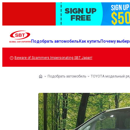
Подобрать автомобиль
Как купить
Почему выбир
Beware of Scammers Impersonating SBT Japan!
Подобрать автомобиль
TOYOTA модельный ря