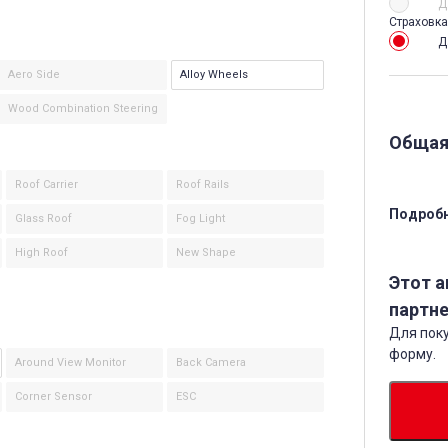
Д
Страховка
Д
Aero Side
Alloy Wheels
Wood Combination Steering
Общая
Roof Carrier
Roof Rails
Подробн
Glass Roof
Fog Light
High Roof
New Shape
Этот 
партне
Для поку
форму.
Around View Monitor
Back Camera
Corner Sensor
ESC