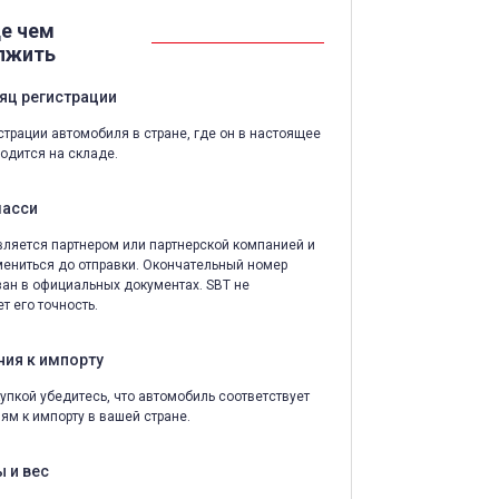
е чем
лжить
яц регистрации
страции автомобиля в стране, где он в настоящее
одится на складе.
шасси
ляется партнером или партнерской компанией и
ениться до отправки. Окончательный номер
зан в официальных документах. SBT не
т его точность.
ния к импорту
упкой убедитесь, что автомобиль соответствует
ям к импорту в вашей стране.
 и вес