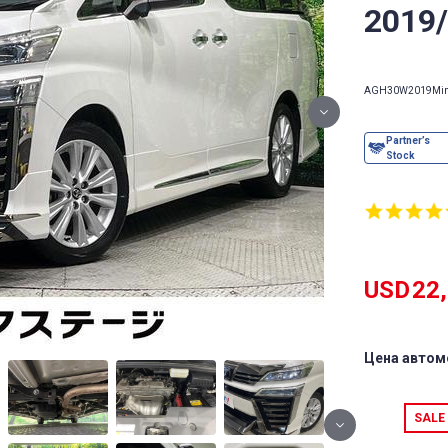
2019
AGH30W
2019
Min
USD
22
Цена автом
SALE