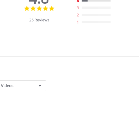
4
4.8
3
star
2
rating
25 Reviews
1
 Videos