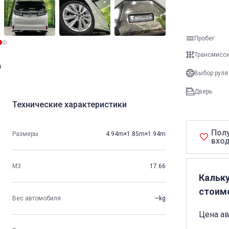
Пробег
Трансмисс
и
Выбор руля
Дверь
Технические характеристики
Пол
Размеры
4.94m×1.85m×1.94m
вход
М3
17.66
Кальк
стоим
Вес автомобиля
—kg
Цена а