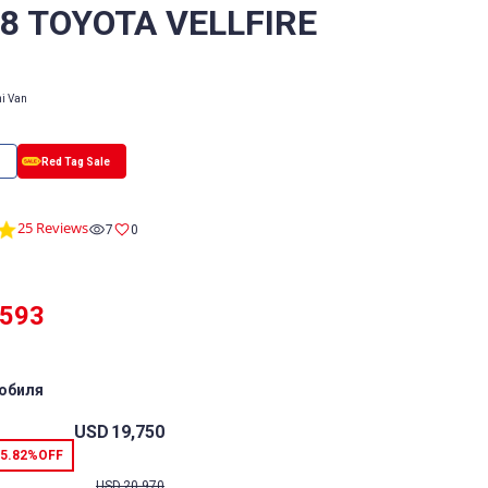
/8 TOYOTA VELLFIRE
i Van
4.8
25 Reviews
7
0
star
rating
,593
обиля
USD
19,750
5.82%
OFF
USD
20,970