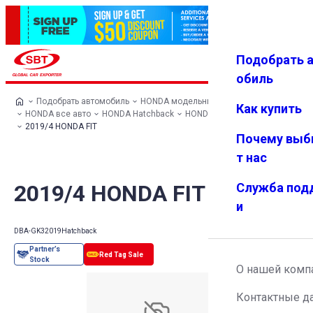
Подобрать 
Авториз
Избранн
Меню
ация
ое
обиль
Подобрать автомобиль
HONDA модельный ряд
Как купить
HONDA все авто
HONDA Hatchback
HONDA FIT
2019/4 HONDA FIT
Почему выб
т нас
2019/4 HONDA FIT
Служба под
и
DBA-GK3
2019
Hatchback
О нашей комп
Контактные д