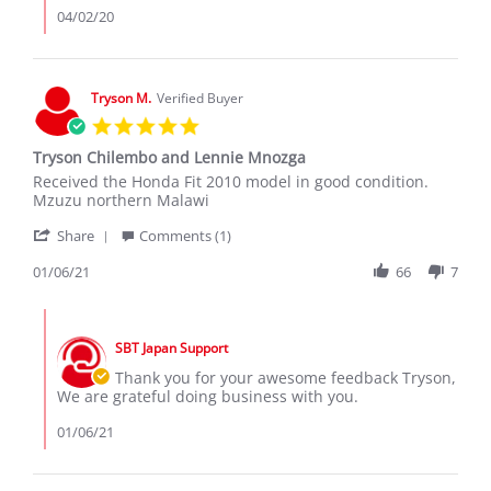
Robert
04/02/20
R.
on
2
Apr
Tryson M.
Verified Buyer
2020
5.0
star
Tryson Chilembo and Lennie Mnozga
rating
Review
review
Received the Honda Fit 2010 model in good condition.
by
stating
Mzuzu northern Malawi
Tryson
Tryson
'
M.
Chilembo
Share
Comments (1)
Share
on
and
Review
01/06/21
66
7
6
Lennie
by
Jan
Mnozga
Tryson
2021
Comments
M.
by
on
SBT Japan Support
Store
6
Owner
Thank you for your awesome feedback Tryson,
Jan
on
We are grateful doing business with you.
2021
Review
by
01/06/21
Tryson
M.
on