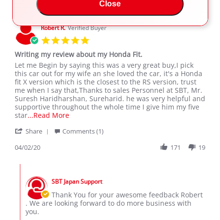
Close
on
4
Jul
Robert R.
Verified Buyer
2020
5.0
star
Writing my review about my Honda Fit.
rating
Review
review
Let me Begin by saying this was a very great buy,I pick
by
stating
this car out for my wife an she loved the car, it's a Honda
Robert
Writing
fit X version which is the closest to the RS version, trust
R.
my
me when I say that,Thanks to sales Personnel at SBT, Mr.
on
review
Suresh Haridharshan, Sureharid. he was very helpful and
2
about
supportive throughout the whole time I give him my five
Apr
my
Read
star
...Read More
2020
Honda
more
'
Fit.
Share
Comments (1)
about
Share
review
Review
04/02/20
171
19
stating
by
Writing
Robert
my
Comments
R.
review
by
on
about
SBT Japan Support
Store
2
my
Owner
Thank You for your awesome feedback Robert
Apr
Honda
on
. We are looking forward to do more business with
2020
Fit.
Review
you.
by