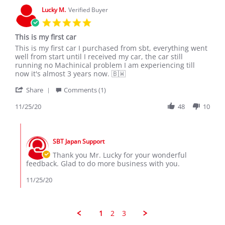
4
Lucky M.
Verified Buyer
Dec
5.0
2019
star
This is my first car
rating
Review
review
This is my first car I purchased from sbt, everything went
by
stating
well from start until I received my car, the car still
Lucky
This
running no Machinical problem I am experiencing till
M.
is
now it's almost 3 years now. 🇧🇼
on
my
'
25
first
Share
Comments (1)
Share
Nov
car
Review
11/25/20
48
10
2020
by
Lucky
Comments
M.
by
on
SBT Japan Support
Store
25
Owner
Thank you Mr. Lucky for your wonderful
Nov
on
feedback. Glad to do more business with you.
2020
Review
by
11/25/20
Lucky
M.
on
25
1
2
3
Nov