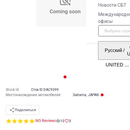
Новости СБТ
Международн
офисы
Русский
/
Stock Id:
Сток ID:
DAC9399
Местонахождение автомобилей
:
Saitama, JAPAN
Поделиться
4.8
365 Reviews
10
0
star