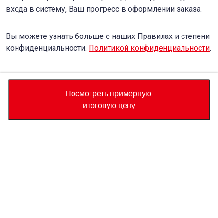
входа в систему, Ваш прогресс в оформлении заказа.
Вы можете узнать больше о наших Правилах и степени
конфиденциальности.
Политикой конфиденциальности
.
Accept
Decline
Посмотреть примерную
итоговую цену
Валюта
Калькулятор полной стоимости
Купить
Служба поддержки
Цена автомобиля
USD
6,030
О нас
USD
6,250
USD
220
(
3.52%
) Сохранить
Свяжитесь с нами по поводу этого автомобиля