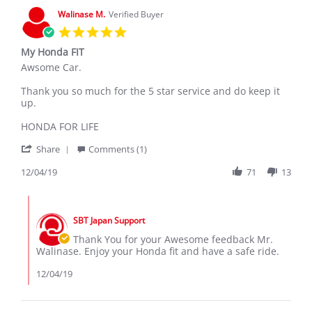
6
Walinase M.
Verified Buyer
Jan
5.0
2021
star
My Honda FIT
rating
Review
review
Awsome Car.
by
stating
Walinase
My
Thank you so much for the 5 star service and do keep it
M.
Honda
up.
on
FIT
4
HONDA FOR LIFE
Dec
'
2019
Share
Comments (1)
Share
Review
12/04/19
71
13
by
Walinase
Comments
M.
by
on
SBT Japan Support
Store
4
Owner
Thank You for your Awesome feedback Mr.
Dec
on
Walinase. Enjoy your Honda fit and have a safe ride.
2019
Review
by
12/04/19
Walinase
M.
on