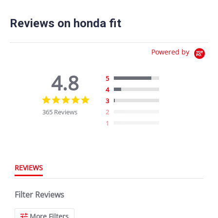
Reviews on honda fit
Powered by
4.8
5
4
4.8
3
star
365 Reviews
2
rating
1
REVIEWS
Filter Reviews
More Filters