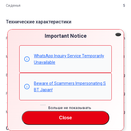
Сиденья
5
Технические характеристики
Important Notice
Размеры
4.70m×1.92m×1.62m
WhatsApp Inquiry Service Temporarily
М3
14.61
Unavailable
Вес автомобиля
—kg
Beware of Scammers Impersonating S
BT Japan!
Разрешенная максимальная масса транспортного средства
—kg
Больше не показывать
Максимальная грузоподъемность
—kg
Close
Опции автомобия