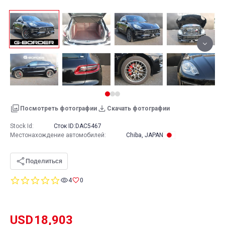
Посмотреть фотографии
Скачать фотографии
Stock Id:
Сток ID:
DAC5467
Местонахождение автомобилей
:
Chiba, JAPAN
Поделиться
0.0
4
0
star
rating
USD
18,903