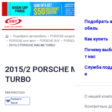
Подобрать 
Авториз
Избранн
Меню
ация
ое
обиль
Подобрать автомобиль
PORSCHE модельный ряд
Как купить
PORSCHE все авто
PORSCHE SUV
PORSCHE MACAN
2015/2 PORSCHE MACAN TURBO
Почему выб
т нас
2015/2 PORSCHE MACAN
Служба под
и
TURBO
DBA-95BCTL
SUV
О нашей комп
Контактные д