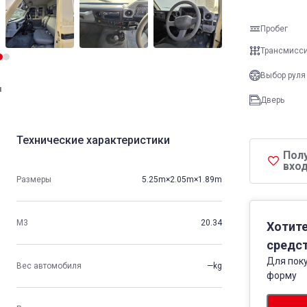
Пробег
Трансмисс
Выбор руля
и
Дверь
Технические характеристики
Пол
вход
Размеры
5.25m×2.05m×1.89m
М3
20.34
Хотите
средст
Для поку
Вес автомобиля
—kg
форму