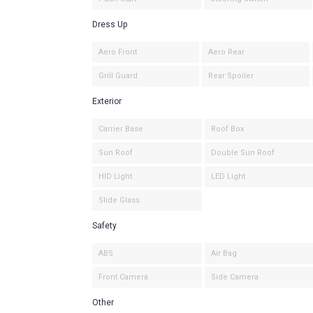
Dress Up
Aero Front
Aero Rear
Grill Guard
Rear Spoiler
Exterior
Carrier Base
Roof Box
Sun Roof
Double Sun Roof
HID Light
LED Light
Slide Glass
Safety
ABS
Air Bag
Front Camera
Side Camera
Other