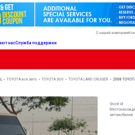
О нашей компании
Кон
ают нас
Служба поддержки
д
TOYOTA все авто
TOYOTA SUV
TOYOTA LAND CRUISER
2008 TOYOT
Stock Id:
Местонахожд
автомобилей