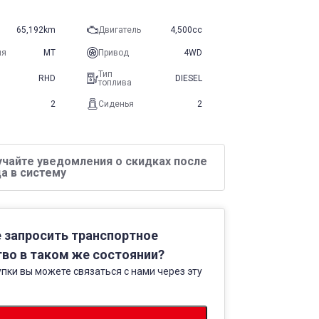
65,192km
Двигатель
4,500cc
ия
MT
Привод
4WD
Тип
RHD
DIESEL
топлива
2
Сиденья
2
учайте уведомления о скидках после
а в систему
 запросить транспортное
во в таком же состоянии?
пки вы можете связаться с нами через эту