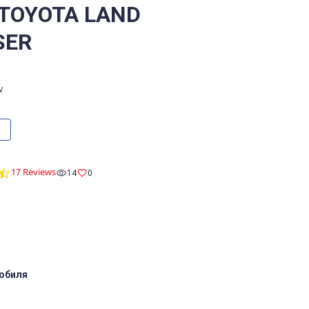
 TOYOTA LAND
SER
V
4.6
17 Reviews
14
0
star
rating
обиля