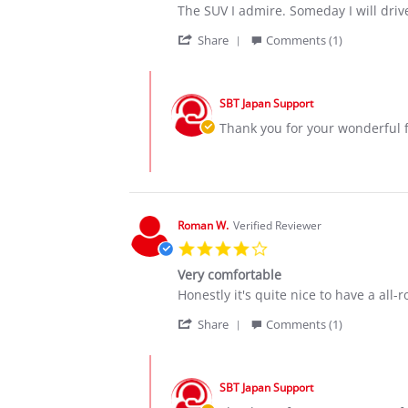
Review
review
The SUV I admire. Someday I will drive
by
stating
'
Muji
perfect
Share
Comments (1)
Share
R.
SUV
Review
on
!
Comments
by
3
by
Muji
Nov
SBT Japan Support
Store
R.
2020
Owner
Thank you for your wonderful 
on
on
3
Review
Nov
by
2020
Muji
R.
on
Roman W.
Verified Reviewer
3
4.0
Nov
star
2020
Very comfortable
rating
Review
review
Honestly it's quite nice to have a all-
by
stating
'
Roman
Very
Share
Comments (1)
Share
W.
comfortable
Review
on
Comments
by
9
by
Roman
Jan
SBT Japan Support
Store
W.
2020