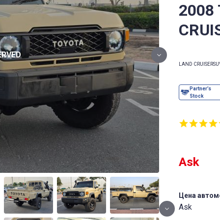
2008
CRUI
LAND CRUISER
SU
Ask
Цена автом
Ask