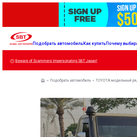
Подобрать автомобиль
Как купить
Почему выбир
Beware of Scammers Impersonating SBT Japan!
Подобрать автомобиль
TOYOTA модельный ря