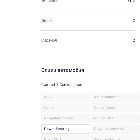
Тип кузова
SUV
Двери
2
Сиденья
2
Опции автомобия
Comfort & Convenience
ACC
Air Conditioner
Cooler
Cruise Control
Navigation System
Paddle Shift
Power Steering
Power Window All
Push Start
Steering Switch