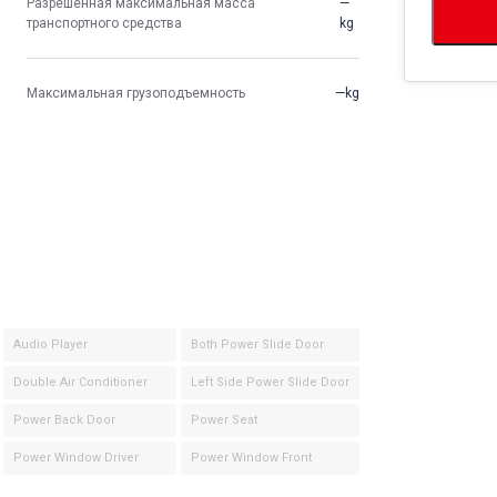
Разрешенная максимальная масса
—
транспортного средства
kg
Максимальная грузоподъемность
—kg
Audio Player
Both Power Slide Door
Double Air Conditioner
Left Side Power Slide Door
Power Back Door
Power Seat
Power Window Driver
Power Window Front