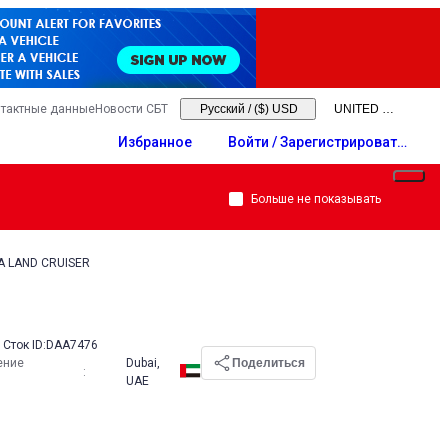
тактные данные
Новости СБТ
Русский
/
($) USD
Избранное
Войти / Зарегистрировать
ся
Больше не показывать
A LAND CRUISER
Сток ID:
DAA7476
ение
Dubai,
Поделиться
:
UAE