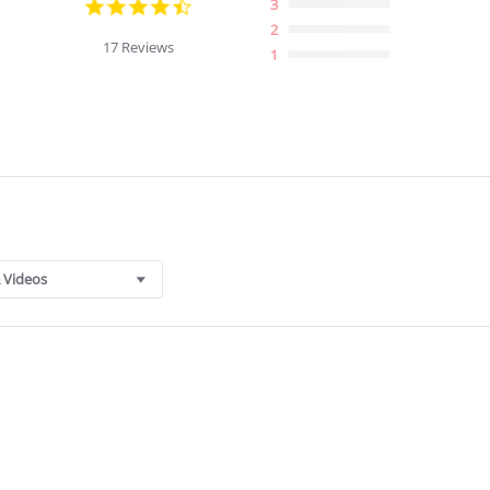
4.6
3
star
2
rating
17 Reviews
1
 Videos