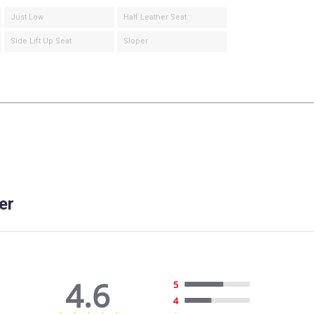
Just Low
Half Leather Seat
Side Lift Up Seat
Sloper
er
4.6
5
4