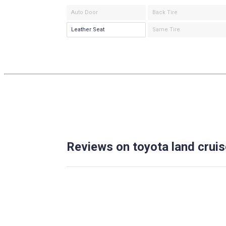
Auto Door
Back Tire
Leather Seat
Same Tire
Reviews on toyota land cruis