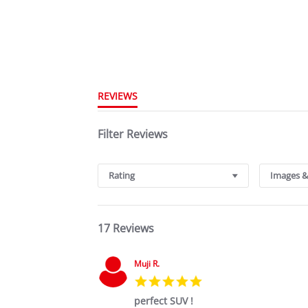
REVIEWS
Filter Reviews
Rating
Images &
17 Reviews
Muji R.
5.0
star
perfect SUV !
rating