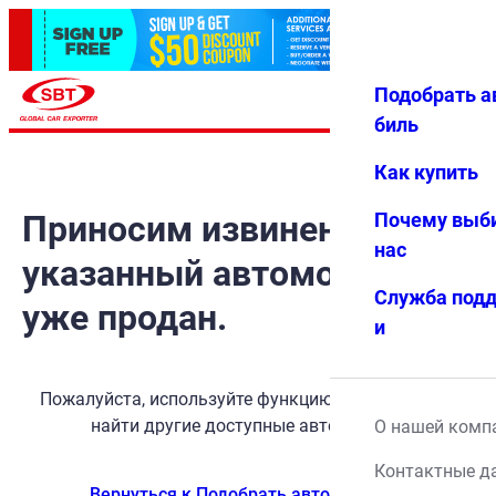
Подобрать а
Авториз
Избранн
Меню
ация
ое
биль
Как купить
Приносим извинения, но
Почему выб
нас
указанный автомобиль
Служба под
уже продан.
и
Пожалуйста, используйте функцию поиска, чтобы
найти другие доступные автомобили.
О нашей комп
Контактные д
Вернуться к Подобрать автомобиль